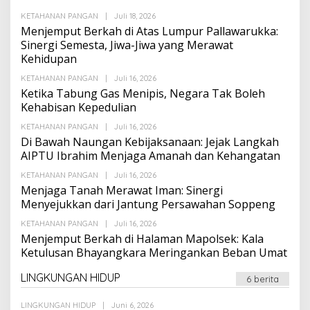
Oleh
KETAHANAN PANGAN
|
Juli 18, 2026
Suarapalapa
Menjemput Berkah di Atas Lumpur Pallawarukka:
Sinergi Semesta, Jiwa-Jiwa yang Merawat
Kehidupan
Oleh
KETAHANAN PANGAN
|
Juli 16, 2026
Suarapalapa
Ketika Tabung Gas Menipis, Negara Tak Boleh
Kehabisan Kepedulian
Oleh
KETAHANAN PANGAN
|
Juli 16, 2026
Suarapalapa
Di Bawah Naungan Kebijaksanaan: Jejak Langkah
AIPTU Ibrahim Menjaga Amanah dan Kehangatan
Oleh
KETAHANAN PANGAN
|
Juli 16, 2026
Suarapalapa
Menjaga Tanah Merawat Iman: Sinergi
Menyejukkan dari Jantung Persawahan Soppeng
Oleh
KETAHANAN PANGAN
|
Juli 16, 2026
Suarapalapa
Menjemput Berkah di Halaman Mapolsek: Kala
Ketulusan Bhayangkara Meringankan Beban Umat
LINGKUNGAN HIDUP
6 berita
Oleh
LINGKUNGAN HIDUP
|
Juni 6, 2026