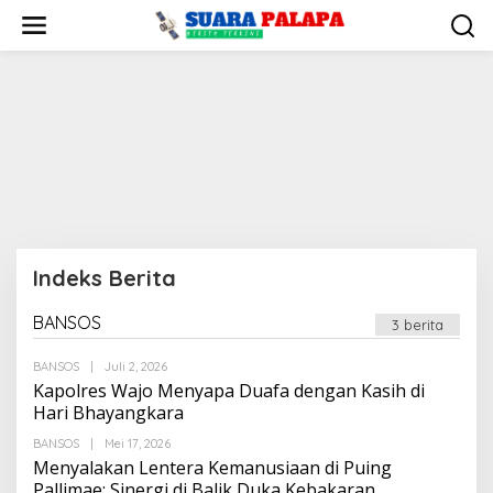
Lewati
ke
konten
Indeks Berita
BANSOS
3 berita
|
Februari
19,
2018
Oleh
BANSOS
|
Juli 2, 2026
Oleh
Suarapalapa
Kapolres Wajo Menyapa Duafa dengan Kasih di
Hari Bhayangkara
Oleh
BANSOS
|
Mei 17, 2026
Suarapalapa
Menyalakan Lentera Kemanusiaan di Puing
Pallimae: Sinergi di Balik Duka Kebakaran