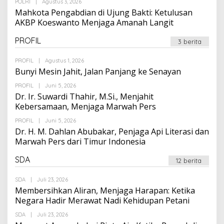
Oleh
POLRI
|
Agustus 3, 2026
Suarapalapa
Mahkota Pengabdian di Ujung Bakti: Ketulusan
AKBP Koeswanto Menjaga Amanah Langit
PROFIL
3 berita
Oleh
PROFIL
|
Agustus 1, 2026
Suarapalapa
Bunyi Mesin Jahit, Jalan Panjang ke Senayan
Oleh
PROFIL
|
Juni 5, 2026
Suarapalapa
Dr. Ir. Suwardi Thahir, M.Si., Menjahit
Kebersamaan, Menjaga Marwah Pers
Oleh
PROFIL
|
Juni 5, 2026
Suarapalapa
Dr. H. M. Dahlan Abubakar, Penjaga Api Literasi dan
Marwah Pers dari Timur Indonesia
SDA
12 berita
Oleh
SDA
|
Juli 23, 2026
Suarapalapa
Membersihkan Aliran, Menjaga Harapan: Ketika
Negara Hadir Merawat Nadi Kehidupan Petani
Oleh
SDA
|
Juli 23, 2026
Suarapalapa