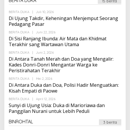
BERITA DUKA
15 berita
Oleh
BERITA DUKA
|
Juli 10, 2026
Suarapalapa
Di Ujung Takdir, Keheningan Menjemput Seorang
Pedagang Pasar
Oleh
BERITA DUKA
|
Juni 22, 2026
Suarapalapa
Di Sisi Ranjang Ibunda: Air Mata dan Khidmat
Terakhir sang Wartawan Utama
Oleh
BERITA DUKA
|
Juni 2, 2026
Suarapalapa
Di Antara Tanah Merah dan Doa yang Mengalir:
Kades Donri-Donri Mengantar Warga ke
Peristirahatan Terakhir
Oleh
BERITA DUKA
|
Mei 2, 2026
Suarapalapa
Di Antara Duka dan Doa, Polisi Hadir Menguatkan:
Kisah Empati di Paowe
Oleh
BERITA DUKA
|
April 12, 2026
Suarapalapa
Sunyi di Ujung Usia: Duka di Marioriawa dan
Panggilan Nurani untuk Lebih Peduli
BINROHTAL
3 berita