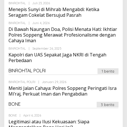
Oleh
BINROHTAL
|
Juli 23, 2026
Suarapalapa
Menepis Sunyi di Mihrab Mengabdi: Ketika
Seragam Cokelat Bersujud Pasrah
Oleh
BINROHTAL
|
Juni 4, 2026
Suarapalapa
Di Bawah Naungan Doa, Polisi Menata Hati: Ikhtiar
Polres Soppeng Merawat Profesionalisme dengan
Cahaya Iman
Oleh
BINROHTAL
|
September 26, 2025
Suarapalapa
Kapolri dan UAS Sepakat Jaga NKRI di Tengah
Perbedaan
BINROHTAL POLRI
1 berita
Oleh
BINROHTAL POLRI
|
Januari 29, 2026
Suarapalapa
Meniti Jalan Cahaya: Polres Soppeng Peringati Isra
Mi’raj, Perkuat Iman dan Pengabdian
BONE
3 berita
Oleh
BONE
|
April 6, 2026
Suarapalapa
Legitimasi atau Ilusi Kekuasaan: Siapa