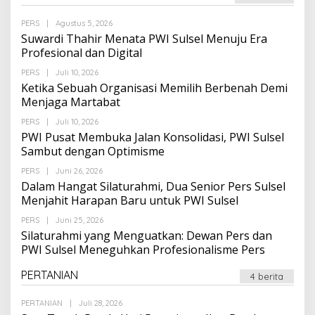
Oleh
PERS
|
Agustus 5, 2026
Suarapalapa
Suwardi Thahir Menata PWI Sulsel Menuju Era
Profesional dan Digital
Oleh
PERS
|
Juli 10, 2026
Suarapalapa
Ketika Sebuah Organisasi Memilih Berbenah Demi
Menjaga Martabat
Oleh
PERS
|
Juli 10, 2026
Suarapalapa
PWI Pusat Membuka Jalan Konsolidasi, PWI Sulsel
Sambut dengan Optimisme
Oleh
PERS
|
Juni 26, 2026
Suarapalapa
Dalam Hangat Silaturahmi, Dua Senior Pers Sulsel
Menjahit Harapan Baru untuk PWI Sulsel
Oleh
PERS
|
Juni 25, 2026
Suarapalapa
Silaturahmi yang Menguatkan: Dewan Pers dan
PWI Sulsel Meneguhkan Profesionalisme Pers
PERTANIAN
4 berita
Oleh
PERTANIAN
|
Juli 28, 2026
Suarapalapa