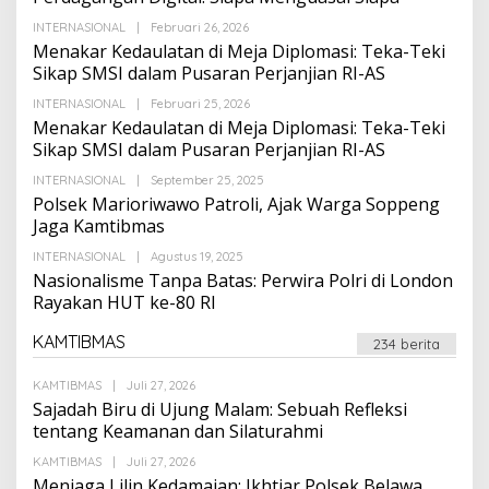
Oleh
INTERNASIONAL
|
Februari 26, 2026
Suarapalapa
Menakar Kedaulatan di Meja Diplomasi: Teka-Teki
Sikap SMSI dalam Pusaran Perjanjian RI-AS
Oleh
INTERNASIONAL
|
Februari 25, 2026
Suarapalapa
Menakar Kedaulatan di Meja Diplomasi: Teka-Teki
Sikap SMSI dalam Pusaran Perjanjian RI-AS
Oleh
INTERNASIONAL
|
September 25, 2025
Suarapalapa
Polsek Marioriwawo Patroli, Ajak Warga Soppeng
Jaga Kamtibmas
Oleh
INTERNASIONAL
|
Agustus 19, 2025
Suarapalapa
Nasionalisme Tanpa Batas: Perwira Polri di London
Rayakan HUT ke-80 RI
KAMTIBMAS
234 berita
Oleh
KAMTIBMAS
|
Juli 27, 2026
Suarapalapa
Sajadah Biru di Ujung Malam: Sebuah Refleksi
tentang Keamanan dan Silaturahmi
Oleh
KAMTIBMAS
|
Juli 27, 2026
Suarapalapa
Menjaga Lilin Kedamaian: Ikhtiar Polsek Belawa