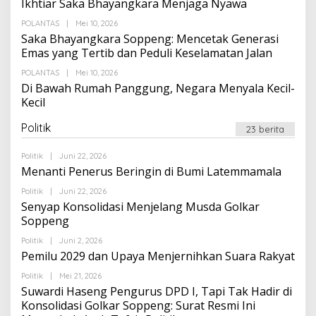
Ikhtiar Saka Bhayangkara Menjaga Nyawa
Oleh
POLANTAS
|
Mei 10, 2026
Suarapalapa
Saka Bhayangkara Soppeng: Mencetak Generasi
Emas yang Tertib dan Peduli Keselamatan Jalan
Oleh
POLANTAS
|
Mei 10, 2026
Suarapalapa
Di Bawah Rumah Panggung, Negara Menyala Kecil-
Kecil
Politik
23 berita
Oleh
Politik
|
Juni 22, 2026
Suarapalapa
Menanti Penerus Beringin di Bumi Latemmamala
Oleh
Politik
|
Juni 22, 2026
Suarapalapa
Senyap Konsolidasi Menjelang Musda Golkar
Soppeng
Oleh
Politik
|
Juni 2, 2026
Suarapalapa
Pemilu 2029 dan Upaya Menjernihkan Suara Rakyat
Oleh
Politik
|
Mei 21, 2026
Suarapalapa
Suwardi Haseng Pengurus DPD I, Tapi Tak Hadir di
Konsolidasi Golkar Soppeng: Surat Resmi Ini