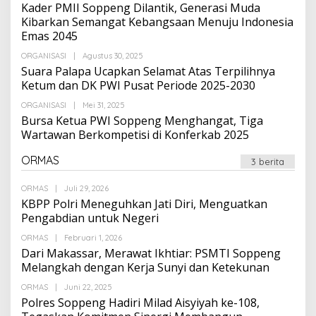
Suarapalapa
Kader PMII Soppeng Dilantik, Generasi Muda
Kibarkan Semangat Kebangsaan Menuju Indonesia
Emas 2045
Oleh
ORGANISASI
|
Agustus 30, 2025
Suarapalapa
Suara Palapa Ucapkan Selamat Atas Terpilihnya
Ketum dan DK PWI Pusat Periode 2025-2030
Oleh
ORGANISASI
|
Mei 31, 2025
Suarapalapa
Bursa Ketua PWI Soppeng Menghangat, Tiga
Wartawan Berkompetisi di Konferkab 2025
ORMAS
3 berita
Oleh
ORMAS
|
Juli 29, 2026
Suarapalapa
KBPP Polri Meneguhkan Jati Diri, Menguatkan
Pengabdian untuk Negeri
Oleh
ORMAS
|
Februari 1, 2026
Suarapalapa
Dari Makassar, Merawat Ikhtiar: PSMTI Soppeng
Melangkah dengan Kerja Sunyi dan Ketekunan
Oleh
ORMAS
|
Juni 22, 2025
Suarapalapa
Polres Soppeng Hadiri Milad Aisyiyah ke-108,