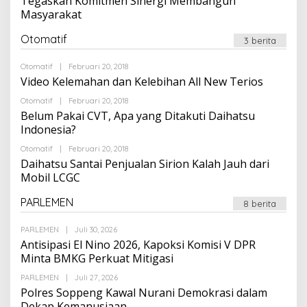
Tegaskan Komitmen Sinergi Membangun
Masyarakat
Otomatif
3 berita
Oleh
Otomatif
|
Februari 20, 2018
Suarapalapa
Video Kelemahan dan Kelebihan All New Terios
Oleh
Otomatif
|
Februari 20, 2018
Suarapalapa
Belum Pakai CVT, Apa yang Ditakuti Daihatsu
Indonesia?
Oleh
Otomatif
|
Februari 20, 2018
Suarapalapa
Daihatsu Santai Penjualan Sirion Kalah Jauh dari
Mobil LCGC
PARLEMEN
8 berita
Oleh
PARLEMEN
|
Juli 30, 2026
Suarapalapa
Antisipasi El Nino 2026, Kapoksi Komisi V DPR
Minta BMKG Perkuat Mitigasi
Oleh
PARLEMEN
|
Juli 27, 2026
Suarapalapa
Polres Soppeng Kawal Nurani Demokrasi dalam
Dekap Kemanusiaan