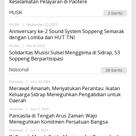
Keselamatan Pelayaran di Paotere
MUSIK
2 berita
Oleh
MUSIK
|
September 22, 2025
Suarapalapa
Anniversary ke-2 Sound System Soppeng Semarak
dengan Lomba dan HUT TNI
Oleh
MUSIK
|
Mei 14, 2025
Suarapalapa
Solidaritas Musisi Sulsel Menggema di Sidrap, S3
Soppeng Berpartisipasi
Nasional
28 berita
Oleh
Nasional
|
Juni 20, 2026
Suarapalapa
Merawat Amanah, Menyatukan Perantau: Ikatan
Keluarga Sidrap Meneguhkan Pengabdian untuk
Daerah
Oleh
Nasional
|
Juni 2, 2026
Suarapalapa
Pancasila di Tengah Arus Zaman: Wajo
Meneguhkan Komitmen Persatuan Bangsa
Oleh
Nasional
|
Juni 1, 2026
Suarapalapa