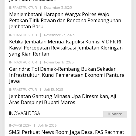
Oleh
INFRASTRUKTUR
|
Desember 3, 2025
Suarapalapa
Menjembatani Harapan Warga: Polres Wajo
Petakan Titik Rawan dan Rencana Pembangunan
Jembatan Baru
Oleh
INFRASTRUKTUR
|
November 25, 2025
Suarapalapa
Ketika Jembatan Menua: Kapoksi Komisi V DPR RI
Kawal Percepatan Revitalisasi Jembatan Kleringan
yang Kian Rentan
Oleh
INFRASTRUKTUR
|
November 17, 2025
Suarapalapa
Gerindra: Tol Demak-Rembang Bukan Sekadar
Infrastruktur, Kunci Pemerataan Ekonomi Pantura
Jawa
Oleh
INFRASTRUKTUR
|
Juli 15, 2025
Suarapalapa
Jembatan Gantung Minasa Upa Diresmikan, Aji
Aras Dampingi Bupati Maros
INOVASI DESA
8 berita
Oleh
INOVASI DESA
|
Juli 16, 2026
Suarapalapa
SMSI Perkuat News Room Jaga Desa, FAS Rachmat