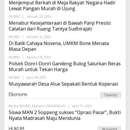
Menjemput Berkah di Meja Rakyat: Negara Hadir
Lewat Pangan Murah di Ujung
Oleh
EKOBIS
|
Januari 23, 2026
Suarapalapa
Menabur Kesejahteraan di Bawah Panji Presisi:
Catatan dari Ruang Tantya Sudhirajati
Oleh
EKOBIS
|
Januari 12, 2026
Suarapalapa
Di Balik Cahaya Novena, UMKM Bone Menata
Masa Depan
Oleh
EKOBIS
|
Agustus 10, 2025
Suarapalapa
Polsek Donri-Donri Gandeng Bulog Salurkan Beras
Murah untuk Tekan Harga
Oleh
EKOBIS
|
April 28, 2025
Suarapalapa
Musyawarah Desa Atue Sepakati Bentuk Koperasi
Ekonomi
1 berita
Oleh
Berita
,
EKOBIS
,
Ekonomi
,
PENDIDIKAN
|
April 17, 2025
Suarapalapa
Siswa MAN 2 Soppeng sukses “Oprasi Pasar”, Bukti
Nyata Madrasah Maju Mendunia
HUKUM
18 berita