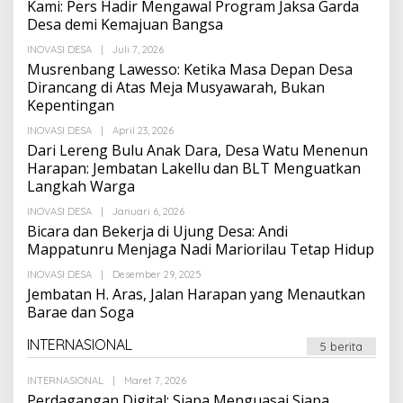
Kami: Pers Hadir Mengawal Program Jaksa Garda
Desa demi Kemajuan Bangsa
Oleh
INOVASI DESA
|
Juli 7, 2026
Suarapalapa
Musrenbang Lawesso: Ketika Masa Depan Desa
Dirancang di Atas Meja Musyawarah, Bukan
Kepentingan
Oleh
INOVASI DESA
|
April 23, 2026
Suarapalapa
Dari Lereng Bulu Anak Dara, Desa Watu Menenun
Harapan: Jembatan Lakellu dan BLT Menguatkan
Langkah Warga
Oleh
INOVASI DESA
|
Januari 6, 2026
Suarapalapa
Bicara dan Bekerja di Ujung Desa: Andi
Mappatunru Menjaga Nadi Mariorilau Tetap Hidup
Oleh
INOVASI DESA
|
Desember 29, 2025
Suarapalapa
Jembatan H. Aras, Jalan Harapan yang Menautkan
Barae dan Soga
INTERNASIONAL
5 berita
Oleh
INTERNASIONAL
|
Maret 7, 2026
Suarapalapa
Perdagangan Digital: Siapa Menguasai Siapa