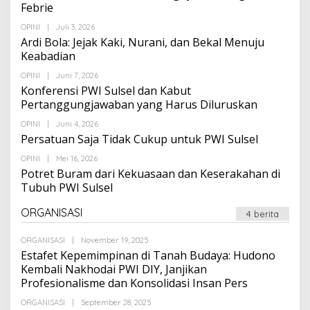
Febrie
Oleh
OPINI
|
Juli 3, 2026
Suarapalapa
Ardi Bola: Jejak Kaki, Nurani, dan Bekal Menuju
Keabadian
Oleh
OPINI
|
Juni 7, 2026
Suarapalapa
Konferensi PWI Sulsel dan Kabut
Pertanggungjawaban yang Harus Diluruskan
Oleh
OPINI
|
Juni 4, 2026
Suarapalapa
Persatuan Saja Tidak Cukup untuk PWI Sulsel
Oleh
OPINI
|
Mei 16, 2026
Suarapalapa
Potret Buram dari Kekuasaan dan Keserakahan di
Tubuh PWI Sulsel
ORGANISASI
4 berita
Oleh
ORGANISASI
|
November 19, 2025
Suarapalapa
Estafet Kepemimpinan di Tanah Budaya: Hudono
Kembali Nakhodai PWI DIY, Janjikan
Profesionalisme dan Konsolidasi Insan Pers
Oleh
ORGANISASI
|
September 28, 2025