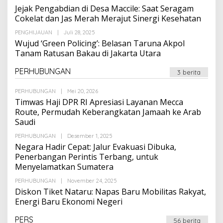
Suarapalapa
Jejak Pengabdian di Desa Maccile: Saat Seragam
Cokelat dan Jas Merah Merajut Sinergi Kesehatan
Oleh
PENGHIJAUAN
|
Juli 28, 2025
Suarapalapa
Wujud ‘Green Policing’: Belasan Taruna Akpol
Tanam Ratusan Bakau di Jakarta Utara
PERHUBUNGAN
3 berita
Oleh
PERHUBUNGAN
|
Mei 20, 2026
Suarapalapa
Timwas Haji DPR RI Apresiasi Layanan Mecca
Route, Permudah Keberangkatan Jamaah ke Arab
Saudi
Oleh
PERHUBUNGAN
|
Desember 1, 2025
Suarapalapa
Negara Hadir Cepat: Jalur Evakuasi Dibuka,
Penerbangan Perintis Terbang, untuk
Menyelamatkan Sumatera
Oleh
PERHUBUNGAN
|
November 24, 2025
Suarapalapa
Diskon Tiket Nataru: Napas Baru Mobilitas Rakyat,
Energi Baru Ekonomi Negeri
PERS
56 berita