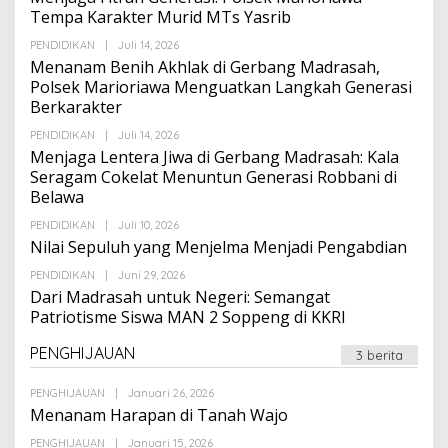
Tempa Karakter Murid MTs Yasrib
Oleh
PENDIDIKAN
|
Juli 14, 2026
Suarapalapa
Menanam Benih Akhlak di Gerbang Madrasah,
Polsek Marioriawa Menguatkan Langkah Generasi
Berkarakter
Oleh
PENDIDIKAN
|
Juli 14, 2026
Suarapalapa
Menjaga Lentera Jiwa di Gerbang Madrasah: Kala
Seragam Cokelat Menuntun Generasi Robbani di
Belawa
Oleh
PENDIDIKAN
|
Juli 10, 2026
Suarapalapa
Nilai Sepuluh yang Menjelma Menjadi Pengabdian
Oleh
PENDIDIKAN
|
Juni 29, 2026
Suarapalapa
Dari Madrasah untuk Negeri: Semangat
Patriotisme Siswa MAN 2 Soppeng di KKRI
PENGHIJAUAN
3 berita
Oleh
PENGHIJAUAN
|
Januari 26, 2026
Suarapalapa
Menanam Harapan di Tanah Wajo
Oleh
PENGHIJAUAN
|
Januari 15, 2026