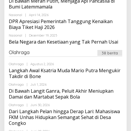
Di Bawah Merah Putih, Menjaga Api Pancasila di
Bumi Latemmamala
Oleh
Nasional
|
April 14, 2026
Suarapalapa
DPR Apresiasi Pemerintah Tanggung Kenaikan
Biaya Tiket Haji 2026
Oleh
Nasional
|
Desember 19, 2025
Suarapalapa
Bela Negara dan Kesetiaan yang Tak Pernah Usai
Olahraga
38 berita
Oleh
Olahraga
|
Agustus 2, 2026
Suarapalapa
Langkah Awal Ksatria Muda Mario Putra Mengukir
Takdir di Bone
Oleh
Olahraga
|
Juli 1, 2026
Suarapalapa
Di Bawah Langit Ganra, Peluit Akhir Meniupkan
Damai dan Martabat Sepak Bola
Oleh
Olahraga
|
Juni 30, 2026
Suarapalapa
Dari Langkah Pelan hingga Derap Lari: Mahasiswa
FKM Unhas Hidupkan Semangat Sehat di Desa
Congko