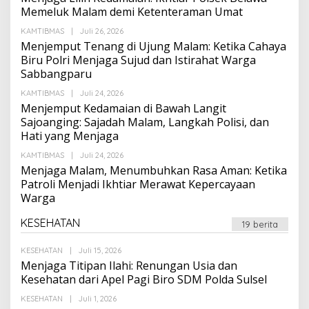
Memeluk Malam demi Ketenteraman Umat
Oleh
KAMTIBMAS
|
Juli 26, 2026
Suarapalapa
Menjemput Tenang di Ujung Malam: Ketika Cahaya
Biru Polri Menjaga Sujud dan Istirahat Warga
Sabbangparu
Oleh
KAMTIBMAS
|
Juli 24, 2026
Suarapalapa
Menjemput Kedamaian di Bawah Langit
Sajoanging: Sajadah Malam, Langkah Polisi, dan
Hati yang Menjaga
Oleh
KAMTIBMAS
|
Juli 24, 2026
Suarapalapa
Menjaga Malam, Menumbuhkan Rasa Aman: Ketika
Patroli Menjadi Ikhtiar Merawat Kepercayaan
Warga
KESEHATAN
19 berita
Oleh
KESEHATAN
|
Juli 15, 2026
Suarapalapa
Menjaga Titipan Ilahi: Renungan Usia dan
Kesehatan dari Apel Pagi Biro SDM Polda Sulsel
Oleh
KESEHATAN
|
Juli 1, 2026
Suarapalapa