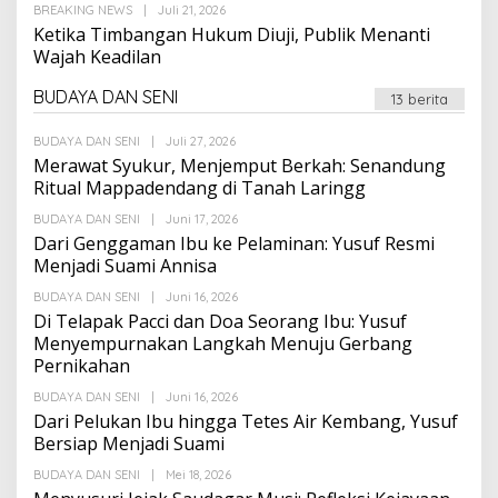
Oleh
BREAKING NEWS
|
Juli 21, 2026
Suarapalapa
Ketika Timbangan Hukum Diuji, Publik Menanti
Wajah Keadilan
BUDAYA DAN SENI
13 berita
Oleh
BUDAYA DAN SENI
|
Juli 27, 2026
Suarapalapa
Merawat Syukur, Menjemput Berkah: Senandung
Ritual Mappadendang di Tanah Laringg
Oleh
BUDAYA DAN SENI
|
Juni 17, 2026
Suarapalapa
Dari Genggaman Ibu ke Pelaminan: Yusuf Resmi
Menjadi Suami Annisa
Oleh
BUDAYA DAN SENI
|
Juni 16, 2026
Suarapalapa
Di Telapak Pacci dan Doa Seorang Ibu: Yusuf
Menyempurnakan Langkah Menuju Gerbang
Pernikahan
Oleh
BUDAYA DAN SENI
|
Juni 16, 2026
Suarapalapa
Dari Pelukan Ibu hingga Tetes Air Kembang, Yusuf
Bersiap Menjadi Suami
Oleh
BUDAYA DAN SENI
|
Mei 18, 2026
Suarapalapa