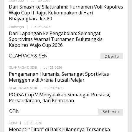
Oleh
Olahraga
|
Juni 28, 2026
Suarapalapa
Dari Smash ke Silaturahmi: Turnamen Voli Kapolres
Wajo Cup II Rajut Kekompakan di Hari
Bhayangkara ke-80
Oleh
Olahraga
|
Juni 27, 2026
Suarapalapa
Dari Lapangan ke Pengabdian: Semangat
Sportivitas Warnai Turnamen Bulutangkis
Kapolres Wajo Cup 2026
OLAHRAGA & SENI
2 berita
Oleh
OLAHRAGA & SENI
|
Juli 28, 2026
Suarapalapa
Pengamanan Humanis, Semangat Sportivitas
Menggema di Arena Futsal Pelajar
Oleh
OLAHRAGA & SENI
|
Juli 20, 2026
Suarapalapa
PORSA Cup V Menyalakan Semangat Prestasi,
Persaudaraan, dan Keimanan
OPINI
56 berita
Oleh
OPINI
|
Juli 21, 2026
Suarapalapa
Menanti “Titah” di Balik Hilangnya Tersangka