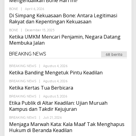
Mengendalikan Bone Hari Ini?
Oleh
BONE
|
April 6, 2026
Suarapalapa
Di Simpang Kekuasaan Bone: Antara Legitimasi
Rakyat dan Kepentingan Kekuasaan
Oleh
BONE
|
Desember 15, 2025
Suarapalapa
Ketika UMKM Mencari Penjamin, Negara Datang
Membuka Jalan
BREAKING NEWS
68 berita
Oleh
BREAKING NEWS
|
Agustus 4, 2026
Suarapalapa
Ketika Banding Mengetuk Pintu Keadilan
Oleh
BREAKING NEWS
|
Agustus 4, 2026
Suarapalapa
Ketika Kertas Tua Berbicara
Oleh
BREAKING NEWS
|
Agustus 3, 2026
Suarapalapa
Etika Publik di Altar Keadilan: Ujian Muruah
Kampus dan Takdir Kejujuran
Oleh
BREAKING NEWS
|
Juli 21, 2026
Suarapalapa
Menjaga Marwah Kata: Kala Maaf Tak Menghapus
Hukum di Beranda Keadilan