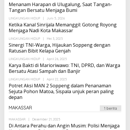
Suarapalapa
Menanam Harapan di Ulugalung, Saat Tangan-
Tangan Bersatu Menjaga Bumi
Oleh
LINGKUNGAN HIDUP
|
Juni 5, 2026
Suarapalapa
Ketika Kanal Sinrijala Memanggil: Gotong Royong
Menjaga Nadi Kota Makassar
Oleh
LINGKUNGAN HIDUP
|
Mei 3, 2025
Suarapalapa
Sinergi TNI-Warga, Hijaukan Soppeng dengan
Ratusan Bibit Kelapa Genjah
Oleh
LINGKUNGAN HIDUP
|
April 26, 2025
Suarapalapa
Karya Bakti di Marioriwawo: TNI, DPRD, dan Warga
Bersatu Atasi Sampah dan Banjir
Oleh
LINGKUNGAN HIDUP
|
April 22, 2025
Suarapalapa
Potret Aksi MAN 2 Soppeng dalam Penanaman
Sejuta Pohon Matoa, Sispala unjuk peran paling
depan
MAKASSAR
1 berita
Oleh
MAKASSAR
|
Desember 21, 2025
Suarapalapa
Di Antara Perahu dan Angin Musim: Polisi Menjaga