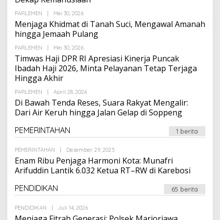
Oleh
PARLEMEN
|
Mei 30, 2026
Suarapalapa
Menjaga Khidmat di Tanah Suci, Mengawal Amanah
hingga Jemaah Pulang
Oleh
PARLEMEN
|
Mei 30, 2026
Suarapalapa
Timwas Haji DPR RI Apresiasi Kinerja Puncak
Ibadah Haji 2026, Minta Pelayanan Tetap Terjaga
Hingga Akhir
Oleh
PARLEMEN
|
April 28, 2026
Suarapalapa
Di Bawah Tenda Reses, Suara Rakyat Mengalir:
Dari Air Keruh hingga Jalan Gelap di Soppeng
PEMERINTAHAN
1 berita
Oleh
PEMERINTAHAN
|
Desember 29, 2025
Suarapalapa
Enam Ribu Penjaga Harmoni Kota: Munafri
Arifuddin Lantik 6.032 Ketua RT–RW di Karebosi
PENDIDIKAN
65 berita
Oleh
PENDIDIKAN
|
Juli 14, 2026
Suarapalapa
Menjaga Fitrah Generasi: Polsek Marioriawa