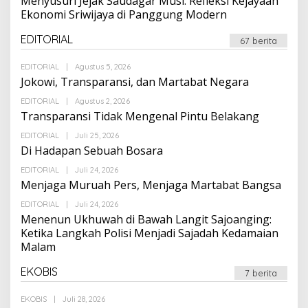
Menyusuri Jejak Saudagar Musi: Refleksi Kejayaan
Ekonomi Sriwijaya di Panggung Modern
EDITORIAL
67 berita
Oleh
EDITORIAL
|
Agustus 5, 2026
Suarapalapa
Jokowi, Transparansi, dan Martabat Negara
Oleh
EDITORIAL
|
Agustus 2, 2026
Suarapalapa
Transparansi Tidak Mengenal Pintu Belakang
Oleh
EDITORIAL
|
Juli 25, 2026
Suarapalapa
Di Hadapan Sebuah Bosara
Oleh
EDITORIAL
|
Juli 24, 2026
Suarapalapa
Menjaga Muruah Pers, Menjaga Martabat Bangsa
Oleh
EDITORIAL
|
Juli 24, 2026
Suarapalapa
Menenun Ukhuwah di Bawah Langit Sajoanging:
Ketika Langkah Polisi Menjadi Sajadah Kedamaian
Malam
EKOBIS
7 berita
Oleh
EKOBIS
|
Juli 28, 2026
Suarapalapa