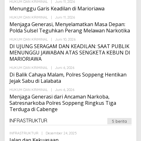
Oleh
HUKUM DAN KRIMINAL
|
Juni 11, 2026
Suarapalapa
Menunggu Garis Keadilan di Marioriawa
Oleh
HUKUM DAN KRIMINAL
|
Juni 11, 2026
Suarapalapa
Menjaga Generasi, Menyelamatkan Masa Depan:
Polda Sulsel Teguhkan Perang Melawan Narkotika
Oleh
HUKUM DAN KRIMINAL
|
Juni 10, 2026
Suarapalapa
DI UJUNG SERAGAM DAN KEADILAN: SAAT PUBLIK
MENUNGGU JAWABAN ATAS SENGKETA KEBUN DI
MARIORIAWA
Oleh
HUKUM DAN KRIMINAL
|
Juni 6, 2026
Suarapalapa
Di Balik Cahaya Malam, Polres Soppeng Hentikan
Jejak Sabu di Lalabata
Oleh
HUKUM DAN KRIMINAL
|
Juni 6, 2026
Suarapalapa
Menjaga Generasi dari Ancaman Narkoba,
Satresnarkoba Polres Soppeng Ringkus Tiga
Terduga di Cabenge
INFRASTRUKTUR
5 berita
Oleh
INFRASTRUKTUR
|
Desember 24, 2025
Suarapalapa
Jalan dan Kekuasaan