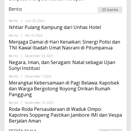
Berita
23 berita
Oleh
Berita
|
Juni 20, 2026
Suarapalapa
Ikhtiar Pulang Kampung dari Unhas Hotel
Oleh
Berita
|
Mei 14, 2026
Suarapalapa
Menjaga Damai di Hari Kenaikan: Sinergi Polisi dan
TNI Kawal Ibadah Umat Nasrani di Pitumpanua
Oleh
Berita
|
Desember 23, 2025
Suarapalapa
Negara, Iman, dan Seragam: Natal sebagai Ujian
Sunyi Institusi
Oleh
Berita
|
Desember 1, 2025
Suarapalapa
Merangkai Kebersamaan di Pagi Belawa: Kapolsek
dan Warga Bergotong Royong Dirikan Rumah
Panggung
Oleh
Berita
|
November 15, 2025
Suarapalapa
Roda-Roda Persaudaraan di Waduk Ompo:
Kapolres Soppeng Pastikan Jambore IMI dan Vespa
Berjalan Aman