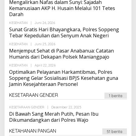
Mengalirkan Nafas dalam Sunyi: Sajadah
Kemanusiaan AKP H. Husain Melalui 101 Tetes
Darah
Oleh
KESEHATAN
|
Juni 26, 2026
Suarapalapa
Sunat Gratis Hari Bhayangkara, Polres Soppeng
Tebar Kepedulian dan Senyum Anak Negeri
Oleh
KESEHATAN
|
Juni 25, 2026
Suarapalapa
Menjemput Sehat di Pasar Anabanua: Catatan
Humanis dari Dekapan Polsek Maniangpajo
Oleh
KESEHATAN
|
April 22, 2026
Suarapalapa
Optimalkan Pelayanan Harkamtibmas, Polres
Soppeng Gelar Sosialisasi BPJS Kesehatan guna
Jamin Kesejahteraan Personel
KESETARAAN GENDER
1 berita
Oleh
KESETARAAN GENDER
|
Desember 22, 2025
Suarapalapa
Di Bawah Sang Merah Putih, Pesan Ibu
Dikumandangkan dari Polres Wajo
KETAHANAN PANGAN
51 berita