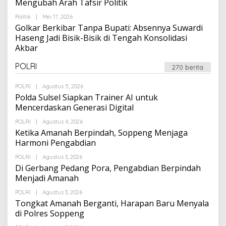
Mengubah Arah Tafsir Politik
Oleh
Politik
|
Mei 17, 2026
Suarapalapa
Golkar Berkibar Tanpa Bupati: Absennya Suwardi
Haseng Jadi Bisik-Bisik di Tengah Konsolidasi
Akbar
POLRI
270 berita
Oleh
POLRI
|
Agustus 5, 2026
Suarapalapa
Polda Sulsel Siapkan Trainer AI untuk
Mencerdaskan Generasi Digital
Oleh
POLRI
|
Agustus 4, 2026
Suarapalapa
Ketika Amanah Berpindah, Soppeng Menjaga
Harmoni Pengabdian
Oleh
POLRI
|
Agustus 3, 2026
Suarapalapa
Di Gerbang Pedang Pora, Pengabdian Berpindah
Menjadi Amanah
Oleh
POLRI
|
Agustus 3, 2026
Suarapalapa
Tongkat Amanah Berganti, Harapan Baru Menyala
di Polres Soppeng