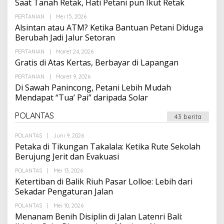
Saat Tanah Retak, Hati Petani pun Ikut Retak
Oleh
PERTANIAN
|
Mei 15, 2026
Suarapalapa
Alsintan atau ATM? Ketika Bantuan Petani Diduga
Berubah Jadi Jalur Setoran
Oleh
PERTANIAN
|
Maret 24, 2026
Suarapalapa
Gratis di Atas Kertas, Berbayar di Lapangan
Oleh
PERTANIAN
|
Maret 9, 2026
Suarapalapa
Di Sawah Panincong, Petani Lebih Mudah
Mendapat “Tua’ Pai” daripada Solar
POLANTAS
43 berita
Oleh
POLANTAS
|
Juni 9, 2026
Suarapalapa
Petaka di Tikungan Takalala: Ketika Rute Sekolah
Berujung Jerit dan Evakuasi
Oleh
POLANTAS
|
Mei 13, 2026
Suarapalapa
Ketertiban di Balik Riuh Pasar Lolloe: Lebih dari
Sekadar Pengaturan Jalan
Oleh
POLANTAS
|
Mei 10, 2026
Suarapalapa
Menanam Benih Disiplin di Jalan Latenri Bali: