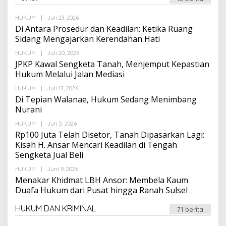
Oleh
HUKUM
|
Juli 23, 2026
Suarapalapa
Di Antara Prosedur dan Keadilan: Ketika Ruang
Sidang Mengajarkan Kerendahan Hati
Oleh
HUKUM
|
Juli 20, 2026
Suarapalapa
JPKP Kawal Sengketa Tanah, Menjemput Kepastian
Hukum Melalui Jalan Mediasi
Oleh
HUKUM
|
Juli 12, 2026
Suarapalapa
Di Tepian Walanae, Hukum Sedang Menimbang
Nurani
Oleh
HUKUM
|
Juli 5, 2026
Suarapalapa
Rp100 Juta Telah Disetor, Tanah Dipasarkan Lagi:
Kisah H. Ansar Mencari Keadilan di Tengah
Sengketa Jual Beli
Oleh
HUKUM
|
Juni 9, 2026
Suarapalapa
Menakar Khidmat LBH Ansor: Membela Kaum
Duafa Hukum dari Pusat hingga Ranah Sulsel
HUKUM DAN KRIMINAL
71 berita