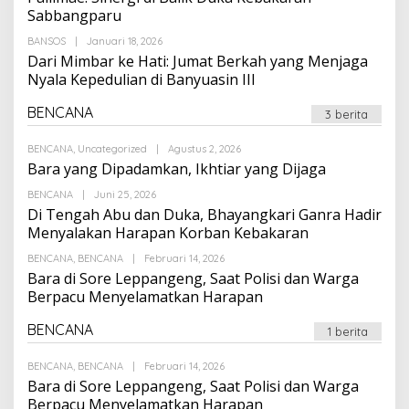
Sabbangparu
Oleh
BANSOS
|
Januari 18, 2026
Suarapalapa
Dari Mimbar ke Hati: Jumat Berkah yang Menjaga
Nyala Kepedulian di Banyuasin III
BENCANA
3 berita
Oleh
BENCANA
,
Uncategorized
|
Agustus 2, 2026
Suarapalapa
Bara yang Dipadamkan, Ikhtiar yang Dijaga
Oleh
BENCANA
|
Juni 25, 2026
Suarapalapa
Di Tengah Abu dan Duka, Bhayangkari Ganra Hadir
Menyalakan Harapan Korban Kebakaran
Oleh
BENCANA
,
BENCANA
|
Februari 14, 2026
Suarapalapa
Bara di Sore Leppangeng, Saat Polisi dan Warga
Berpacu Menyelamatkan Harapan
BENCANA
1 berita
Oleh
BENCANA
,
BENCANA
|
Februari 14, 2026
Suarapalapa
Bara di Sore Leppangeng, Saat Polisi dan Warga
Berpacu Menyelamatkan Harapan