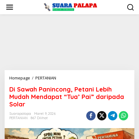
Lewati
ke
konten
Di
Homepage
/
PERTANIAN
Sawah
Di Sawah Panincong, Petani Lebih
Panincong,
Mudah Mendapat “Tua’ Pai” daripada
Petani
Lebih
Solar
Mudah
Suarapalapa
Maret 9, 2026
Mendapat
PERTANIAN
867 Dilihat
“Tua’
Pai”
daripada