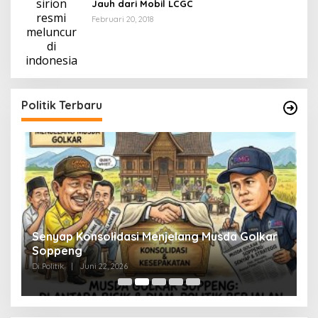
Jauh dari Mobil LCGC
Februari 20, 2018
Politik Terbaru
Senyap Konsolidasi Menjelang Musda Golkar
P
Soppeng
R
Di Politik
|
Juni 22, 2026
Di 