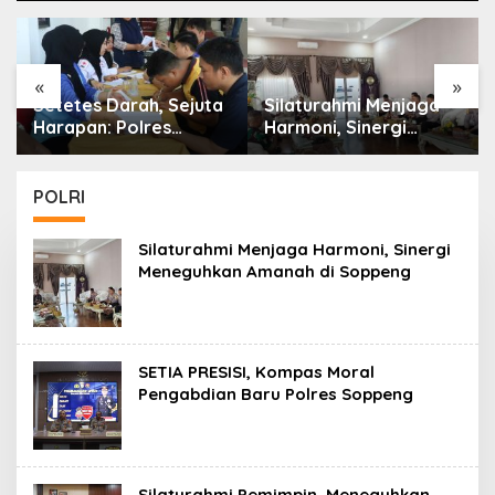
«
»
Setetes Darah, Sejuta
Silaturahmi Menjaga
Harapan: Polres
Harmoni, Sinergi
Soppeng Meneguhkan
Meneguhkan Amanah
Pengabdian
di Soppeng
Kemanusiaan
POLRI
Silaturahmi Menjaga Harmoni, Sinergi
Meneguhkan Amanah di Soppeng
SETIA PRESISI, Kompas Moral
Pengabdian Baru Polres Soppeng
Silaturahmi Pemimpin, Meneguhkan