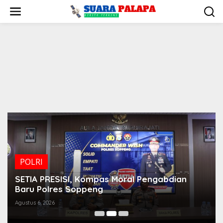
Lewati
ke
konten
POLRI
SETIA PRESISI, Kompas Moral Pengabdian
Baru Polres Soppeng
Agustus 6, 2026