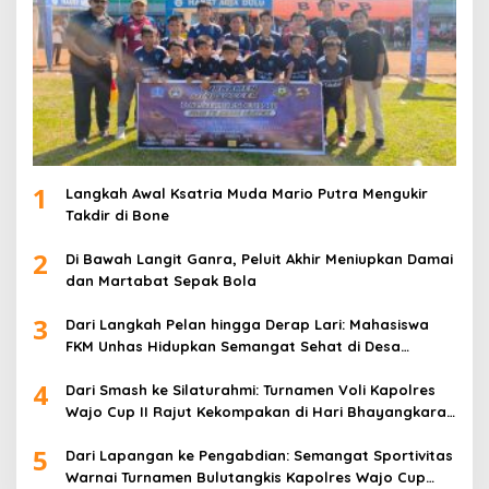
1
Langkah Awal Ksatria Muda Mario Putra Mengukir
Takdir di Bone
2
Di Bawah Langit Ganra, Peluit Akhir Meniupkan Damai
dan Martabat Sepak Bola
3
Dari Langkah Pelan hingga Derap Lari: Mahasiswa
FKM Unhas Hidupkan Semangat Sehat di Desa
Congko
4
Dari Smash ke Silaturahmi: Turnamen Voli Kapolres
Wajo Cup II Rajut Kekompakan di Hari Bhayangkara
ke-80
5
Dari Lapangan ke Pengabdian: Semangat Sportivitas
Warnai Turnamen Bulutangkis Kapolres Wajo Cup