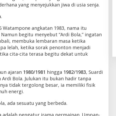
derhana yang menyejukkan jiwa di usia senja.
.
56 Watampone angkatan 1983, nama itu
 Namun begitu menyebut “Ardi Bola,” ingatan
embali, membuka lembaran masa ketika
pa lelah, ketika sorak penonton menjadi
ka cita-cita terasa begitu dekat untuk
hun ajaran
1980/1981
hingga
1982/1983
, Suardi
 Ardi Bola. Julukan itu bukan hadir tanpa
ya tidak tergolong besar, ia memiliki fisik
nuh energi.
la, ada sesuatu yang berbeda.
Ia adalah pengatur irama permainan. Umpan-