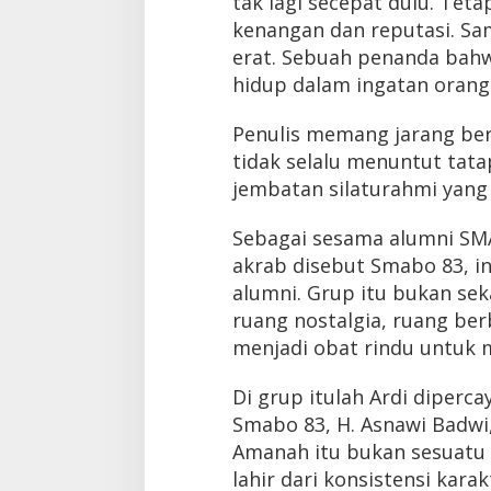
tak lagi secepat dulu. Tet
kenangan dan reputasi. Sam
erat. Sebuah penanda bahw
hidup dalam ingatan orang
Penulis memang jarang be
tidak selalu menuntut tata
jembatan silaturahmi yang 
Sebagai sesama alumni SM
akrab disebut Smabo 83, in
alumni. Grup itu bukan sek
ruang nostalgia, ruang be
menjadi obat rindu untuk 
Di grup itulah Ardi diperc
Smabo 83, H. Asnawi Badwi, 
Amanah itu bukan sesuatu 
lahir dari konsistensi karak