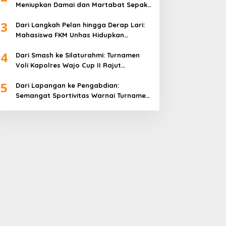
Meniupkan Damai dan Martabat Sepak
Bola
3
Dari Langkah Pelan hingga Derap Lari:
Mahasiswa FKM Unhas Hidupkan
Semangat Sehat di Desa Congko
4
Dari Smash ke Silaturahmi: Turnamen
Voli Kapolres Wajo Cup II Rajut
Kekompakan di Hari Bhayangkara ke-
5
80
Dari Lapangan ke Pengabdian:
Semangat Sportivitas Warnai Turnamen
Bulutangkis Kapolres Wajo Cup 2026