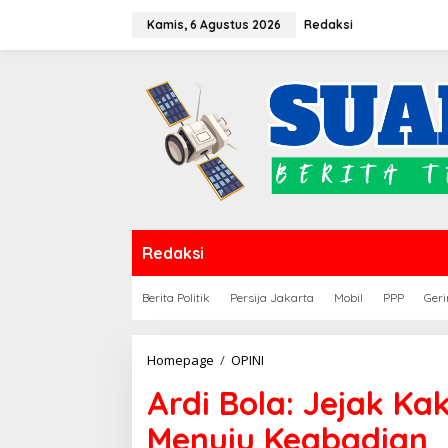
Lewati
Kamis, 6 Agustus 2026
Redaksi
ke
konten
Redaksi
Berita Politik
Persija Jakarta
Mobil
PPP
Geri
Ardi
Homepage
/
OPINI
Bola:
Ardi Bola: Jejak Ka
Jejak
Kaki,
Menuju Keabadian
Nurani,