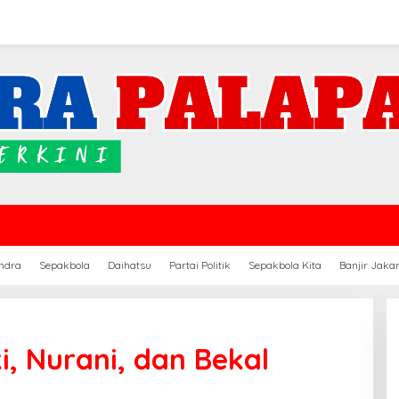
ndra
Sepakbola
Daihatsu
Partai Politik
Sepakbola Kita
Banjir Jaka
ki, Nurani, dan Bekal