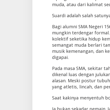
muda, atau dari kalimat se
Suardi adalah salah satunya
Bagi alumni SMA Negeri 1
mungkin terdengar formal.
kolektif seketika hidup k
semangat muda berlari tan
musik kemenangan, dan keti
digapai.
Pada masa SMA, sekitar ta
dikenal luas dengan julukan
alasan. Meski postur tubuhn
yang atletis, lincah, dan pe
Saat kakinya menyentuh bo
Ia bukan sekadar pemain. 