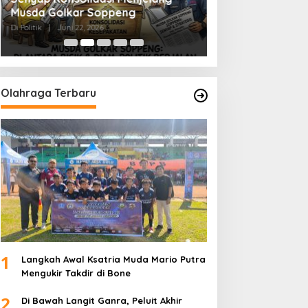
Musda Golkar Soppeng
Menjernihkan Su
Di Politik
|
Juni 22, 2026
Di Politik
|
Juni 2, 2026
Olahraga Terbaru
1
Langkah Awal Ksatria Muda Mario Putra
Mengukir Takdir di Bone
2
Di Bawah Langit Ganra, Peluit Akhir