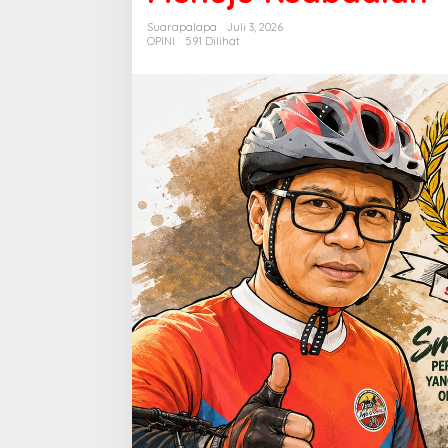
dan
Suarapalapa
Juli 3, 2026
Bekal
OPINI
591 Dilihat
Menuju
Keabadian