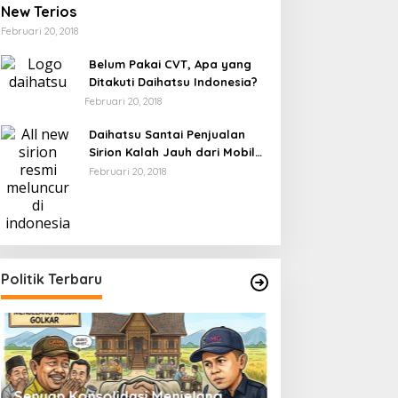
New Terios
Februari 20, 2018
Belum Pakai CVT, Apa yang
Ditakuti Daihatsu Indonesia?
Februari 20, 2018
Daihatsu Santai Penjualan
Sirion Kalah Jauh dari Mobil
LCGC
Februari 20, 2018
Politik Terbaru
Senyap Konsolidasi Menjelang
Pemilu 2029 dan