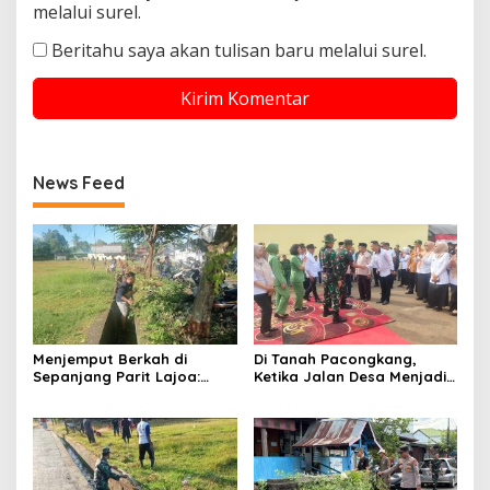
melalui surel.
Beritahu saya akan tulisan baru melalui surel.
News Feed
Menjemput Berkah di
Di Tanah Pacongkang,
Sepanjang Parit Lajoa:
Ketika Jalan Desa Menjadi
Saat Peluh Tentara dan
Doa yang Dikerjakan
Rakyat Menyatu dalam
Bersama
Kibar Gotong Royong