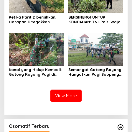
Ketika Parit Dibersihkan,
BERSINERGI UNTUK
Harapan Ditegakkan
KEINDAHAN: TNI-Polri Wajo
‘Turun Tangan’ Bersihkan
Pasar Mini Sengkang di Hari
Juang TNI AD
Kanal yang Hidup Kembali:
Semangat Gotong Royong
Gotong Royong Pagi di
Hangatkan Pagi Soppeng:
Kampiri
TNI dan Warga Bahu-
Membahu Bersihkan Nadi
Ekonomi Marioriwawo
View More
Otomatif Terbaru