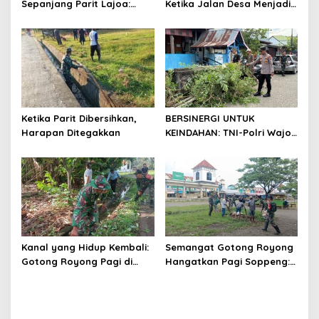
Sepanjang Parit Lajoa:
Ketika Jalan Desa Menjadi
Saat Peluh Tentara dan
Doa yang Dikerjakan
Rakyat Menyatu dalam
Bersama
Kibar Gotong Royong
Ketika Parit Dibersihkan,
BERSINERGI UNTUK
Harapan Ditegakkan
KEINDAHAN: TNI-Polri Wajo
‘Turun Tangan’ Bersihkan
Pasar Mini Sengkang di Hari
Juang TNI AD
Kanal yang Hidup Kembali:
Semangat Gotong Royong
Gotong Royong Pagi di
Hangatkan Pagi Soppeng:
Kampiri
TNI dan Warga Bahu-
Membahu Bersihkan Nadi
Ekonomi Marioriwawo