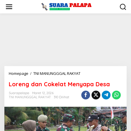
Lewati
ke
konten
Loreng
Homepage
/
TNI MANUNGGGAL RAKYAT
dan
Loreng dan Cokelat Menyapa Desa
Cokelat
Menyapa
Suarapalapa
Maret 12, 2026
Desa
TNI MANUNGGGAL RAKYAT
310 Dilihat