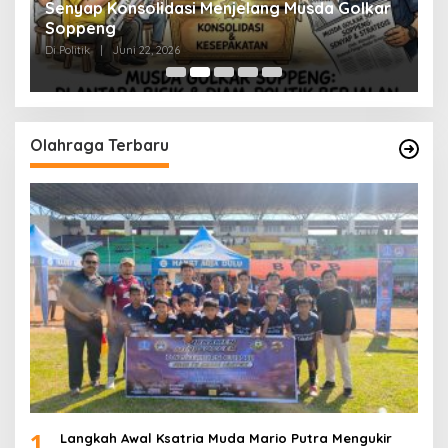
Senyap Konsolidasi Menjelang Musda Golkar
P
Soppeng
R
Di Politik
|
Juni 22, 2026
Di 
Olahraga Terbaru
1
Langkah Awal Ksatria Muda Mario Putra Mengukir