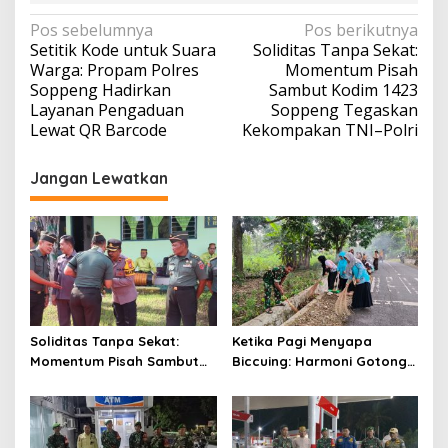
Navigasi
Pos sebelumnya
Pos berikutnya
Setitik Kode untuk Suara
Soliditas Tanpa Sekat:
pos
Warga: Propam Polres
Momentum Pisah
Soppeng Hadirkan
Sambut Kodim 1423
Layanan Pengaduan
Soppeng Tegaskan
Lewat QR Barcode
Kekompakan TNI–Polri
Jangan Lewatkan
Soliditas Tanpa Sekat:
Ketika Pagi Menyapa
Momentum Pisah Sambut
Biccuing: Harmoni Gotong
Kodim 1423 Soppeng
Royong Menghidupkan
Tegaskan Kekompakan TNI–
Kembali Saluran Kayangan
Polri