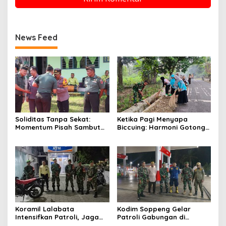
News Feed
Soliditas Tanpa Sekat:
Ketika Pagi Menyapa
Momentum Pisah Sambut
Biccuing: Harmoni Gotong
Kodim 1423 Soppeng
Royong Menghidupkan
Tegaskan Kekompakan TNI–
Kembali Saluran Kayangan
Polri
Koramil Lalabata
Kodim Soppeng Gelar
Intensifkan Patroli, Jaga
Patroli Gabungan di
Keamanan dan Ketertiban
Liliriaja, Sasar Objek Vital