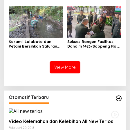
Masyarakat
Koramil Lalabata dan
Sukses Bangun Fasilitas,
Petani Bersihkan Saluran
Dandim 1423/Soppeng Raih
Irigasi Alaujung 150 Meter
Apresiasi dari Pangdam
Hasanuddin
View More
Otomatif Terbaru
Video Kelemahan dan Kelebihan All New Terios
Februari 20, 2018