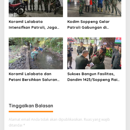
Koramil Lalabata
Kodim Soppeng Gelar
Intensifkan Patroli, Jaga
Patroli Gabungan di
Keamanan dan Ketertiban
Liliriaja, Sasar Objek Vital
Masyarakat
Koramil Lalabata dan
Sukses Bangun Fasilitas,
Petani Bersihkan Saluran
Dandim 1423/Soppeng Raih
Irigasi Alaujung 150 Meter
Apresiasi dari Pangdam
Hasanuddin
Tinggalkan Balasan
Alamat email Anda tidak akan dipublikasikan.
Ruas yang wajib
ditandai
*