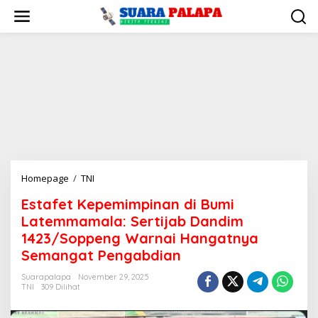
Lewati
ke
konten
Estafet
Homepage
/
TNI
Kepemimpinan
Estafet Kepemimpinan di Bumi
di
Latemmamala: Sertijab Dandim
Bumi
Latemmamala:
1423/Soppeng Warnai Hangatnya
Sertijab
Semangat Pengabdian
Dandim
1423/Soppeng
Suarapalapa
November 29, 2025
TNI
309 Dilihat
Warnai
Hangatnya