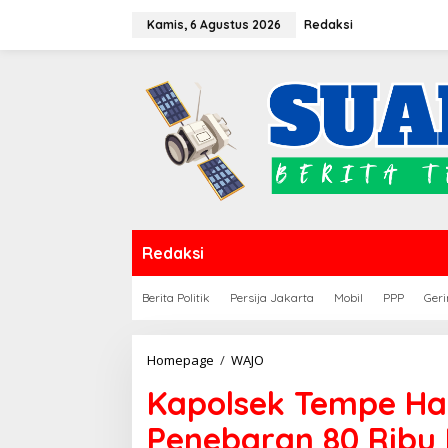
Lewati
Kamis, 6 Agustus 2026
Redaksi
ke
konten
Redaksi
Berita Politik
Persija Jakarta
Mobil
PPP
Geri
Kapolsek
Homepage
/
WAJO
Tempe
Kapolsek Tempe Had
Hadiri
Pesta
Penebaran 80 Ribu 
Rakyat