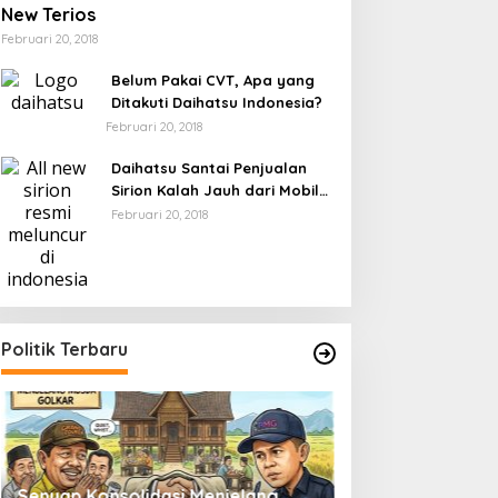
New Terios
Februari 20, 2018
Belum Pakai CVT, Apa yang
Ditakuti Daihatsu Indonesia?
Februari 20, 2018
Daihatsu Santai Penjualan
Sirion Kalah Jauh dari Mobil
LCGC
Februari 20, 2018
Politik Terbaru
Senyap Konsolidasi Menjelang
Pemilu 2029 dan