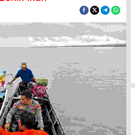
Menanti Penerus Beringin di Bumi