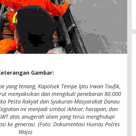
Latemmamala
Di Politik
|
Juni 22, 2026
Keterangan Gambar:
e yang tenang, Kapolsek Tempe Iptu Irwan Taufik,
urut menyaksikan dan mengikuti penebaran 80.000
gka Pesta Rakyat dan Syukuran Masyarakat Danau
egiatan ini menjadi simbol ikhtiar, harapan, dan
 SWT atas anugerah alam yang terus menghidupi
si ke generasi. (Foto: Dokumentasi Humas Polres
Wajo)