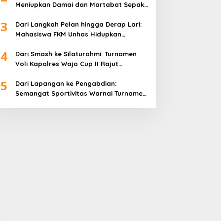
Meniupkan Damai dan Martabat Sepak
Bola
3
Dari Langkah Pelan hingga Derap Lari:
Mahasiswa FKM Unhas Hidupkan
Semangat Sehat di Desa Congko
4
Dari Smash ke Silaturahmi: Turnamen
Voli Kapolres Wajo Cup II Rajut
Kekompakan di Hari Bhayangkara ke-
5
80
Dari Lapangan ke Pengabdian:
Semangat Sportivitas Warnai Turnamen
Bulutangkis Kapolres Wajo Cup 2026