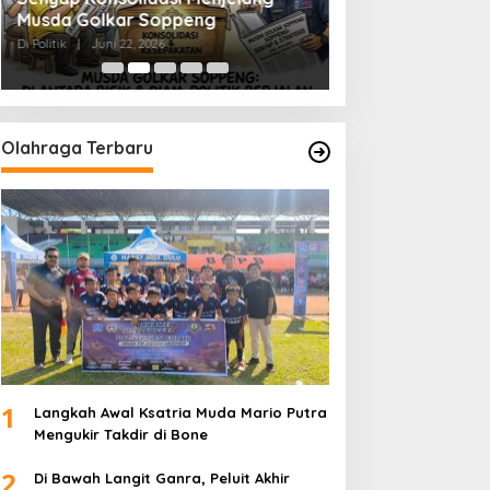
Musda Golkar Soppeng
Menjernihkan Su
Di Politik
|
Juni 22, 2026
Di Politik
|
Juni 2, 2026
Olahraga Terbaru
1
Langkah Awal Ksatria Muda Mario Putra
Mengukir Takdir di Bone
2
Di Bawah Langit Ganra, Peluit Akhir