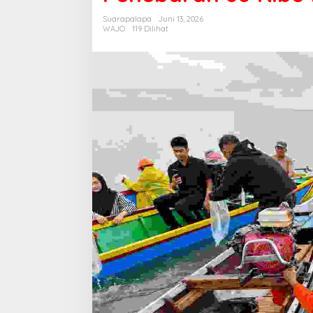
dan
Suarapalapa
Juni 13, 2026
Penebaran
WAJO
119 Dilihat
80
Ribu
Benih
Ikan