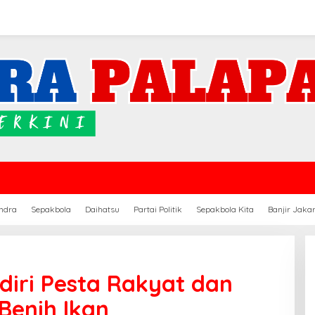
ndra
Sepakbola
Daihatsu
Partai Politik
Sepakbola Kita
Banjir Jaka
iri Pesta Rakyat dan
Benih Ikan