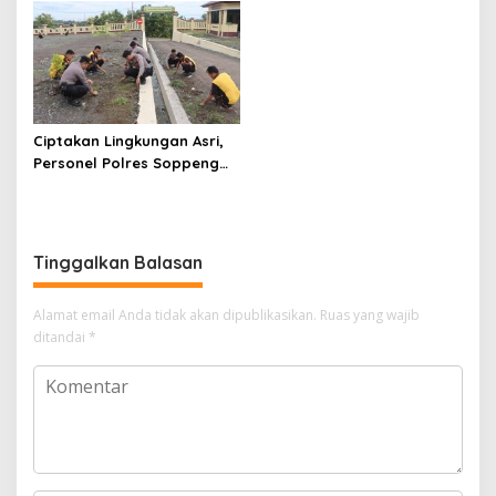
Genjah
peran paling depan
Ciptakan Lingkungan Asri,
Personel Polres Soppeng
Gelar Kerja Bakti di Mako
Tinggalkan Balasan
Alamat email Anda tidak akan dipublikasikan.
Ruas yang wajib
ditandai
*