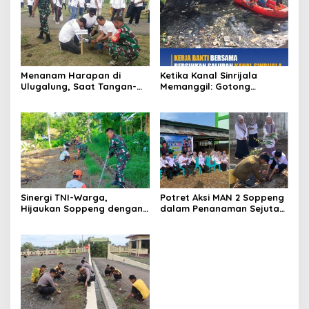
Menanam Harapan di
Ketika Kanal Sinrijala
Ulugalung, Saat Tangan-
Memanggil: Gotong
Tangan Bersatu Menjaga
Royong Menjaga Nadi Kota
Bumi
Makassar
Sinergi TNI-Warga,
Potret Aksi MAN 2 Soppeng
Hijaukan Soppeng dengan
dalam Penanaman Sejuta
Ratusan Bibit Kelapa
Pohon Matoa, Sispala unjuk
Genjah
peran paling depan