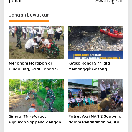
Jumat
Awal Digelar
Jangan Lewatkan
Menanam Harapan di
Ketika Kanal Sinrijala
Ulugalung, Saat Tangan-
Memanggil: Gotong
Tangan Bersatu Menjaga
Royong Menjaga Nadi Kota
Bumi
Makassar
Sinergi TNI-Warga,
Potret Aksi MAN 2 Soppeng
Hijaukan Soppeng dengan
dalam Penanaman Sejuta
Ratusan Bibit Kelapa
Pohon Matoa, Sispala unjuk