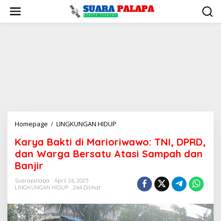
Lewati
ke
konten
Karya
Homepage
/
LINGKUNGAN HIDUP
Bakti
Karya Bakti di Marioriwawo: TNI, DPRD,
di
dan Warga Bersatu Atasi Sampah dan
Marioriwawo:
TNI,
Banjir
DPRD,
Suarapalapa
April 26, 2025
dan
LINGKUNGAN HIDUP
264 Dilihat
Warga
Bersatu
Atasi