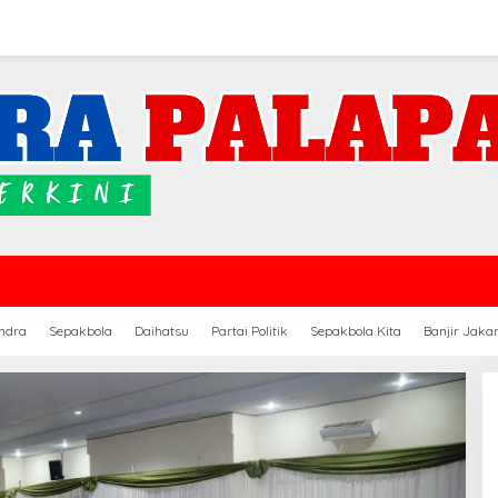
ndra
Sepakbola
Daihatsu
Partai Politik
Sepakbola Kita
Banjir Jaka