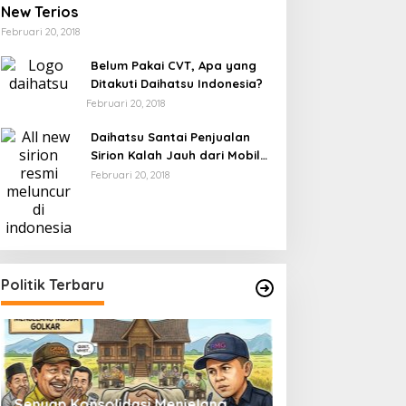
New Terios
Februari 20, 2018
Belum Pakai CVT, Apa yang
Ditakuti Daihatsu Indonesia?
Februari 20, 2018
SYI'AR ISLAM
Daihatsu Santai Penjualan
Dalam Lantunan Dzikir, Polres
Sirion Kalah Jauh dari Mobil
LCGC
Meneguhkan Pengabdian untuk 
Februari 20, 2018
ni 25, 2026
Politik Terbaru
eladan yang Berawal dari
Setetes Darah, Sejuta
al-Hal Sederhana
Harapan: Polres Soppeng
Meneguhkan Pengabdian
Senyap Konsolidasi Menjelang
Pemilu 2029 dan