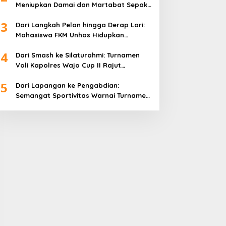
Meniupkan Damai dan Martabat Sepak
Bola
3
Dari Langkah Pelan hingga Derap Lari:
Mahasiswa FKM Unhas Hidupkan
Semangat Sehat di Desa Congko
4
Dari Smash ke Silaturahmi: Turnamen
Voli Kapolres Wajo Cup II Rajut
Kekompakan di Hari Bhayangkara ke-
5
80
Dari Lapangan ke Pengabdian:
Semangat Sportivitas Warnai Turnamen
Bulutangkis Kapolres Wajo Cup 2026