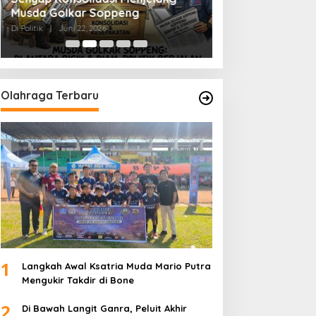
Kemanusiaan
Musda Golkar Soppeng
Menjernihkan Su
Di Politik
|
Juni 22, 2026
Di Politik
|
Juni 2, 2026
Olahraga Terbaru
1
Langkah Awal Ksatria Muda Mario Putra
Mengukir Takdir di Bone
2
Di Bawah Langit Ganra, Peluit Akhir