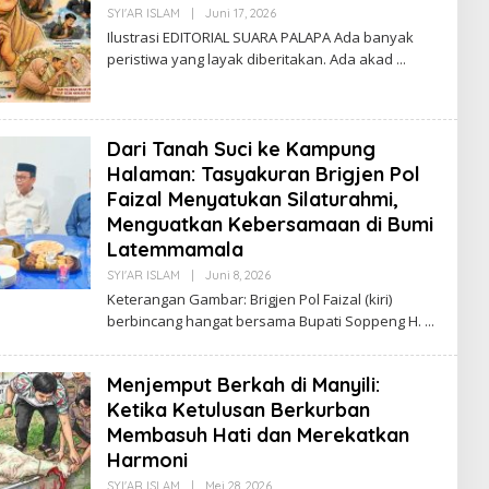
Oleh
SYI'AR ISLAM
|
Juni 17, 2026
Suarapalapa
Ilustrasi EDITORIAL SUARA PALAPA Ada banyak
peristiwa yang layak diberitakan. Ada akad
Dari Tanah Suci ke Kampung
Halaman: Tasyakuran Brigjen Pol
Faizal Menyatukan Silaturahmi,
Menguatkan Kebersamaan di Bumi
Latemmamala
Oleh
SYI'AR ISLAM
|
Juni 8, 2026
Suarapalapa
Keterangan Gambar: Brigjen Pol Faizal (kiri)
berbincang hangat bersama Bupati Soppeng H.
Menjemput Berkah di Manyili:
Ketika Ketulusan Berkurban
Membasuh Hati dan Merekatkan
Harmoni
Oleh
SYI'AR ISLAM
|
Mei 28, 2026