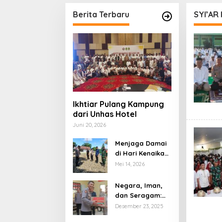
n
Soppeng
Berita Terbaru
SYI’AR
Ikhtiar Pulang Kampung
dari Unhas Hotel
Juni 20, 2026
Menjaga Damai
di Hari Kenaikan:
Sinergi Polisi dan
Mei 14, 2026
TNI Kawal
Ibadah Umat
Negara, Iman,
Nasrani di
dan Seragam:
Pitumpanua
Natal sebagai
Desember 23, 2025
Ujian Sunyi