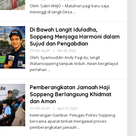
Suarapalapa
Oleh: Sabri WAJO – Matahari pagi baru saja
meninggi di langit Desa
Di Bawah Langit Iduladha,
Soppeng Menjaga Harmoni dalam
Sujud dan Pengabdian
Oleh
SYI'AR ISLAM
|
Mei 28, 2026
Suarapalapa
Oleh: Syamsuddin Andy Pagi itu, langit
Watansoppeng tampak teduh. Awan bergelayut
perlahan
Pemberangkatan Jamaah Haji
Soppeng Berlangsung Khidmat
dan Aman
Oleh
SYI'AR ISLAM
|
April 21, 2026
Suarapalapa
Keterangan Gambar: Petugas Polres Soppeng
bersama aparat terkait mengawal proses
pemberangkatan jamaah