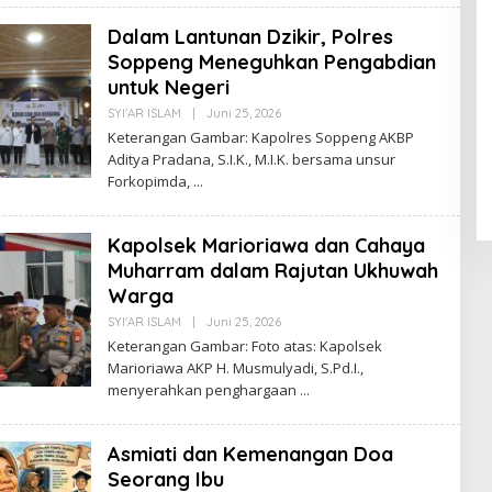
Dalam Lantunan Dzikir, Polres
Soppeng Meneguhkan Pengabdian
untuk Negeri
Oleh
SYI'AR ISLAM
|
Juni 25, 2026
Suarapalapa
Keterangan Gambar: Kapolres Soppeng AKBP
Aditya Pradana, S.I.K., M.I.K. bersama unsur
Forkopimda,
Kapolsek Marioriawa dan Cahaya
Muharram dalam Rajutan Ukhuwah
Warga
Oleh
SYI'AR ISLAM
|
Juni 25, 2026
Suarapalapa
Keterangan Gambar: Foto atas: Kapolsek
Marioriawa AKP H. Musmulyadi, S.Pd.I.,
menyerahkan penghargaan
Asmiati dan Kemenangan Doa
Seorang Ibu