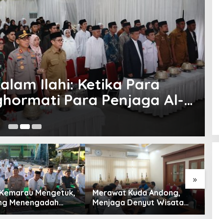
lam Ilahi: Ketika Para
hormati Para Penjaga Al-
Ju
»
 Kemarau Mengetuk,
Merawat Kuda Andong,
T
ng Menengadah
Menjaga Denyut Wisata
H
on Hujan
Budaya Yogyakarta
Menanti Penerus Beringin di Bumi