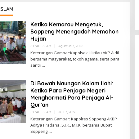
Latemmamala
 ISLAM
Di Politik
|
Juni 22, 2026
Ketika Kemarau Mengetuk,
Soppeng Menengadah Memohon
Hujan
Oleh
SYI'AR ISLAM
|
Agustus 7, 2026
Suarapalapa
Keterangan Gambar:Kapolsek Lilirilau AKP Aidil
bersama masyarakat, tokoh agama, serta para
santri
Di Bawah Naungan Kalam Ilahi:
Ketika Para Penjaga Negeri
Menghormati Para Penjaga Al-
Qur’an
Oleh
SYI'AR ISLAM
|
Juli 7, 2026
Suarapalapa
Keterangan Gambar: Kapolres Soppeng AKBP
Aditya Pradana, S.I.K., M.I.K. bersama Bupati
Soppeng,