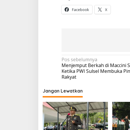
Facebook
X
Navigasi
Pos sebelumnya
Menjemput Berkah di Maccini 
pos
Ketika PWI Sulsel Membuka Pi
Rakyat
Jangan Lewatkan