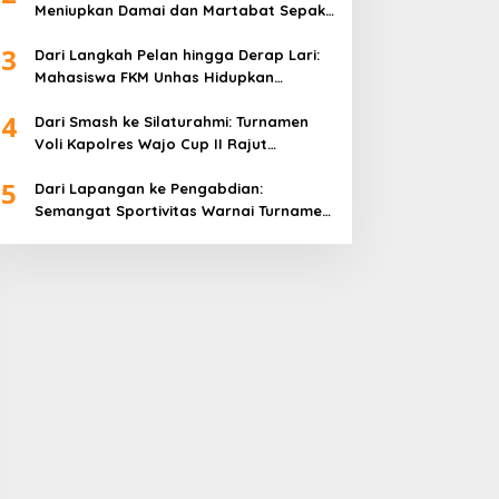
Meniupkan Damai dan Martabat Sepak
Bola
3
Dari Langkah Pelan hingga Derap Lari:
Mahasiswa FKM Unhas Hidupkan
Semangat Sehat di Desa Congko
4
Dari Smash ke Silaturahmi: Turnamen
Voli Kapolres Wajo Cup II Rajut
Kekompakan di Hari Bhayangkara ke-
5
80
Dari Lapangan ke Pengabdian:
Semangat Sportivitas Warnai Turnamen
Bulutangkis Kapolres Wajo Cup 2026