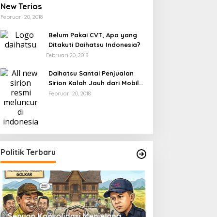
New Terios
Februari 20, 2018
Belum Pakai CVT, Apa yang
Ditakuti Daihatsu Indonesia?
Februari 20, 2018
Daihatsu Santai Penjualan
Sirion Kalah Jauh dari Mobil
LCGC
Februari 20, 2018
Politik Terbaru
Senyap Konsolidasi Menjelang
Pemilu 2029 dan