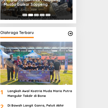
Musda Golkar Soppeng
Menjernihkan Su
Di Politik
|
Juni 22, 2026
Di Politik
|
Juni 2, 2026
Olahraga Terbaru
1
Langkah Awal Ksatria Muda Mario Putra
Mengukir Takdir di Bone
2
Di Bawah Langit Ganra, Peluit Akhir