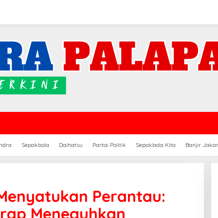
ndra
Sepakbola
Daihatsu
Partai Politik
Sepakbola Kita
Banjir Jaka
Menyatukan Perantau:
idrap Meneguhkan