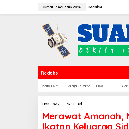
Lewati
Jumat, 7 Agustus 2026
Redaksi
ke
konten
Redaksi
Berita Politik
Persija Jakarta
Mobil
PPP
Geri
Merawat
Homepage
/
Nasional
Amanah,
Merawat Amanah, 
Menyatukan
Perantau:
Ikatan Keluarga S
Ikatan