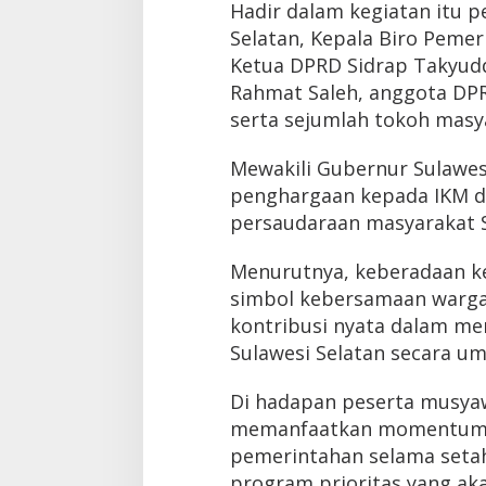
Hadir dalam kegiatan itu p
Selatan, Kepala Biro Peme
Ketua DPRD Sidrap Takyudd
Rahmat Saleh, anggota DPR
serta sejumlah tokoh masya
Mewakili Gubernur Sulawe
penghargaan kepada IKM da
persaudaraan masyarakat S
Menurutnya, keberadaan ke
simbol kebersamaan warga 
kontribusi nyata dalam 
Sulawesi Selatan secara u
Di hadapan peserta musyaw
memanfaatkan momentum i
pemerintahan selama seta
program prioritas yang ak