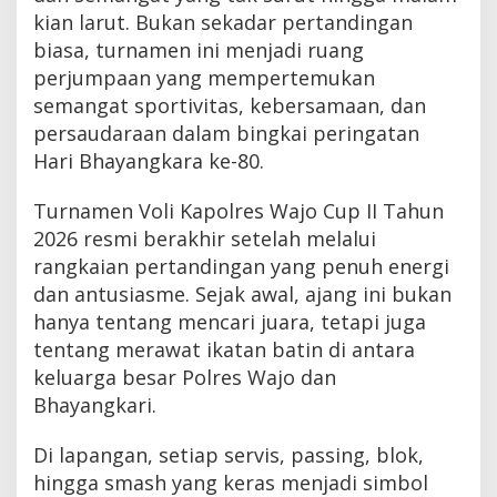
kian larut. Bukan sekadar pertandingan
biasa, turnamen ini menjadi ruang
perjumpaan yang mempertemukan
semangat sportivitas, kebersamaan, dan
persaudaraan dalam bingkai peringatan
Hari Bhayangkara ke-80.
Turnamen Voli Kapolres Wajo Cup II Tahun
2026 resmi berakhir setelah melalui
rangkaian pertandingan yang penuh energi
dan antusiasme. Sejak awal, ajang ini bukan
hanya tentang mencari juara, tetapi juga
tentang merawat ikatan batin di antara
keluarga besar Polres Wajo dan
Bhayangkari.
Di lapangan, setiap servis, passing, blok,
hingga smash yang keras menjadi simbol