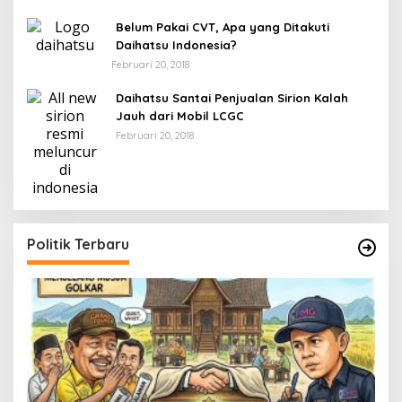
Belum Pakai CVT, Apa yang Ditakuti
Daihatsu Indonesia?
Februari 20, 2018
Daihatsu Santai Penjualan Sirion Kalah
Jauh dari Mobil LCGC
Februari 20, 2018
Politik Terbaru