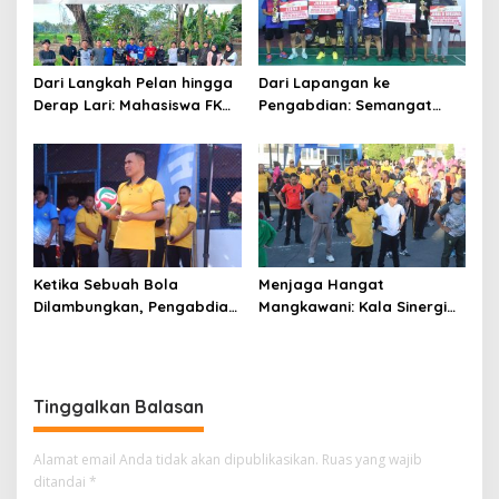
Dari Langkah Pelan hingga
Dari Lapangan ke
Derap Lari: Mahasiswa FKM
Pengabdian: Semangat
Unhas Hidupkan Semangat
Sportivitas Warnai
Sehat di Desa Congko
Turnamen Bulutangkis
Kapolres Wajo Cup 2026
Ketika Sebuah Bola
Menjaga Hangat
Dilambungkan, Pengabdian
Mangkawani: Kala Sinergi
Pun Diperbarui
Menatap Delapan Dekade
Bhayangkara
Tinggalkan Balasan
Alamat email Anda tidak akan dipublikasikan.
Ruas yang wajib
ditandai
*