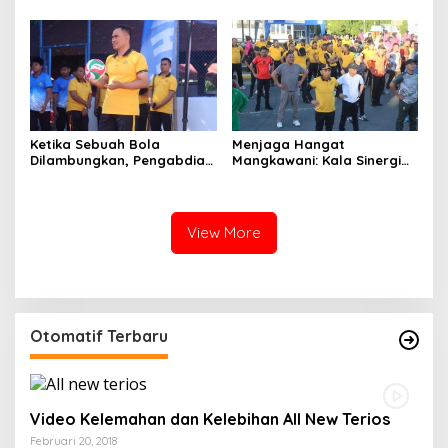
Sehat di Desa Congko
Turnamen Bulutangkis
Kapolres Wajo Cup 2026
Ketika Sebuah Bola
Menjaga Hangat
Dilambungkan, Pengabdian
Mangkawani: Kala Sinergi
Pun Diperbarui
Menatap Delapan Dekade
Bhayangkara
View More
Otomatif Terbaru
Video Kelemahan dan Kelebihan All New Terios
Februari 20, 2018