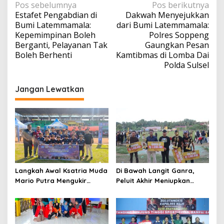
Navigasi
Pos sebelumnya
Pos berikutnya
Estafet Pengabdian di
Dakwah Menyejukkan
pos
Bumi Latemmamala:
dari Bumi Latemmamala:
Kepemimpinan Boleh
Polres Soppeng
Berganti, Pelayanan Tak
Gaungkan Pesan
Boleh Berhenti
Kamtibmas di Lomba Dai
Polda Sulsel
Jangan Lewatkan
Langkah Awal Ksatria Muda
Di Bawah Langit Ganra,
Mario Putra Mengukir
Peluit Akhir Meniupkan
Takdir di Bone
Damai dan Martabat Sepak
Bola