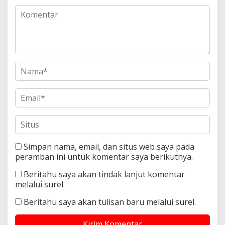
Simpan nama, email, dan situs web saya pada
peramban ini untuk komentar saya berikutnya.
Beritahu saya akan tindak lanjut komentar
melalui surel.
Beritahu saya akan tulisan baru melalui surel.