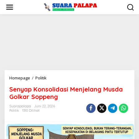
Lewati
ke
konten
Senyap
Homepage
/
Politik
Konsolidasi
Senyap Konsolidasi Menjelang Musda
Menjelang
Golkar Soppeng
Musda
Golkar
Suarapalapa
Juni 22, 2026
Soppeng
Politik
1310 Dilihat