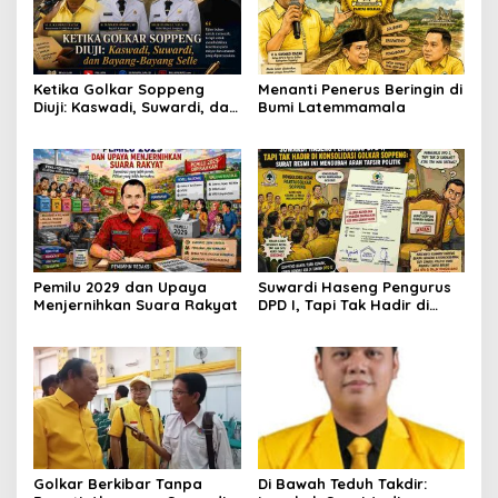
Ketika Golkar Soppeng
Menanti Penerus Beringin di
Diuji: Kaswadi, Suwardi, dan
Bumi Latemmamala
Bayang-Bayang Selle
Pemilu 2029 dan Upaya
Suwardi Haseng Pengurus
Menjernihkan Suara Rakyat
DPD I, Tapi Tak Hadir di
Konsolidasi Golkar
Soppeng: Surat Resmi Ini
Mengubah Arah Tafsir
Politik
Golkar Berkibar Tanpa
Di Bawah Teduh Takdir: