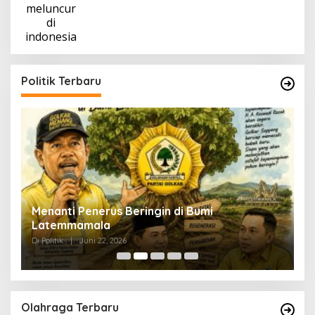
Politik Terbaru
Menanti Penerus Beringin di Bumi
S
Latemmamala
S
Di Politik
|
Juni 22, 2026
Di 
Olahraga Terbaru