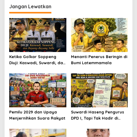
Jangan Lewatkan
Ketika Golkar Soppeng
Menanti Penerus Beringin di
Diuji: Kaswadi, Suwardi, dan
Bumi Latemmamala
Bayang-Bayang Selle
Pemilu 2029 dan Upaya
Suwardi Haseng Pengurus
Menjernihkan Suara Rakyat
DPD I, Tapi Tak Hadir di
Konsolidasi Golkar
Soppeng: Surat Resmi Ini
Mengubah Arah Tafsir