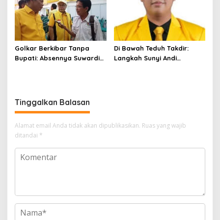
Politik
Golkar Berkibar Tanpa
Di Bawah Teduh Takdir:
Bupati: Absennya Suwardi
Langkah Sunyi Andi
Haseng Jadi Bisik-Bisik di
Muhammad Farid
Tengah Konsolidasi Akbar
Menjemput Amanah Rakyat
Tinggalkan Balasan
Alamat email Anda tidak akan dipublikasikan.
Ruas yang wajib
ditandai
*