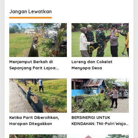
Jangan Lewatkan
Menjemput Berkah di
Loreng dan Cokelat
Sepanjang Parit Lajoa:
Menyapa Desa
Saat Peluh Tentara dan
Rakyat Menyatu dalam
Kibar Gotong Royong
Ketika Parit Dibersihkan,
BERSINERGI UNTUK
Harapan Ditegakkan
KEINDAHAN: TNI-Polri Wajo
‘Turun Tangan’ Bersihkan
Pasar Mini Sengkang di Hari