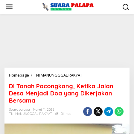
Lewati
ke
konten
Di
Homepage
/
TNI MANUNGGGAL RAKYAT
Tanah
Di Tanah Pacongkang, Ketika Jalan
Pacongkang,
Desa Menjadi Doa yang Dikerjakan
Ketika
Jalan
Bersama
Desa
Suarapalapa
Maret 11, 2026
Menjadi
TNI MANUNGGGAL RAKYAT
681 Dilihat
Doa
yang
Dikerjakan