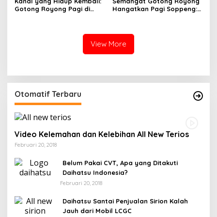
Kanal yang Hidup Kembali:
Semangat Gotong Royong
Gotong Royong Pagi di
Hangatkan Pagi Soppeng:
Kampiri
TNI dan Warga Bahu-
Membahu Bersihkan Nadi
Ekonomi Marioriwawo
View More
Otomatif Terbaru
Video Kelemahan dan Kelebihan All New Terios
Februari 20, 2018
Belum Pakai CVT, Apa yang Ditakuti
Daihatsu Indonesia?
Februari 20, 2018
Daihatsu Santai Penjualan Sirion Kalah
Jauh dari Mobil LCGC