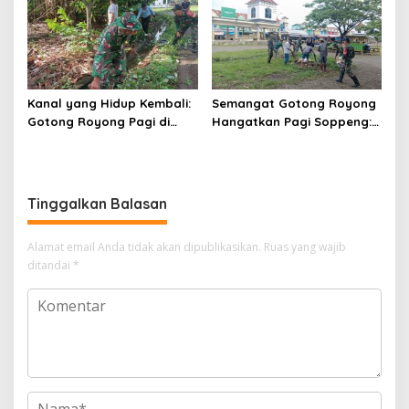
Juang TNI AD
Kanal yang Hidup Kembali:
Semangat Gotong Royong
Gotong Royong Pagi di
Hangatkan Pagi Soppeng:
Kampiri
TNI dan Warga Bahu-
Membahu Bersihkan Nadi
Ekonomi Marioriwawo
Tinggalkan Balasan
Alamat email Anda tidak akan dipublikasikan.
Ruas yang wajib
ditandai
*