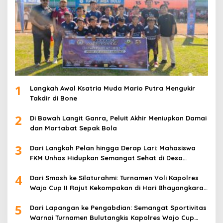
1
Langkah Awal Ksatria Muda Mario Putra Mengukir
Takdir di Bone
2
Di Bawah Langit Ganra, Peluit Akhir Meniupkan Damai
dan Martabat Sepak Bola
3
Dari Langkah Pelan hingga Derap Lari: Mahasiswa
FKM Unhas Hidupkan Semangat Sehat di Desa
Congko
4
Dari Smash ke Silaturahmi: Turnamen Voli Kapolres
Wajo Cup II Rajut Kekompakan di Hari Bhayangkara
ke-80
5
Dari Lapangan ke Pengabdian: Semangat Sportivitas
Warnai Turnamen Bulutangkis Kapolres Wajo Cup