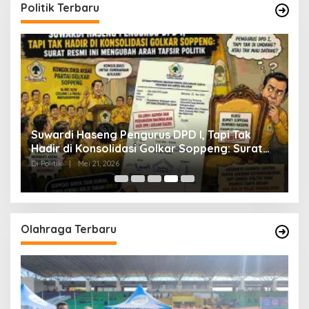
Politik Terbaru
Golkar Berkibar Tanpa Bupati: Absennya
t
Suwardi Haseng Jadi Bisik-Bisik di Tengah
Konsolidasi Akbar
Di Politik
|
Mei 17, 2026
Olahraga Terbaru