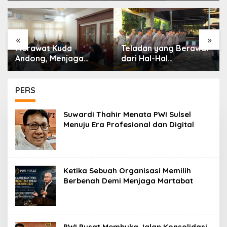
«
»
Teladan yang Berawal
Setetes Darah, Sejuta
dari Hal-Hal
Harapan: Polres
Sederhana
Soppeng Meneguhkan
Pengabdian
Kemanusiaan
PERS
Suwardi Thahir Menata PWI Sulsel
Menuju Era Profesional dan Digital
Ketika Sebuah Organisasi Memilih
Berbenah Demi Menjaga Martabat
PWI Pusat Membuka Jalan Konsolidasi,