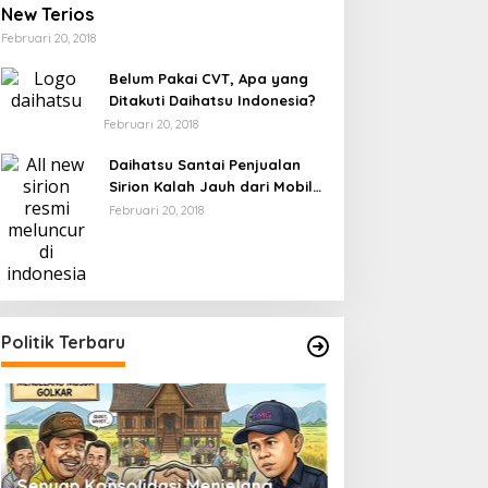
New Terios
Februari 20, 2018
Belum Pakai CVT, Apa yang
Ditakuti Daihatsu Indonesia?
Februari 20, 2018
Daihatsu Santai Penjualan
Sirion Kalah Jauh dari Mobil
LCGC
Februari 20, 2018
Politik Terbaru
Senyap Konsolidasi Menjelang
Pemilu 2029 dan