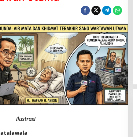
Ilustrasi
Katalawala
Menanti Penerus Beringin di Bumi