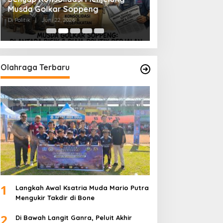
Musda Golkar Soppeng
Menjernihkan Su
Di Politik
|
Juni 22, 2026
Di Politik
|
Juni 2, 2026
Olahraga Terbaru
1
Langkah Awal Ksatria Muda Mario Putra
Mengukir Takdir di Bone
2
Di Bawah Langit Ganra, Peluit Akhir