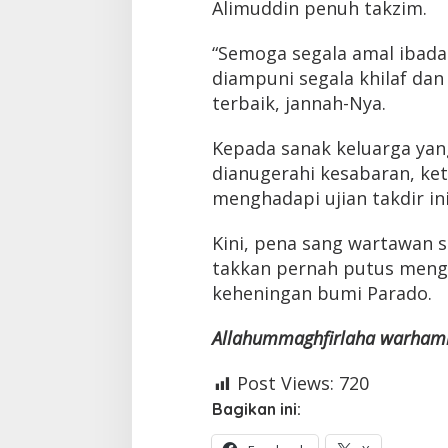
Alimuddin penuh takzim.
“Semoga segala amal ibadah
diampuni segala khilaf dan
terbaik, jannah-Nya.
Kepada sanak keluarga yan
dianugerahi kesabaran, ke
menghadapi ujian takdir in
Kini, pena sang wartawan 
takkan pernah putus mengal
keheningan bumi Parado.
Allahummaghfirlaha warhamha
Post Views:
720
Bagikan ini: