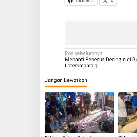
Facebook
X
Navigasi
Pos sebelumnya
Menanti Penerus Beringin di B
pos
Latemmamala
Jangan Lewatkan