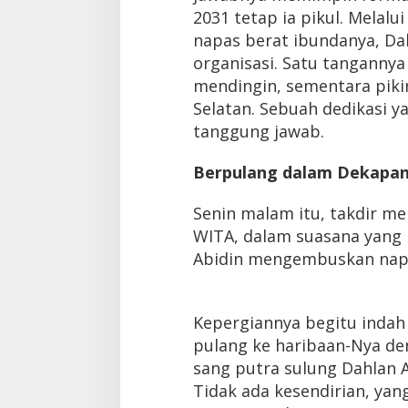
2031 tetap ia pikul. Melalu
napas berat ibundanya, D
organisasi. Satu tanganny
mendingin, sementara piki
Selatan. Sebuah dedikasi 
tanggung jawab.
Berpulang dalam Dekapa
Senin malam itu, takdir m
WITA, dalam suasana yang k
Abidin mengembuskan napa
Kepergiannya begitu indah
pulang ke haribaan-Nya den
sang putra sulung Dahlan A
Tidak ada kesendirian, yan