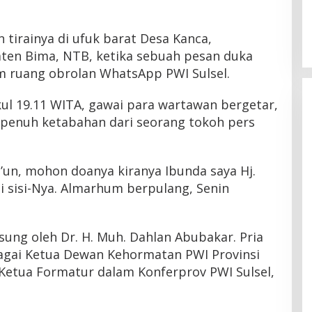
Latemmamala
Di Politik
|
Juni 22, 2026
 tirainya di ufuk barat Desa Kanca,
ten Bima, NTB, ketika sebuah pesan duka
 ruang obrolan WhatsApp PWI Sulsel.
kul 19.11 WITA, gawai para wartawan bergetar,
penuh ketabahan dari seorang tokoh pers
aji’un, mohon doanya kiranya Ibunda saya Hj.
di sisi-Nya. Almarhum berpulang, Senin
gsung oleh Dr. H. Muh. Dahlan Abubakar. Pria
ebagai Ketua Dewan Kehormatan PWI Provinsi
 Ketua Formatur dalam Konferprov PWI Sulsel,