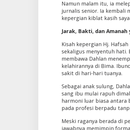
Namun malam itu, ia melep
jurnalis senior. Ia kembal
kepergian kiblat kasih say
Jarak, Bakti, dan Amanah 
Kisah kepergian Hj. Hafsah 
sekaligus menyentuh hati. B
membawa Dahlan menempuh
kelahirannya di Bima. Ibun
sakit di hari-hari tuanya.
Sebagai anak sulung, Dahla
sang ibu mulai rapuh dimak
harmoni luar biasa antara
pada profesi berpadu tanpa
Meski raganya berada di p
jawabnya memimpin format