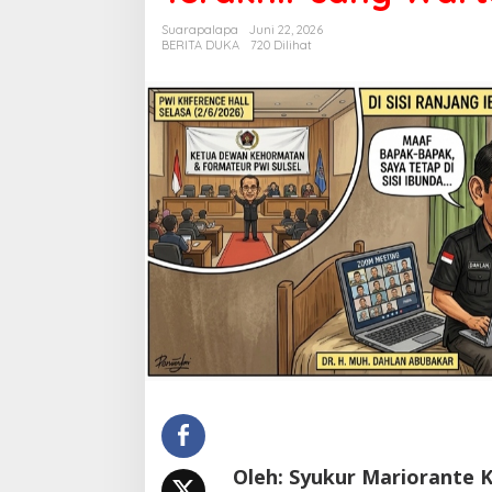
Mata
Suarapalapa
Juni 22, 2026
dan
BERITA DUKA
720 Dilihat
Khidmat
Terakhir
sang
Wartawan
Utama
Oleh: Syukur Mariorante 