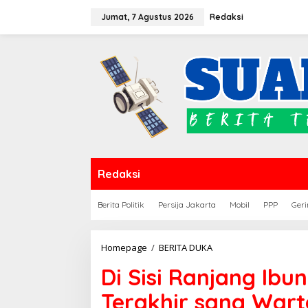
Lewati
Jumat, 7 Agustus 2026
Redaksi
ke
konten
Redaksi
Berita Politik
Persija Jakarta
Mobil
PPP
Geri
Di
Homepage
/
BERITA DUKA
Sisi
Di Sisi Ranjang Ibu
Ranjang
Ibunda:
Terakhir sang War
Air