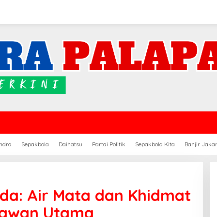
ndra
Sepakbola
Daihatsu
Partai Politik
Sepakbola Kita
Banjir Jaka
nda: Air Mata dan Khidmat
tawan Utama