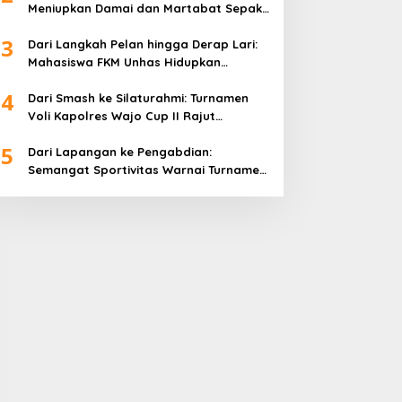
Meniupkan Damai dan Martabat Sepak
Bola
3
Dari Langkah Pelan hingga Derap Lari:
Mahasiswa FKM Unhas Hidupkan
Semangat Sehat di Desa Congko
4
Dari Smash ke Silaturahmi: Turnamen
Voli Kapolres Wajo Cup II Rajut
Kekompakan di Hari Bhayangkara ke-
5
80
Dari Lapangan ke Pengabdian:
Semangat Sportivitas Warnai Turnamen
Bulutangkis Kapolres Wajo Cup 2026