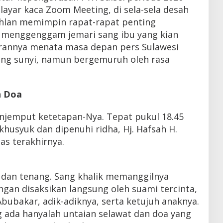
i layar kaca Zoom Meeting, di sela-sela desah
ahlan memimpin rapat-rapat penting
a menggenggam jemari sang ibu yang kian
rannya menata masa depan pers Sulawesi
yang sunyi, namun bergemuruh oleh rasa
n Doa
enjemput ketetapan-Nya. Tepat pukul 18.45
husyuk dan dipenuhi ridha, Hj. Hafsah H.
s terakhirnya.
 dan tenang. Sang khalik memanggilnya
gan disaksikan langsung oleh suami tercinta,
bubakar, adik-adiknya, serta ketujuh anaknya.
g ada hanyalah untaian selawat dan doa yang