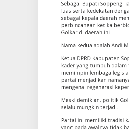
Sebagai Bupati Soppeng, i
luas serta kedekatan denga
sebagai kepala daerah m
perbincangan ketika berb
Golkar di daerah ini.
Nama kedua adalah Andi M
Ketua DPRD Kabupaten Sopp
kader yang tumbuh dalam t
memimpin lembaga legislat
partai menjadikan namany
mengenai regenerasi kepe
Meski demikian, politik Gol
selalu mungkin terjadi.
Partai ini memiliki tradisi 
yang pada awalnya tidak b