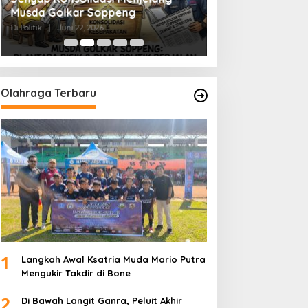
Musda Golkar Soppeng
Menjernihkan Su
Di Politik
|
Juni 22, 2026
Di Politik
|
Juni 2, 2026
Olahraga Terbaru
1
Langkah Awal Ksatria Muda Mario Putra
Mengukir Takdir di Bone
2
Di Bawah Langit Ganra, Peluit Akhir