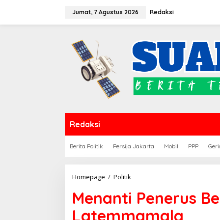
Lewati
Jumat, 7 Agustus 2026
Redaksi
ke
konten
Redaksi
Berita Politik
Persija Jakarta
Mobil
PPP
Geri
Menanti
Homepage
/
Politik
Penerus
Menanti Penerus Be
Beringin
di
Latemmamala
Bumi