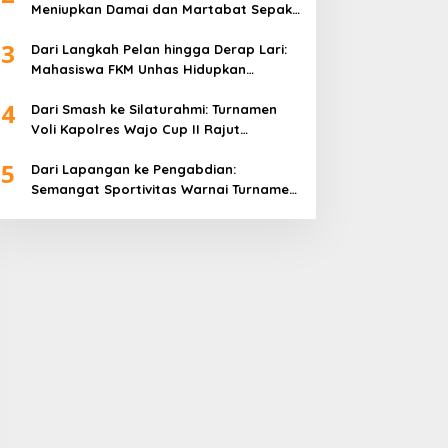
Meniupkan Damai dan Martabat Sepak
Bola
3
Dari Langkah Pelan hingga Derap Lari:
Mahasiswa FKM Unhas Hidupkan
Semangat Sehat di Desa Congko
4
Dari Smash ke Silaturahmi: Turnamen
Voli Kapolres Wajo Cup II Rajut
Kekompakan di Hari Bhayangkara ke-
5
80
Dari Lapangan ke Pengabdian:
Semangat Sportivitas Warnai Turnamen
Bulutangkis Kapolres Wajo Cup 2026