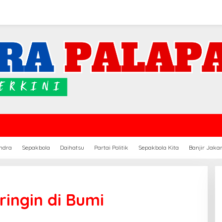
ndra
Sepakbola
Daihatsu
Partai Politik
Sepakbola Kita
Banjir Jaka
ringin di Bumi