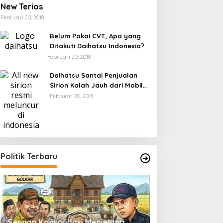
New Terios
Februari 20, 2018
Belum Pakai CVT, Apa yang
Ditakuti Daihatsu Indonesia?
Februari 20, 2018
Daihatsu Santai Penjualan
Sirion Kalah Jauh dari Mobil
LCGC
Februari 20, 2018
Politik Terbaru
Senyap Konsolidasi Menjelang
Pemilu 2029 dan