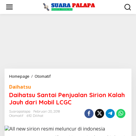
Lewati
ke
konten
Daihatsu
Homepage
/
Otomatif
Santai
Daihatsu
Penjualan
Daihatsu Santai Penjualan Sirion Kalah
Sirion
Kalah
Jauh dari Mobil LCGC
Jauh
Suarapalapa
Februari 20, 2018
dari
Otomatif
692 Dilihat
Mobil
LCGC