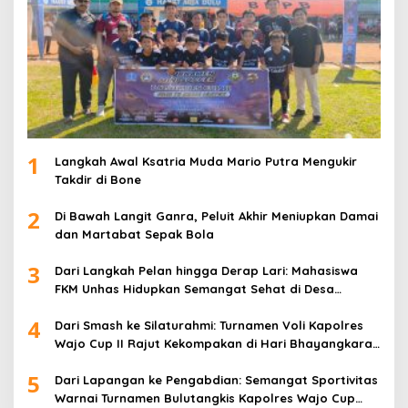
1
Langkah Awal Ksatria Muda Mario Putra Mengukir
Takdir di Bone
2
Di Bawah Langit Ganra, Peluit Akhir Meniupkan Damai
dan Martabat Sepak Bola
3
Dari Langkah Pelan hingga Derap Lari: Mahasiswa
FKM Unhas Hidupkan Semangat Sehat di Desa
Congko
4
Dari Smash ke Silaturahmi: Turnamen Voli Kapolres
Wajo Cup II Rajut Kekompakan di Hari Bhayangkara
ke-80
5
Dari Lapangan ke Pengabdian: Semangat Sportivitas
Warnai Turnamen Bulutangkis Kapolres Wajo Cup