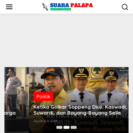
Lewati
ke
konten
Politik
Ketika Golkar Soppeng Diuji: Kaswadi,
Suwardi, dan Bayang-Bayang Selle
Agustus 9, 2026