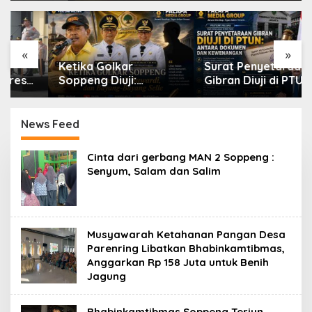
«
»
Ketika Golkar
Surat Penyetaraan
Soppeng Diuji:
Gibran Diuji di PTUN:
Kaswadi, Suwardi, dan
Antara Dokumen dan
Bayang-Bayang Selle
Kewenangan
News Feed
suarapalapa
Cinta dari gerbang MAN 2 Soppeng :
Senyum, Salam dan Salim
Musyawarah Ketahanan Pangan Desa
Parenring Libatkan Bhabinkamtibmas,
Anggarkan Rp 158 Juta untuk Benih
Jagung
Bhabinkamtibmas Soppeng Terjun