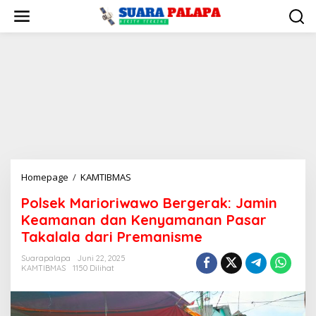
Lewati
ke
konten
Polsek
Homepage
/
KAMTIBMAS
Marioriwawo
Polsek Marioriwawo Bergerak: Jamin
Bergerak:
Keamanan dan Kenyamanan Pasar
Jamin
Keamanan
Takalala dari Premanisme
dan
Suarapalapa
Juni 22, 2025
Kenyamanan
KAMTIBMAS
1150 Dilihat
Pasar
Takalala
dari