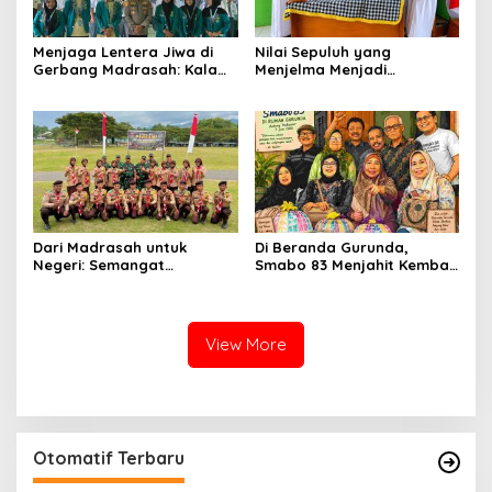
Menjaga Lentera Jiwa di
Nilai Sepuluh yang
Gerbang Madrasah: Kala
Menjelma Menjadi
Seragam Cokelat Menuntun
Pengabdian
Generasi Robbani di
Belawa
Dari Madrasah untuk
Di Beranda Gurunda,
Negeri: Semangat
Smabo 83 Menjahit Kembali
Patriotisme Siswa MAN 2
Kenangan 43 Tahun yang
Soppeng di KKRI
Tak Pernah Usang
View More
Otomatif Terbaru