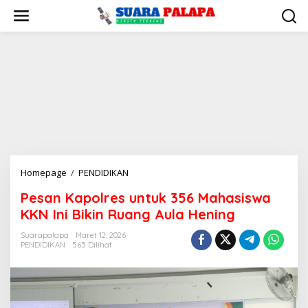
Lewati
ke
konten
Pesan
Homepage
/
PENDIDIKAN
Kapolres
Pesan Kapolres untuk 356 Mahasiswa
untuk
KKN Ini Bikin Ruang Aula Hening
356
Mahasiswa
Suarapalapa
Maret 12, 2026
KKN
PENDIDIKAN
565 Dilihat
Ini
Bikin
Ruang
Aula