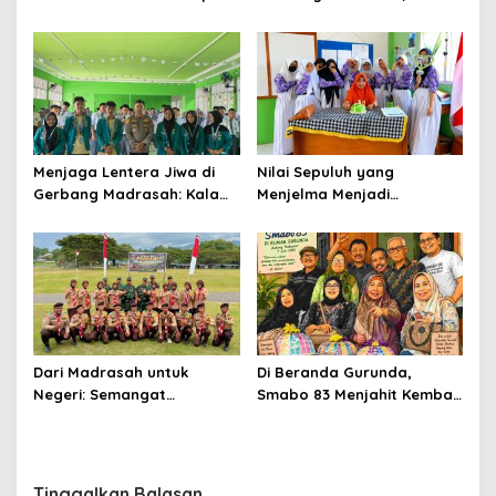
Karakter Murid MTs Yasrib
Marioriawa Menguatkan
Langkah Generasi
Berkarakter
Menjaga Lentera Jiwa di
Nilai Sepuluh yang
Gerbang Madrasah: Kala
Menjelma Menjadi
Seragam Cokelat Menuntun
Pengabdian
Generasi Robbani di
Belawa
Dari Madrasah untuk
Di Beranda Gurunda,
Negeri: Semangat
Smabo 83 Menjahit Kembali
Patriotisme Siswa MAN 2
Kenangan 43 Tahun yang
Soppeng di KKRI
Tak Pernah Usang
Tinggalkan Balasan