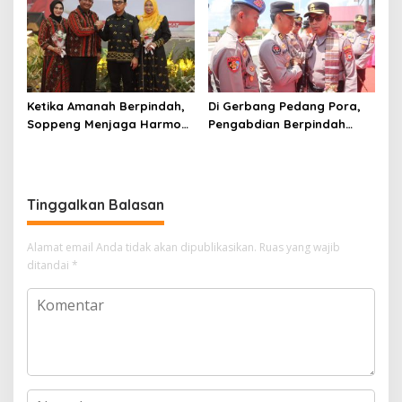
Ketika Amanah Berpindah,
Di Gerbang Pedang Pora,
Soppeng Menjaga Harmoni
Pengabdian Berpindah
Pengabdian
Menjadi Amanah
Tinggalkan Balasan
Alamat email Anda tidak akan dipublikasikan.
Ruas yang wajib
ditandai
*