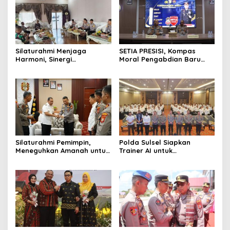
Silaturahmi Menjaga
SETIA PRESISI, Kompas
Harmoni, Sinergi
Moral Pengabdian Baru
Meneguhkan Amanah di
Polres Soppeng
Soppeng
Silaturahmi Pemimpin,
Polda Sulsel Siapkan
Meneguhkan Amanah untuk
Trainer AI untuk
Wajo
Mencerdaskan Generasi
Digital