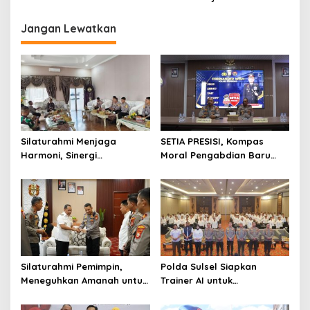
Jangan Lewatkan
Silaturahmi Menjaga
SETIA PRESISI, Kompas
Harmoni, Sinergi
Moral Pengabdian Baru
Meneguhkan Amanah di
Polres Soppeng
Soppeng
Silaturahmi Pemimpin,
Polda Sulsel Siapkan
Meneguhkan Amanah untuk
Trainer AI untuk
Wajo
Mencerdaskan Generasi
Digital