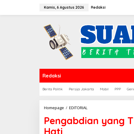
Lewati
Kamis, 6 Agustus 2026
Redaksi
ke
konten
Redaksi
Berita Politik
Persija Jakarta
Mobil
PPP
Geri
Pengabdian
Homepage
/
EDITORIAL
yang
Pengabdian yang T
Tidak
Boleh
Hati
Kehilangan