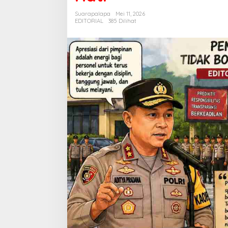
Hati
Suarapalapa
Mei 11, 2026
EDITORIAL
385 Dilihat
Menanti Penerus B