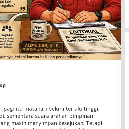
Musda Golkar Soppeng
Di Politik
|
Juni 22, 2026
up
 pagi itu matahari belum terlalu tinggi.
api, sementara suara arahan pimpinan
yang masih menyimpan kesejukan. Tetapi