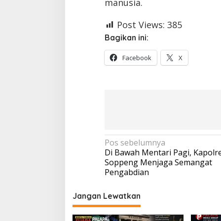
manusia.
Post Views:
385
Bagikan ini:
Facebook
X
Navigasi
Pos sebelumnya
Di Bawah Mentari Pagi, Kapolr
pos
Soppeng Menjaga Semangat
Pengabdian
Jangan Lewatkan