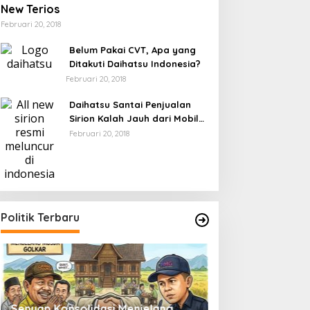
New Terios
Februari 20, 2018
Belum Pakai CVT, Apa yang
Ditakuti Daihatsu Indonesia?
Februari 20, 2018
Daihatsu Santai Penjualan
Sirion Kalah Jauh dari Mobil
LCGC
Februari 20, 2018
Politik Terbaru
Pemilu 2029 dan Upaya
Suwardi Haseng 