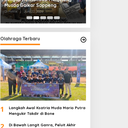
Menjernihkan Suara Rakyat
Tapi Tak Hadir di
Golkar Soppeng: 
Di Politik
|
Juni 2, 2026
Di Politik
|
Mei 21, 2026
Mengubah Arah Ta
Olahraga Terbaru
1
Langkah Awal Ksatria Muda Mario Putra
Mengukir Takdir di Bone
2
Di Bawah Langit Ganra, Peluit Akhir