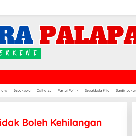
ndra
Sepakbola
Daihatsu
Partai Politik
Sepakbola Kita
Banjir Jaka
idak Boleh Kehilangan