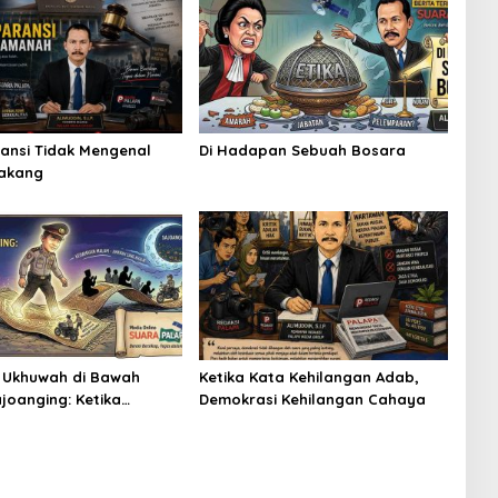
ansi Tidak Mengenal
Di Hadapan Sebuah Bosara
lakang
 Ukhuwah di Bawah
Ketika Kata Kehilangan Adab,
ajoanging: Ketika
Demokrasi Kehilangan Cahaya
Polisi Menjadi Sajadah
an Malam