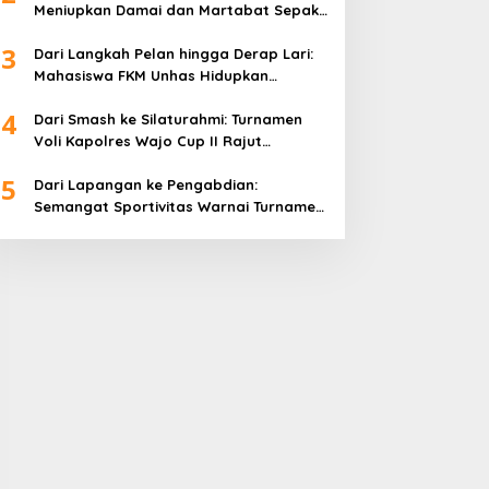
Meniupkan Damai dan Martabat Sepak
Bola
3
Dari Langkah Pelan hingga Derap Lari:
Mahasiswa FKM Unhas Hidupkan
Semangat Sehat di Desa Congko
4
Dari Smash ke Silaturahmi: Turnamen
Voli Kapolres Wajo Cup II Rajut
Kekompakan di Hari Bhayangkara ke-
5
80
Dari Lapangan ke Pengabdian:
Semangat Sportivitas Warnai Turnamen
Bulutangkis Kapolres Wajo Cup 2026