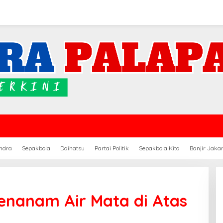
ndra
Sepakbola
Daihatsu
Partai Politik
Sepakbola Kita
Banjir Jaka
enanam Air Mata di Atas