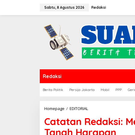
Lewati
Sabtu, 8 Agustus 2026
Redaksi
ke
konten
Redaksi
Berita Politik
Persija Jakarta
Mobil
PPP
Geri
Catatan
Homepage
/
EDITORIAL
Redaksi:
Catatan Redaksi: M
Menanam
Air
Tanah Harapan
Mata