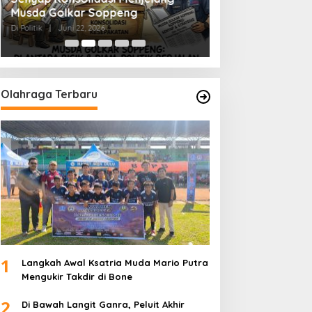
Musda Golkar Soppeng
Menjernihkan Su
Di Politik
|
Juni 22, 2026
Di Politik
|
Juni 2, 2026
Olahraga Terbaru
1
Langkah Awal Ksatria Muda Mario Putra
Mengukir Takdir di Bone
2
Di Bawah Langit Ganra, Peluit Akhir