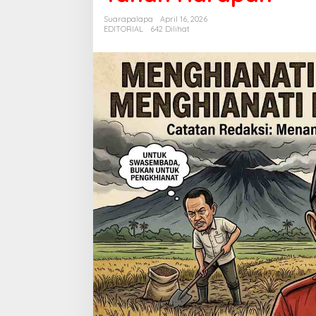
di
Suarapalapa
April 16, 2026
Atas
EDITORIAL
642 Dilihat
Tanah
Harapan