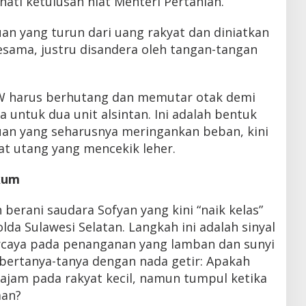
ati ketulusan niat Menteri Pertanian.
n yang turun dari uang rakyat dan diniatkan
ama, justru disandera oleh tangan-tangan
 IW harus berhutang dan memutar otak demi
untuk dua unit alsintan. Ini adalah bentuk
an yang seharusnya meringankan beban, kini
at utang yang mencekik leher.
kum
berani saudara Sofyan yang kini “naik kelas”
da Sulawesi Selatan. Langkah ini adalah sinyal
ercaya pada penanganan yang lamban dan sunyi
ni bertanya-tanya dengan nada getir: Apakah
tajam pada rakyat kecil, namun tumpul ketika
aan?