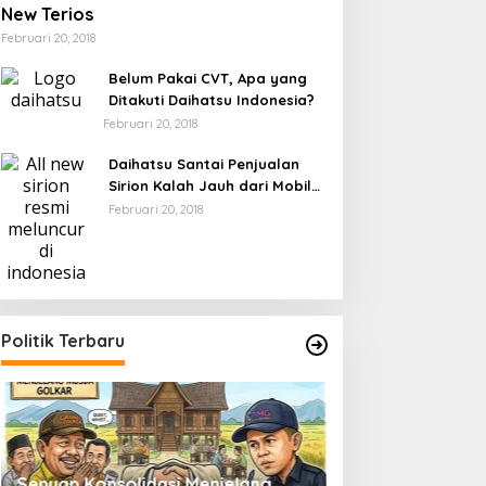
New Terios
Februari 20, 2018
Belum Pakai CVT, Apa yang
Ditakuti Daihatsu Indonesia?
Februari 20, 2018
Daihatsu Santai Penjualan
Sirion Kalah Jauh dari Mobil
LCGC
Februari 20, 2018
Politik Terbaru
Senyap Konsolidasi Menjelang
Pemilu 2029 dan