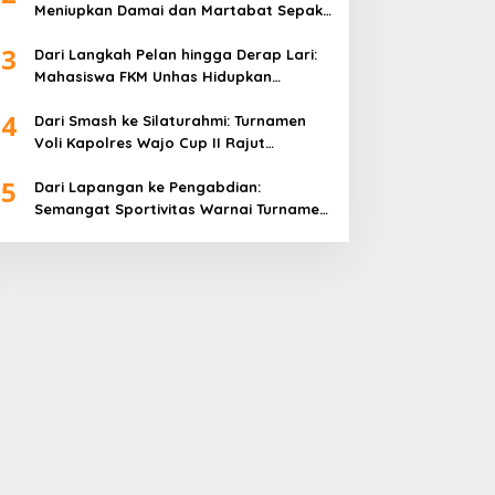
Meniupkan Damai dan Martabat Sepak
Bola
3
Dari Langkah Pelan hingga Derap Lari:
Mahasiswa FKM Unhas Hidupkan
Semangat Sehat di Desa Congko
4
Dari Smash ke Silaturahmi: Turnamen
Voli Kapolres Wajo Cup II Rajut
Kekompakan di Hari Bhayangkara ke-
5
80
Dari Lapangan ke Pengabdian:
Semangat Sportivitas Warnai Turnamen
Bulutangkis Kapolres Wajo Cup 2026