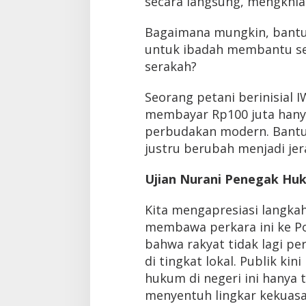
secara langsung, mengkhian
Bagaimana mungkin, bantua
untuk ibadah membantu ses
serakah?
Seorang petani berinisial
membayar Rp100 juta hanya 
perbudakan modern. Bantu
justru berubah menjadi jer
Ujian Nurani Penegak Hu
Kita mengapresiasi langkah 
membawa perkara ini ke Pol
bahwa rakyat tidak lagi p
di tingkat lokal. Publik ki
hukum di negeri ini hanya 
menyentuh lingkar kekuas