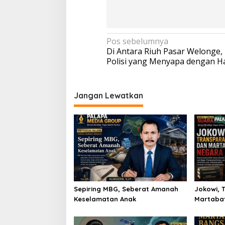
Navigasi
Pos sebelumnya
Di Antara Riuh Pasar Welonge,
pos
Polisi yang Menyapa dengan Ha
Jangan Lewatkan
Sepiring MBG, Seberat Amanah
Jokowi, 
Keselamatan Anak
Martaba