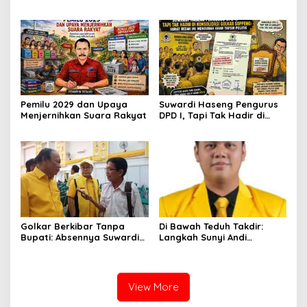
Soppeng
Pemilu 2029 dan Upaya
Suwardi Haseng Pengurus
Menjernihkan Suara Rakyat
DPD I, Tapi Tak Hadir di
Konsolidasi Golkar
Soppeng: Surat Resmi Ini
Mengubah Arah Tafsir
Politik
Golkar Berkibar Tanpa
Di Bawah Teduh Takdir:
Bupati: Absennya Suwardi
Langkah Sunyi Andi
Haseng Jadi Bisik-Bisik di
Muhammad Farid
Tengah Konsolidasi Akbar
Menjemput Amanah Rakyat
View More