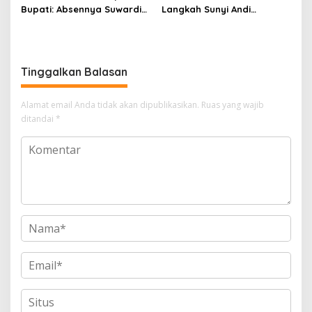
Bupati: Absennya Suwardi
Langkah Sunyi Andi
Haseng Jadi Bisik-Bisik di
Muhammad Farid
Tengah Konsolidasi Akbar
Menjemput Amanah Rakyat
Tinggalkan Balasan
Alamat email Anda tidak akan dipublikasikan.
Ruas yang wajib
ditandai
*