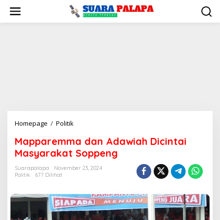
Lewati
ke
konten
Mapparemma
Homepage
/
Politik
dan
Mapparemma dan Adawiah Dicintai
Adawiah
Masyarakat Soppeng
Dicintai
Masyarakat
Suarapalapa
November 23, 2024
Soppeng
Politik
677 Dilihat