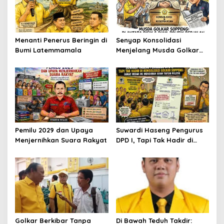
Menanti Penerus Beringin di
Senyap Konsolidasi
Bumi Latemmamala
Menjelang Musda Golkar
Soppeng
Pemilu 2029 dan Upaya
Suwardi Haseng Pengurus
Menjernihkan Suara Rakyat
DPD I, Tapi Tak Hadir di
Konsolidasi Golkar
Soppeng: Surat Resmi Ini
Mengubah Arah Tafsir
Politik
Golkar Berkibar Tanpa
Di Bawah Teduh Takdir: