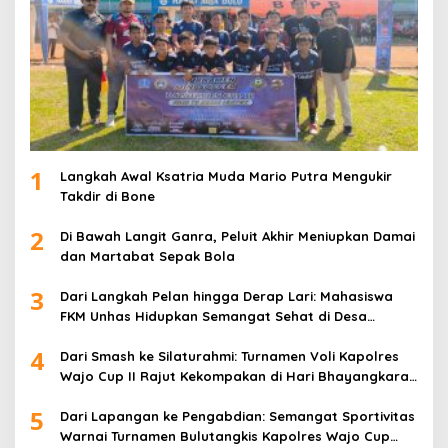
1
Langkah Awal Ksatria Muda Mario Putra Mengukir
Takdir di Bone
2
Di Bawah Langit Ganra, Peluit Akhir Meniupkan Damai
dan Martabat Sepak Bola
3
Dari Langkah Pelan hingga Derap Lari: Mahasiswa
FKM Unhas Hidupkan Semangat Sehat di Desa
Congko
4
Dari Smash ke Silaturahmi: Turnamen Voli Kapolres
Wajo Cup II Rajut Kekompakan di Hari Bhayangkara
ke-80
5
Dari Lapangan ke Pengabdian: Semangat Sportivitas
Warnai Turnamen Bulutangkis Kapolres Wajo Cup