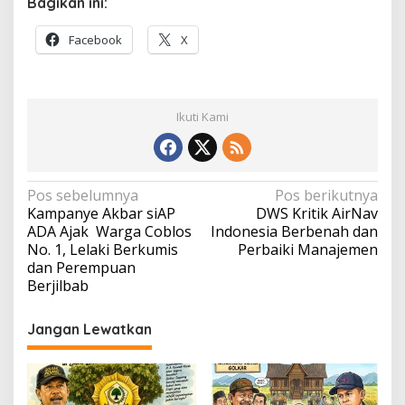
Bagikan ini:
Facebook
X
Ikuti Kami
Navigasi
Pos sebelumnya
Pos berikutnya
Kampanye Akbar siAP
DWS Kritik AirNav
pos
ADA Ajak Warga Coblos
Indonesia Berbenah dan
No. 1, Lelaki Berkumis
Perbaiki Manajemen
dan Perempuan
Berjilbab
Jangan Lewatkan