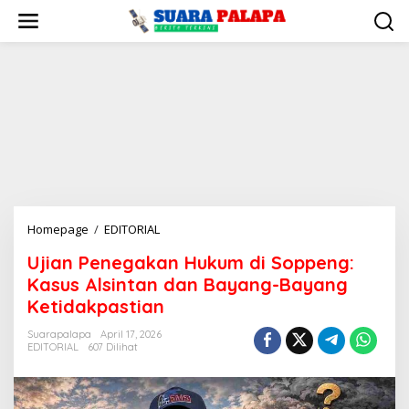
Lewati
ke
konten
Ujian
Homepage
/
EDITORIAL
Penegakan
Ujian Penegakan Hukum di Soppeng:
Hukum
Kasus Alsintan dan Bayang-Bayang
di
Soppeng:
Ketidakpastian
Kasus
Suarapalapa
April 17, 2026
Alsintan
EDITORIAL
607 Dilihat
dan
Bayang-
Bayang