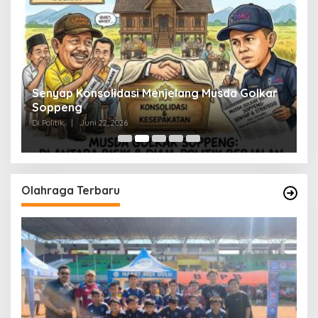
Senyap Konsolidasi Menjelang Musda Golkar
P
Soppeng
R
Di Politik
|
Juni 22, 2026
Di 
Olahraga Terbaru