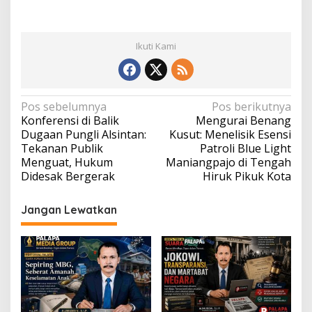
Ikuti Kami
Navigasi
Pos sebelumnya
Pos berikutnya
Konferensi di Balik
Mengurai Benang
pos
Dugaan Pungli Alsintan:
Kusut: Menelisik Esensi
Tekanan Publik
Patroli Blue Light
Menguat, Hukum
Maniangpajo di Tengah
Didesak Bergerak
Hiruk Pikuk Kota
Jangan Lewatkan