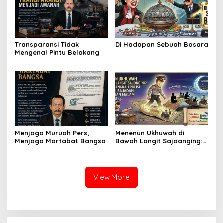
Transparansi Tidak
Di Hadapan Sebuah Bosara
Mengenal Pintu Belakang
Menjaga Muruah Pers,
Menenun Ukhuwah di
Menjaga Martabat Bangsa
Bawah Langit Sajoanging:
Ketika Langkah Polisi
Menjadi Sajadah
Kedamaian Malam
View More