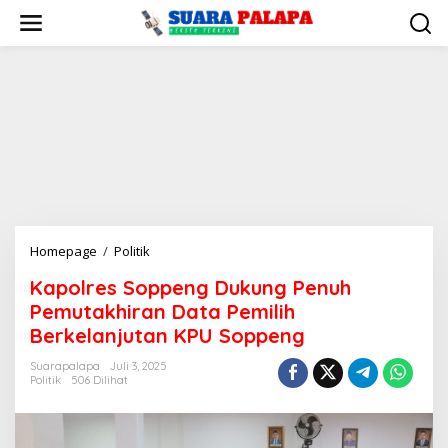
Lewati
ke
konten
Kapolres
Homepage
/
Politik
Soppeng
Kapolres Soppeng Dukung Penuh
Dukung
Pemutakhiran Data Pemilih
Penuh
Pemutakhiran
Berkelanjutan KPU Soppeng
Data
Suarapalapa
Juli 3, 2025
Pemilih
Politik
506 Dilihat
Berkelanjutan
KPU
Soppeng