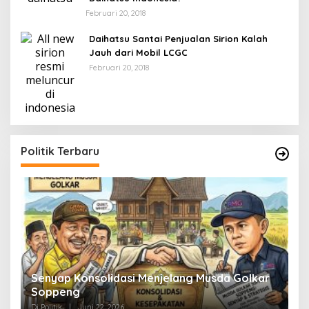
Februari 20, 2018
Daihatsu Santai Penjualan Sirion Kalah
Jauh dari Mobil LCGC
Februari 20, 2018
Politik Terbaru
Senyap Konsolidasi Menjelang Musda Golkar
P
Soppeng
R
Di Politik
|
Juni 22, 2026
Di 