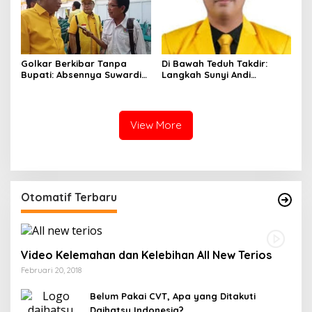
Golkar Berkibar Tanpa
Di Bawah Teduh Takdir:
Bupati: Absennya Suwardi
Langkah Sunyi Andi
Haseng Jadi Bisik-Bisik di
Muhammad Farid
Tengah Konsolidasi Akbar
Menjemput Amanah Rakyat
View More
Otomatif Terbaru
Video Kelemahan dan Kelebihan All New Terios
Februari 20, 2018
Belum Pakai CVT, Apa yang Ditakuti
Daihatsu Indonesia?