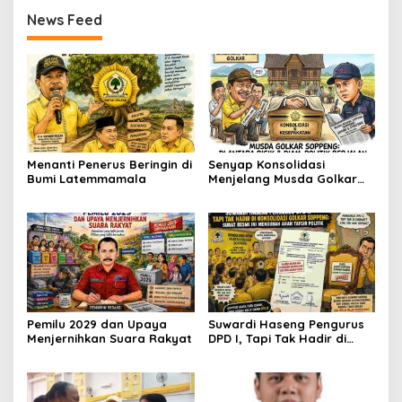
News Feed
Menanti Penerus Beringin di
Senyap Konsolidasi
Bumi Latemmamala
Menjelang Musda Golkar
Soppeng
Pemilu 2029 dan Upaya
Suwardi Haseng Pengurus
Menjernihkan Suara Rakyat
DPD I, Tapi Tak Hadir di
Konsolidasi Golkar
Soppeng: Surat Resmi Ini
Mengubah Arah Tafsir
Politik