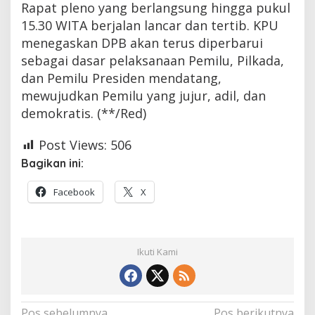
Rapat pleno yang berlangsung hingga pukul
15.30 WITA berjalan lancar dan tertib. KPU
menegaskan DPB akan terus diperbarui
sebagai dasar pelaksanaan Pemilu, Pilkada,
dan Pemilu Presiden mendatang,
mewujudkan Pemilu yang jujur, adil, dan
demokratis. (**/Red)
Post Views:
506
Bagikan ini:
Facebook
X
Ikuti Kami
Navigasi
Pos sebelumnya
Pos berikutnya