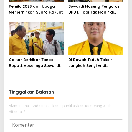
Pemilu 2029 dan Upaya
Suwardi Haseng Pengurus
Menjernihkan Suara Rakyat
DPD I, Tapi Tak Hadir di
Konsolidasi Golkar
Soppeng: Surat Resmi Ini
Mengubah Arah Tafsir
Politik
Golkar Berkibar Tanpa
Di Bawah Teduh Takdir:
Bupati: Absennya Suwardi
Langkah Sunyi Andi
Haseng Jadi Bisik-Bisik di
Muhammad Farid
Tengah Konsolidasi Akbar
Menjemput Amanah Rakyat
Tinggalkan Balasan
Alamat email Anda tidak akan dipublikasikan.
Ruas yang wajib
ditandai
*