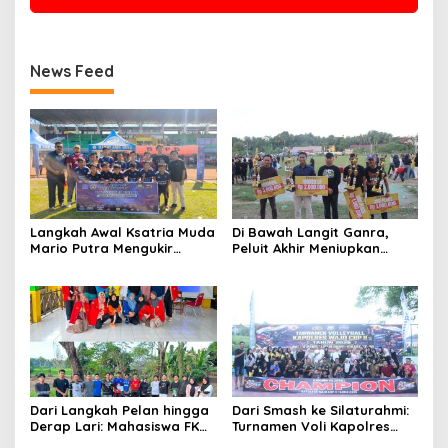
News Feed
Langkah Awal Ksatria Muda
Di Bawah Langit Ganra,
Mario Putra Mengukir
Peluit Akhir Meniupkan
Takdir di Bone
Damai dan Martabat Sepak
Bola
Dari Langkah Pelan hingga
Dari Smash ke Silaturahmi:
Derap Lari: Mahasiswa FKM
Turnamen Voli Kapolres
Unhas Hidupkan Semangat
Wajo Cup II Rajut