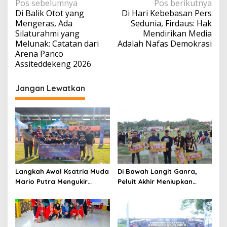
Navigasi
Pos sebelumnya
Pos berikutnya
Di Balik Otot yang
Di Hari Kebebasan Pers
pos
Mengeras, Ada
Sedunia, Firdaus: Hak
Silaturahmi yang
Mendirikan Media
Melunak: Catatan dari
Adalah Nafas Demokrasi
Arena Panco
Assiteddekeng 2026
Jangan Lewatkan
Langkah Awal Ksatria Muda
Di Bawah Langit Ganra,
Mario Putra Mengukir
Peluit Akhir Meniupkan
Takdir di Bone
Damai dan Martabat Sepak
Bola