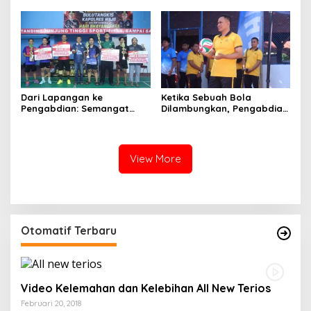
Sehat di Desa Congko
Kekompakan di Hari
Bhayangkara ke-80
Dari Lapangan ke
Ketika Sebuah Bola
Pengabdian: Semangat
Dilambungkan, Pengabdian
Sportivitas Warnai
Pun Diperbarui
Turnamen Bulutangkis
Kapolres Wajo Cup 2026
View More
Otomatif Terbaru
Video Kelemahan dan Kelebihan All New Terios
Februari 20, 2018