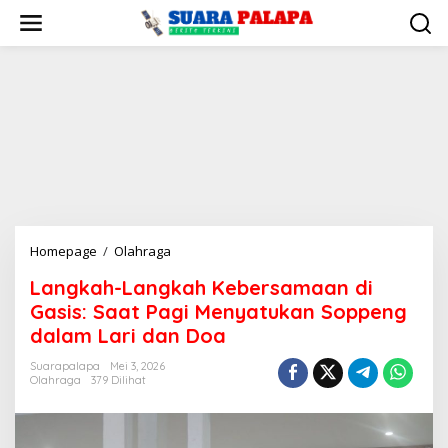
Lewati
ke
konten
Langkah-
Homepage
/
Olahraga
Langkah
Langkah-Langkah Kebersamaan di
Kebersamaan
Gasis: Saat Pagi Menyatukan Soppeng
di
Gasis:
dalam Lari dan Doa
Saat
Suarapalapa
Mei 3, 2026
Pagi
Olahraga
379 Dilihat
Menyatukan
Soppeng
dalam