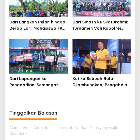
Dari Langkah Pelan hingga
Dari Smash ke Silaturahmi:
Derap Lari: Mahasiswa FKM
Turnamen Voli Kapolres
Unhas Hidupkan Semangat
Wajo Cup II Rajut
Sehat di Desa Congko
Kekompakan di Hari
Bhayangkara ke-80
Dari Lapangan ke
Ketika Sebuah Bola
Pengabdian: Semangat
Dilambungkan, Pengabdian
Sportivitas Warnai
Pun Diperbarui
Turnamen Bulutangkis
Kapolres Wajo Cup 2026
Tinggalkan Balasan
Alamat email Anda tidak akan dipublikasikan.
Ruas yang wajib
ditandai
*