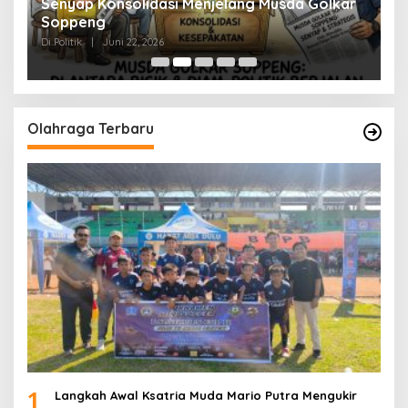
Senyap Konsolidasi Menjelang Musda Golkar
P
Soppeng
R
Di Politik
|
Juni 22, 2026
Di 
Olahraga Terbaru
1
Langkah Awal Ksatria Muda Mario Putra Mengukir