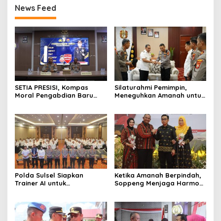
News Feed
SETIA PRESISI, Kompas
Silaturahmi Pemimpin,
Moral Pengabdian Baru
Meneguhkan Amanah untuk
Polres Soppeng
Wajo
Polda Sulsel Siapkan
Ketika Amanah Berpindah,
Trainer AI untuk
Soppeng Menjaga Harmoni
Mencerdaskan Generasi
Pengabdian
Digital