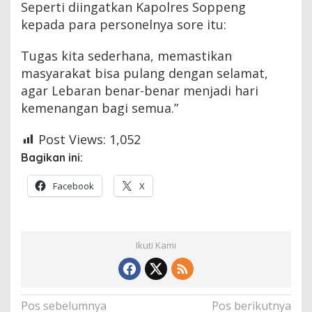
Seperti diingatkan Kapolres Soppeng
kepada para personelnya sore itu:
Tugas kita sederhana, memastikan
masyarakat bisa pulang dengan selamat,
agar Lebaran benar-benar menjadi hari
kemenangan bagi semua.”
Post Views:
1,052
Bagikan ini:
Facebook
X
Ikuti Kami
Navigasi
Pos sebelumnya
Pos berikutnya