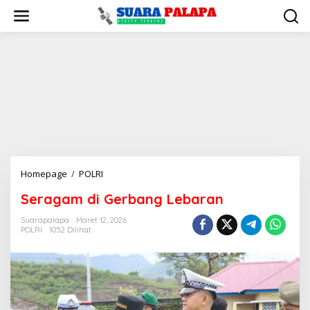
Lewati
ke
konten
Seragam
Homepage
/
POLRI
di
Seragam di Gerbang Lebaran
Gerbang
Lebaran
Suarapalapa
Maret 12, 2026
POLRI
1052 Dilihat