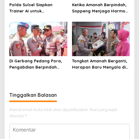
Polda Sulsel Siapkan
Ketika Amanah Berpindah,
Trainer AI untuk
Soppeng Menjaga Harmoni
Mencerdaskan Generasi
Pengabdian
Digital
Di Gerbang Pedang Pora,
Tongkat Amanah Berganti,
Pengabdian Berpindah
Harapan Baru Menyala di
Menjadi Amanah
Polres Soppeng
Tinggalkan Balasan
Alamat email Anda tidak akan dipublikasikan.
Ruas yang wajib
ditandai
*