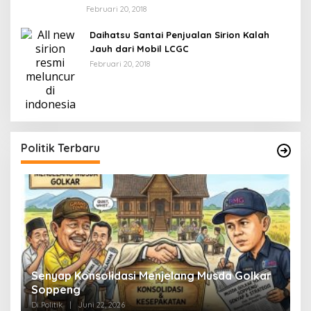
Februari 20, 2018
Daihatsu Santai Penjualan Sirion Kalah
Jauh dari Mobil LCGC
Februari 20, 2018
Politik Terbaru
Senyap Konsolidasi Menjelang Musda Golkar
P
Soppeng
R
Di Politik
|
Juni 22, 2026
Di 