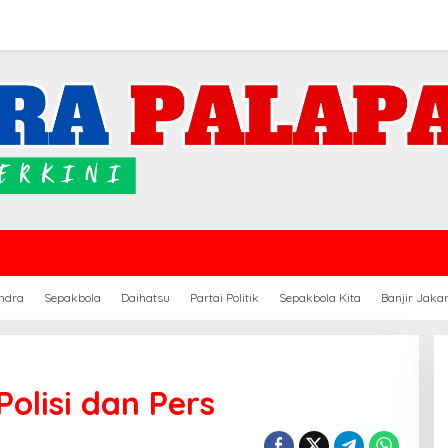
ndra
Sepakbola
Daihatsu
Partai Politik
Sepakbola Kita
Banjir Jaka
lisi dan Pers