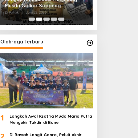
Musda Golkar Soppeng
Menjernihkan Su
Di Politik
|
Juni 22, 2026
Di Politik
|
Juni 2, 2026
Olahraga Terbaru
1
Langkah Awal Ksatria Muda Mario Putra
Mengukir Takdir di Bone
2
Di Bawah Langit Ganra, Peluit Akhir