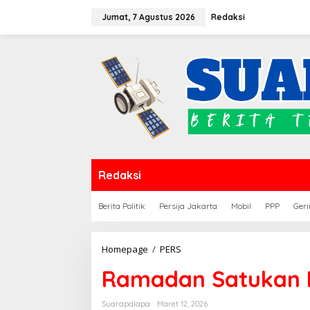
Lewati
Jumat, 7 Agustus 2026
Redaksi
ke
konten
Redaksi
Berita Politik
Persija Jakarta
Mobil
PPP
Geri
Ramadan
Homepage
/
PERS
Satukan
Ramadan Satukan Po
Polisi
dan
Pers
Suarapalapa
Maret 12, 2026