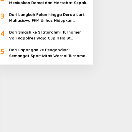
Meniupkan Damai dan Martabat Sepak
Bola
3
Dari Langkah Pelan hingga Derap Lari:
Mahasiswa FKM Unhas Hidupkan
Semangat Sehat di Desa Congko
4
Dari Smash ke Silaturahmi: Turnamen
Voli Kapolres Wajo Cup II Rajut
Kekompakan di Hari Bhayangkara ke-
5
80
Dari Lapangan ke Pengabdian:
Semangat Sportivitas Warnai Turnamen
Bulutangkis Kapolres Wajo Cup 2026