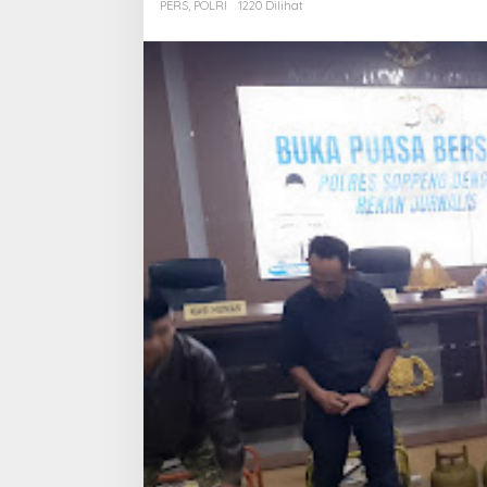
PERS
,
POLRI
1220 Dilihat