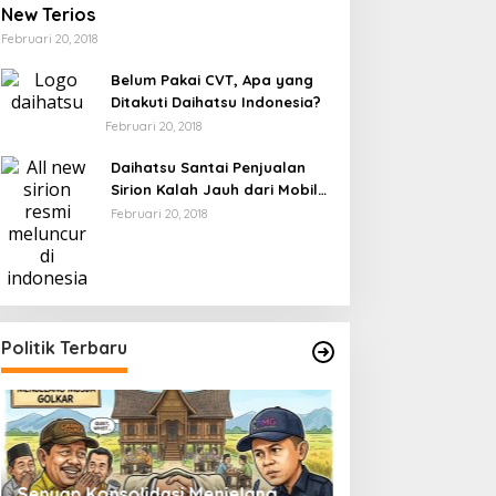
New Terios
Februari 20, 2018
Belum Pakai CVT, Apa yang
Ditakuti Daihatsu Indonesia?
Februari 20, 2018
Daihatsu Santai Penjualan
Sirion Kalah Jauh dari Mobil
LCGC
Februari 20, 2018
Politik Terbaru
Senyap Konsolidasi Menjelang
Pemilu 2029 dan