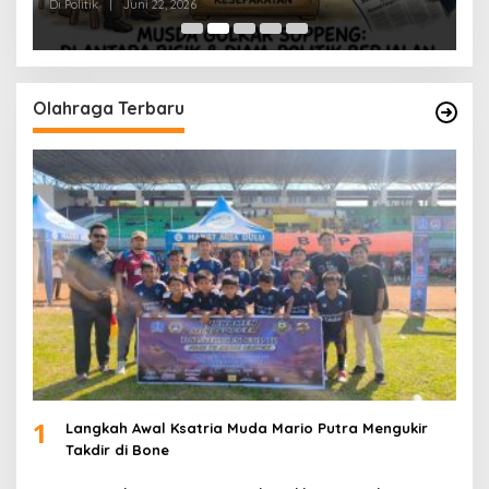
Di Politik
|
Juni 22, 2026
Di 
Olahraga Terbaru
1
Langkah Awal Ksatria Muda Mario Putra Mengukir
Takdir di Bone