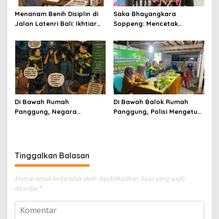
Menanam Benih Disiplin di
Saka Bhayangkara
Jalan Latenri Bali: Ikhtiar
Soppeng: Mencetak
Saka Bhayangkara
Generasi Emas yang Tertib
Menjaga Nyawa
dan Peduli Keselamatan
Jalan
Di Bawah Rumah
Di Bawah Balok Rumah
Panggung, Negara
Panggung, Polisi Mengetuk
Menyala Kecil-Kecil
Kesadaran Warga
Lapajung
Tinggalkan Balasan
Alamat email Anda tidak akan dipublikasikan.
Ruas yang wajib
ditandai
*