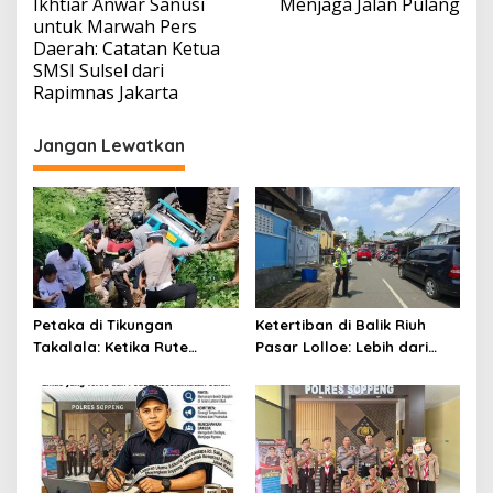
Ikhtiar Anwar Sanusi
Menjaga Jalan Pulang
pos
untuk Marwah Pers
Daerah: Catatan Ketua
SMSI Sulsel dari
Rapimnas Jakarta
Jangan Lewatkan
Petaka di Tikungan
Ketertiban di Balik Riuh
Takalala: Ketika Rute
Pasar Lolloe: Lebih dari
Sekolah Berujung Jerit dan
Sekadar Pengaturan Jalan
Evakuasi