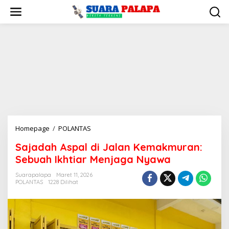
Lewati
ke
konten
Sajadah
Homepage
/
POLANTAS
Aspal
Sajadah Aspal di Jalan Kemakmuran:
di
Sebuah Ikhtiar Menjaga Nyawa
Jalan
Kemakmuran:
Suarapalapa
Maret 11, 2026
Sebuah
POLANTAS
1228 Dilihat
Ikhtiar
Menjaga
Nyawa