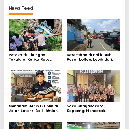
News Feed
Petaka di Tikungan
Ketertiban di Balik Riuh
Takalala: Ketika Rute
Pasar Lolloe: Lebih dari
Sekolah Berujung Jerit dan
Sekadar Pengaturan Jalan
Evakuasi
Menanam Benih Disiplin di
Saka Bhayangkara
Jalan Latenri Bali: Ikhtiar
Soppeng: Mencetak
Saka Bhayangkara
Generasi Emas yang Tertib
Menjaga Nyawa
dan Peduli Keselamatan
Jalan