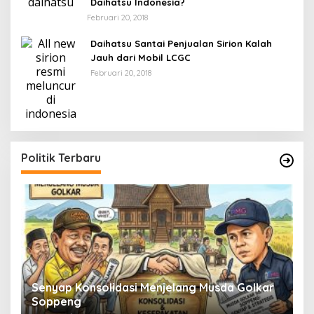
Daihatsu Indonesia?
Februari 20, 2018
Daihatsu Santai Penjualan Sirion Kalah
Jauh dari Mobil LCGC
Februari 20, 2018
Politik Terbaru
Senyap Konsolidasi Menjelang Musda Golkar
P
Soppeng
R