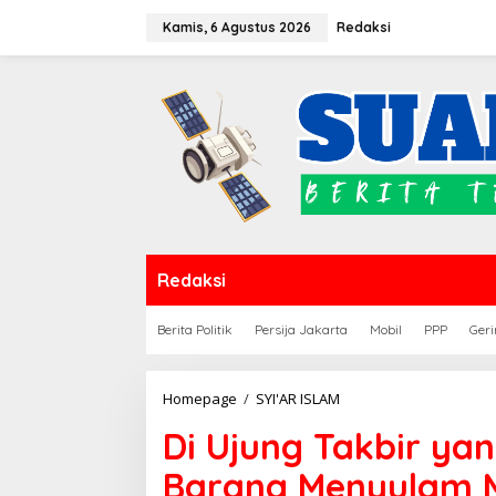
Lewati
Kamis, 6 Agustus 2026
Redaksi
ke
konten
Redaksi
Berita Politik
Persija Jakarta
Mobil
PPP
Geri
Di
Homepage
/
SYI'AR ISLAM
Ujung
Di Ujung Takbir ya
Takbir
yang
Barang Menyulam M
Menggema,