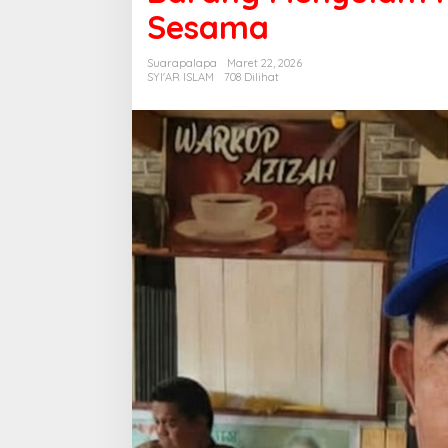
Petta
Sesama
Barang
Menyulam
Suarapalapa
Maret 22, 2026
Maaf
SYI'AR ISLAM
708 Dilihat
dari
Madining
untuk
Sesama