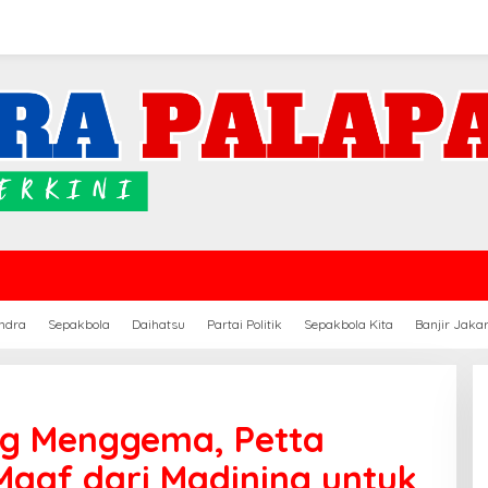
ndra
Sepakbola
Daihatsu
Partai Politik
Sepakbola Kita
Banjir Jaka
ng Menggema, Petta
aaf dari Madining untuk