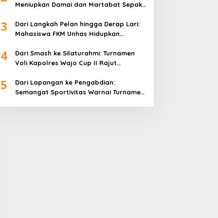
Meniupkan Damai dan Martabat Sepak
Bola
3
Dari Langkah Pelan hingga Derap Lari:
Mahasiswa FKM Unhas Hidupkan
Semangat Sehat di Desa Congko
4
Dari Smash ke Silaturahmi: Turnamen
Voli Kapolres Wajo Cup II Rajut
Kekompakan di Hari Bhayangkara ke-
5
80
Dari Lapangan ke Pengabdian:
Semangat Sportivitas Warnai Turnamen
Bulutangkis Kapolres Wajo Cup 2026