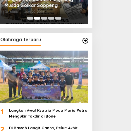
Musda Golkar Soppeng
Menjernihkan Su
Di Politik
|
Juni 22, 2026
Di Politik
|
Juni 2, 2026
Olahraga Terbaru
1
Langkah Awal Ksatria Muda Mario Putra
Mengukir Takdir di Bone
2
Di Bawah Langit Ganra, Peluit Akhir