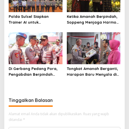
Polda Sulsel Siapkan
Ketika Amanah Berpindah,
Trainer AI untuk
Soppeng Menjaga Harmoni
Mencerdaskan Generasi
Pengabdian
Digital
Di Gerbang Pedang Pora,
Tongkat Amanah Berganti,
Pengabdian Berpindah
Harapan Baru Menyala di
Menjadi Amanah
Polres Soppeng
Tinggalkan Balasan
Alamat email Anda tidak akan dipublikasikan.
Ruas yang wajib
ditandai
*