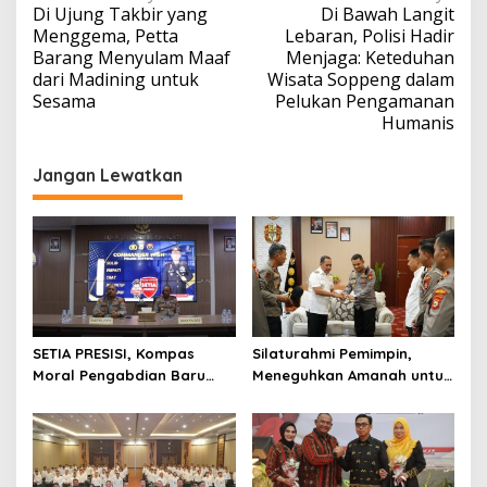
Di Ujung Takbir yang
Di Bawah Langit
pos
Menggema, Petta
Lebaran, Polisi Hadir
Barang Menyulam Maaf
Menjaga: Keteduhan
dari Madining untuk
Wisata Soppeng dalam
Sesama
Pelukan Pengamanan
Humanis
Jangan Lewatkan
SETIA PRESISI, Kompas
Silaturahmi Pemimpin,
Moral Pengabdian Baru
Meneguhkan Amanah untuk
Polres Soppeng
Wajo