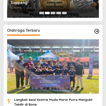
Soppeng
R
Di Politik
|
Juni 22, 2026
Di 
Olahraga Terbaru
1
Langkah Awal Ksatria Muda Mario Putra Mengukir
Takdir di Bone