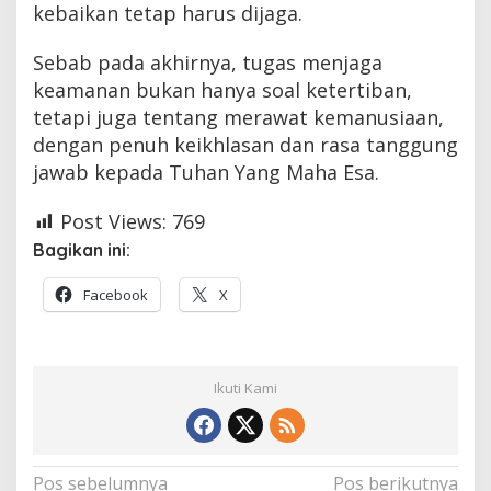
kebaikan tetap harus dijaga.
Sebab pada akhirnya, tugas menjaga
keamanan bukan hanya soal ketertiban,
tetapi juga tentang merawat kemanusiaan,
dengan penuh keikhlasan dan rasa tanggung
jawab kepada Tuhan Yang Maha Esa.
Post Views:
769
Bagikan ini:
Facebook
X
Ikuti Kami
Navigasi
Pos sebelumnya
Pos berikutnya