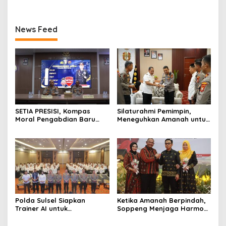
News Feed
SETIA PRESISI, Kompas
Silaturahmi Pemimpin,
Moral Pengabdian Baru
Meneguhkan Amanah untuk
Polres Soppeng
Wajo
Polda Sulsel Siapkan
Ketika Amanah Berpindah,
Trainer AI untuk
Soppeng Menjaga Harmoni
Mencerdaskan Generasi
Pengabdian
Digital