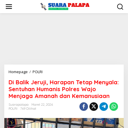
Lewati
ke
konten
Di
Homepage
/
POLRI
Balik
Di Balik Jeruji, Harapan Tetap Menyala:
Jeruji,
Sentuhan Humanis Polres Wajo
Harapan
Tetap
Menjaga Amanah dan Kemanusiaan
Menyala:
Suarapalapa
Maret 22, 2026
Sentuhan
POLRI
769 Dilihat
Humanis
Polres
Wajo