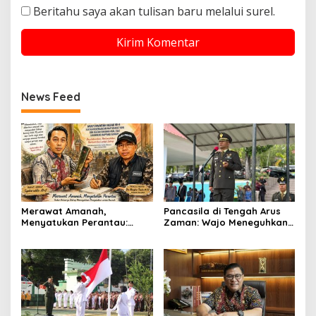
Beritahu saya akan tulisan baru melalui surel.
News Feed
Merawat Amanah,
Pancasila di Tengah Arus
Menyatukan Perantau:
Zaman: Wajo Meneguhkan
Ikatan Keluarga Sidrap
Komitmen Persatuan
Meneguhkan Pengabdian
Bangsa
untuk Daerah