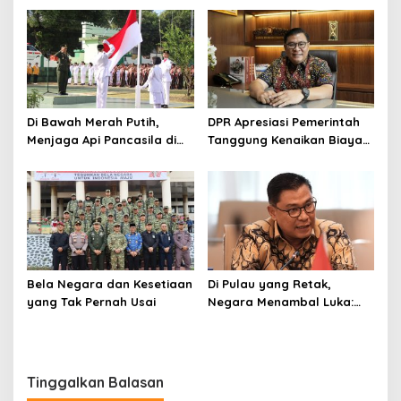
Meneguhkan Pengabdian
Bangsa
untuk Daerah
Di Bawah Merah Putih,
DPR Apresiasi Pemerintah
Menjaga Api Pancasila di
Tanggung Kenaikan Biaya
Bumi Latemmamala
Tiket Haji 2026
Bela Negara dan Kesetiaan
Di Pulau yang Retak,
yang Tak Pernah Usai
Negara Menambal Luka:
Catatan Panjang dari
Kembali Hidupnya
Sumatera
Tinggalkan Balasan