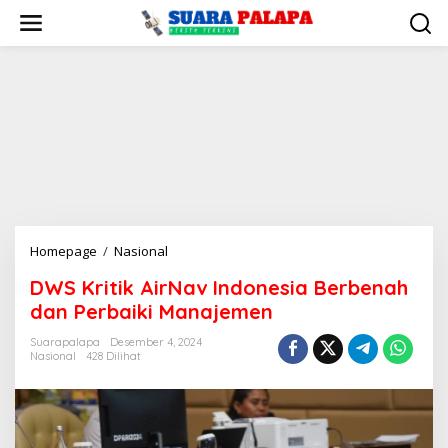
Lewati
ke
konten
DWS
Homepage
/
Nasional
Kritik
DWS Kritik AirNav Indonesia Berbenah
AirNav
dan Perbaiki Manajemen
Indonesia
Berbenah
Suarapalapa
Desember 4, 2024
dan
Nasional
428 Dilihat
Perbaiki
Manajemen