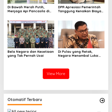
Di Bawah Merah Putih,
DPR Apresiasi Pemerintah
Menjaga Api Pancasila di
Tanggung Kenaikan Biaya
Bumi Latemmamala
Tiket Haji 2026
Bela Negara dan Kesetiaan
Di Pulau yang Retak,
yang Tak Pernah Usai
Negara Menambal Luka:
Catatan Panjang dari
Kembali Hidupnya
Sumatera
View More
Otomatif Terbaru