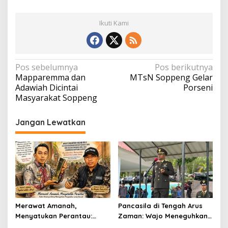
Ikuti Kami
Navigasi
Pos sebelumnya
Pos berikutnya
Mapparemma dan
MTsN Soppeng Gelar
pos
Adawiah Dicintai
Porseni
Masyarakat Soppeng
Jangan Lewatkan
Merawat Amanah,
Pancasila di Tengah Arus
Menyatukan Perantau:
Zaman: Wajo Meneguhkan
Ikatan Keluarga Sidrap
Komitmen Persatuan