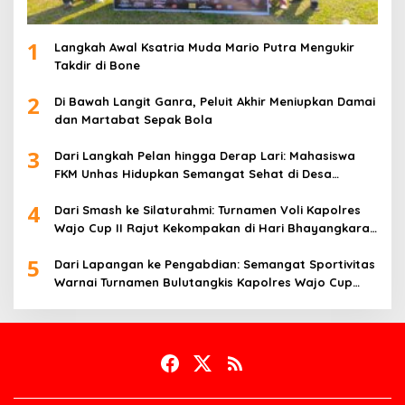
1
Langkah Awal Ksatria Muda Mario Putra Mengukir
Takdir di Bone
2
Di Bawah Langit Ganra, Peluit Akhir Meniupkan Damai
dan Martabat Sepak Bola
3
Dari Langkah Pelan hingga Derap Lari: Mahasiswa
FKM Unhas Hidupkan Semangat Sehat di Desa
Congko
4
Dari Smash ke Silaturahmi: Turnamen Voli Kapolres
Wajo Cup II Rajut Kekompakan di Hari Bhayangkara
ke-80
5
Dari Lapangan ke Pengabdian: Semangat Sportivitas
Warnai Turnamen Bulutangkis Kapolres Wajo Cup
2026