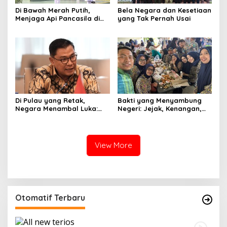
Di Bawah Merah Putih,
Bela Negara dan Kesetiaan
Menjaga Api Pancasila di
yang Tak Pernah Usai
Bumi Latemmamala
Di Pulau yang Retak,
Bakti yang Menyambung
Negara Menambal Luka:
Negeri: Jejak, Kenangan,
Catatan Panjang dari
dan Kebersamaan Insan PU
Kembali Hidupnya
di Hari Bakti PU ke-79
Sumatera
View More
Otomatif Terbaru