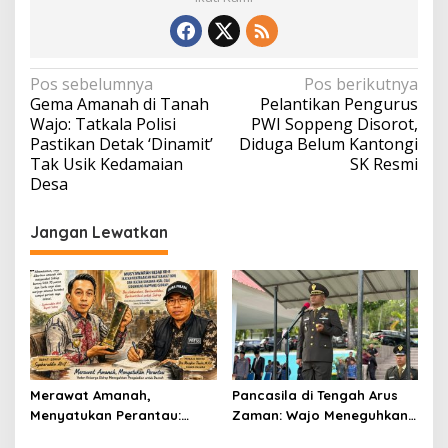
Navigasi
Pos sebelumnya
Pos berikutnya
Gema Amanah di Tanah
Pelantikan Pengurus
pos
Wajo: Tatkala Polisi
PWI Soppeng Disorot,
Pastikan Detak ‘Dinamit’
Diduga Belum Kantongi
Tak Usik Kedamaian
SK Resmi
Desa
Jangan Lewatkan
Merawat Amanah,
Pancasila di Tengah Arus
Menyatukan Perantau:
Zaman: Wajo Meneguhkan
Ikatan Keluarga Sidrap
Komitmen Persatuan