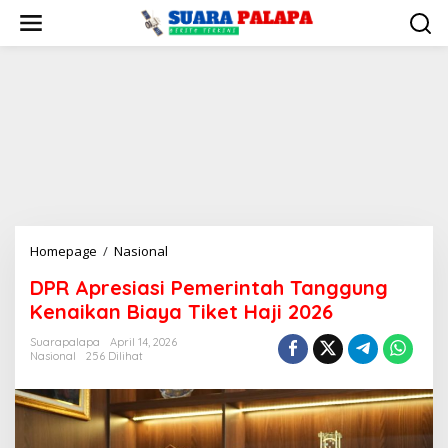
Lewati
ke
konten
DPR
Homepage
/
Nasional
Apresiasi
DPR Apresiasi Pemerintah Tanggung
Pemerintah
Kenaikan Biaya Tiket Haji 2026
Tanggung
Kenaikan
Suarapalapa
April 14, 2026
Biaya
Nasional
256 Dilihat
Tiket
Haji
2026