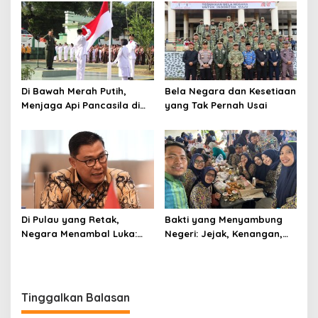
Meneguhkan Pengabdian
Bangsa
untuk Daerah
Di Bawah Merah Putih,
Bela Negara dan Kesetiaan
Menjaga Api Pancasila di
yang Tak Pernah Usai
Bumi Latemmamala
Di Pulau yang Retak,
Bakti yang Menyambung
Negara Menambal Luka:
Negeri: Jejak, Kenangan,
Catatan Panjang dari
dan Kebersamaan Insan PU
Kembali Hidupnya
di Hari Bakti PU ke-79
Sumatera
Tinggalkan Balasan