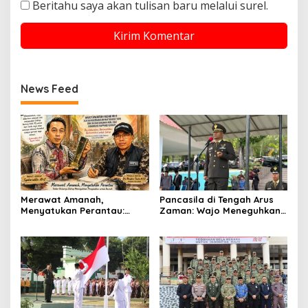
Beritahu saya akan tulisan baru melalui surel.
News Feed
Merawat Amanah,
Pancasila di Tengah Arus
Menyatukan Perantau:
Zaman: Wajo Meneguhkan
Ikatan Keluarga Sidrap
Komitmen Persatuan
Meneguhkan Pengabdian
Bangsa
untuk Daerah