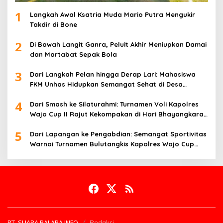
1
Langkah Awal Ksatria Muda Mario Putra Mengukir
Takdir di Bone
2
Di Bawah Langit Ganra, Peluit Akhir Meniupkan Damai
dan Martabat Sepak Bola
3
Dari Langkah Pelan hingga Derap Lari: Mahasiswa
FKM Unhas Hidupkan Semangat Sehat di Desa
Congko
4
Dari Smash ke Silaturahmi: Turnamen Voli Kapolres
Wajo Cup II Rajut Kekompakan di Hari Bhayangkara
ke-80
5
Dari Lapangan ke Pengabdian: Semangat Sportivitas
Warnai Turnamen Bulutangkis Kapolres Wajo Cup
2026
PT. SUARA PALAPA INFO
Redaksi