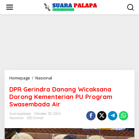
Lewati
ke
konten
DPR
Homepage
/
Nasional
Gerindra
DPR Gerindra Danang Wicaksana
Danang
Dorong Kementerian PU Program
Wicaksana
Dorong
Swasembada Air
Kementerian
Suarapalapa
Oktober 30, 2024
PU
Nasional
433 Dilihat
Program
Swasembada
Air