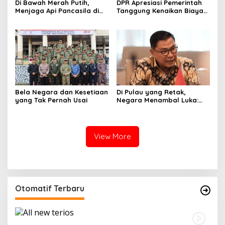
Di Bawah Merah Putih,
DPR Apresiasi Pemerintah
Menjaga Api Pancasila di
Tanggung Kenaikan Biaya
Bumi Latemmamala
Tiket Haji 2026
Bela Negara dan Kesetiaan
Di Pulau yang Retak,
yang Tak Pernah Usai
Negara Menambal Luka:
Catatan Panjang dari
Kembali Hidupnya
Sumatera
View More
Otomatif Terbaru