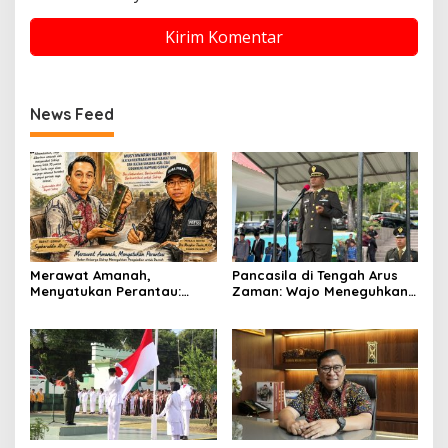
News Feed
Merawat Amanah,
Pancasila di Tengah Arus
Menyatukan Perantau:
Zaman: Wajo Meneguhkan
Ikatan Keluarga Sidrap
Komitmen Persatuan
Meneguhkan Pengabdian
Bangsa
untuk Daerah