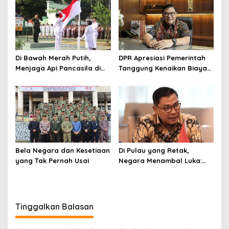
untuk Daerah
Di Bawah Merah Putih,
DPR Apresiasi Pemerintah
Menjaga Api Pancasila di
Tanggung Kenaikan Biaya
Bumi Latemmamala
Tiket Haji 2026
Bela Negara dan Kesetiaan
Di Pulau yang Retak,
yang Tak Pernah Usai
Negara Menambal Luka:
Catatan Panjang dari
Kembali Hidupnya
Sumatera
Tinggalkan Balasan