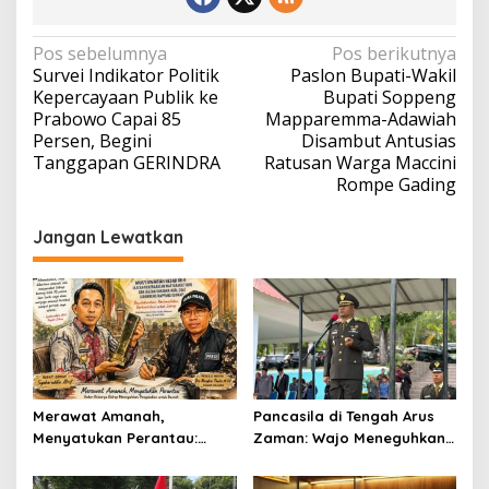
Navigasi
Pos sebelumnya
Pos berikutnya
Survei Indikator Politik
Paslon Bupati-Wakil
pos
Kepercayaan Publik ke
Bupati Soppeng
Prabowo Capai 85
Mapparemma-Adawiah
Persen, Begini
Disambut Antusias
Tanggapan GERINDRA
Ratusan Warga Maccini
Rompe Gading
Jangan Lewatkan
Merawat Amanah,
Pancasila di Tengah Arus
Menyatukan Perantau:
Zaman: Wajo Meneguhkan
Ikatan Keluarga Sidrap
Komitmen Persatuan
Meneguhkan Pengabdian
Bangsa