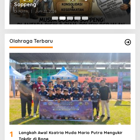
Soppeng
R
Di Politik
|
Juni 22, 2026
Di 
Olahraga Terbaru
1
Langkah Awal Ksatria Muda Mario Putra Mengukir
Takdir di Bone