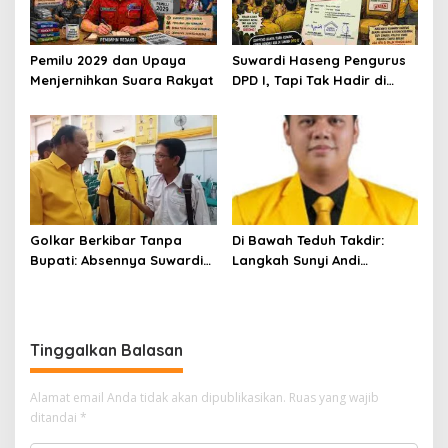
Pemilu 2029 dan Upaya
Suwardi Haseng Pengurus
Menjernihkan Suara Rakyat
DPD I, Tapi Tak Hadir di
Konsolidasi Golkar
Soppeng: Surat Resmi Ini
Mengubah Arah Tafsir
Politik
Golkar Berkibar Tanpa
Di Bawah Teduh Takdir:
Bupati: Absennya Suwardi
Langkah Sunyi Andi
Haseng Jadi Bisik-Bisik di
Muhammad Farid
Tengah Konsolidasi Akbar
Menjemput Amanah Rakyat
Tinggalkan Balasan
Alamat email Anda tidak akan dipublikasikan.
Ruas yang wajib
ditandai
*