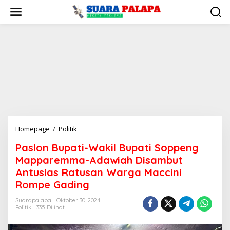
Lewati
ke
konten
Paslon
Homepage
/
Politik
Bupati-
Paslon Bupati-Wakil Bupati Soppeng
Wakil
Mapparemma-Adawiah Disambut
Bupati
Soppeng
Antusias Ratusan Warga Maccini
Mapparemma-
Rompe Gading
Adawiah
Disambut
Suarapalapa
Oktober 30, 2024
Politik
335 Dilihat
Antusias
Ratusan