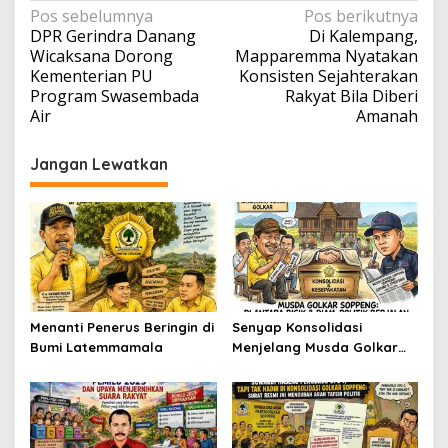
Navigasi
Pos sebelumnya
Pos berikutnya
DPR Gerindra Danang
Di Kalempang,
pos
Wicaksana Dorong
Mapparemma Nyatakan
Kementerian PU
Konsisten Sejahterakan
Program Swasembada
Rakyat Bila Diberi
Air
Amanah
Jangan Lewatkan
Menanti Penerus Beringin di
Senyap Konsolidasi
Bumi Latemmamala
Menjelang Musda Golkar
Soppeng