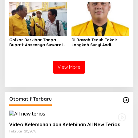
Mengubah Arah Tafsir
Politik
Golkar Berkibar Tanpa
Di Bawah Teduh Takdir:
Bupati: Absennya Suwardi
Langkah Sunyi Andi
Haseng Jadi Bisik-Bisik di
Muhammad Farid
Tengah Konsolidasi Akbar
Menjemput Amanah Rakyat
View More
Otomatif Terbaru
Video Kelemahan dan Kelebihan All New Terios
Februari 20, 2018