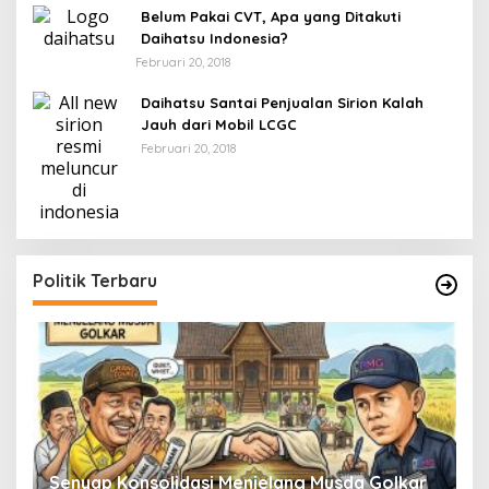
Belum Pakai CVT, Apa yang Ditakuti
Daihatsu Indonesia?
Februari 20, 2018
Daihatsu Santai Penjualan Sirion Kalah
Jauh dari Mobil LCGC
Februari 20, 2018
Politik Terbaru
Senyap Konsolidasi Menjelang Musda Golkar
P