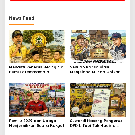
News Feed
Menanti Penerus Beringin di
Senyap Konsolidasi
Bumi Latemmamala
Menjelang Musda Golkar
Soppeng
Pemilu 2029 dan Upaya
Suwardi Haseng Pengurus
Menjernihkan Suara Rakyat
DPD I, Tapi Tak Hadir di
Konsolidasi Golkar
Soppeng: Surat Resmi Ini