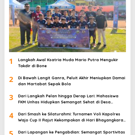
1
Langkah Awal Ksatria Muda Mario Putra Mengukir
Takdir di Bone
2
Di Bawah Langit Ganra, Peluit Akhir Meniupkan Damai
dan Martabat Sepak Bola
3
Dari Langkah Pelan hingga Derap Lari: Mahasiswa
FKM Unhas Hidupkan Semangat Sehat di Desa
Congko
4
Dari Smash ke Silaturahmi: Turnamen Voli Kapolres
Wajo Cup II Rajut Kekompakan di Hari Bhayangkara
ke-80
5
Dari Lapangan ke Pengabdian: Semangat Sportivitas