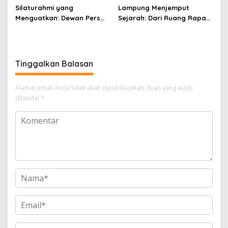
Silaturahmi yang
Lampung Menjemput
Menguatkan: Dewan Pers
Sejarah: Dari Ruang Rapat
dan PWI Sulsel Meneguhkan
Menuju Panggung Nasional
Profesionalisme Pers
Pers Indonesia
Tinggalkan Balasan
Alamat email Anda tidak akan dipublikasikan.
Ruas yang wajib
ditandai
*