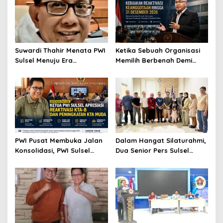
Suwardi Thahir Menata PWI
Ketika Sebuah Organisasi
Sulsel Menuju Era
Memilih Berbenah Demi
Profesional dan Digital
Menjaga Martabat
PWI Pusat Membuka Jalan
Dalam Hangat Silaturahmi,
Konsolidasi, PWI Sulsel
Dua Senior Pers Sulsel
Sambut dengan Optimisme
Menjahit Harapan Baru
untuk PWI Sulsel