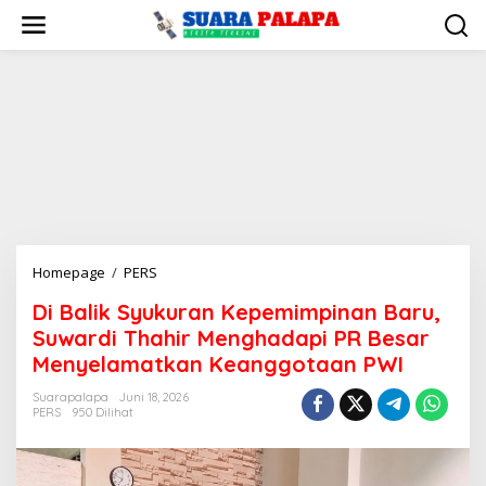
Lewati
ke
konten
Di
Homepage
/
PERS
Balik
Di Balik Syukuran Kepemimpinan Baru,
Syukuran
Suwardi Thahir Menghadapi PR Besar
Kepemimpinan
Baru,
Menyelamatkan Keanggotaan PWI
Suwardi
Suarapalapa
Juni 18, 2026
Thahir
PERS
950 Dilihat
Menghadapi
PR
Besar