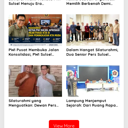
Sulsel Menuju Era
Memilih Berbenah Demi
Profesional dan Digital
Menjaga Martabat
PWI Pusat Membuka Jalan
Dalam Hangat Silaturahmi,
Konsolidasi, PWI Sulsel
Dua Senior Pers Sulsel
Sambut dengan Optimisme
Menjahit Harapan Baru
untuk PWI Sulsel
Silaturahmi yang
Lampung Menjemput
Menguatkan: Dewan Pers
Sejarah: Dari Ruang Rapat
dan PWI Sulsel Meneguhkan
Menuju Panggung Nasional
Profesionalisme Pers
Pers Indonesia
View More