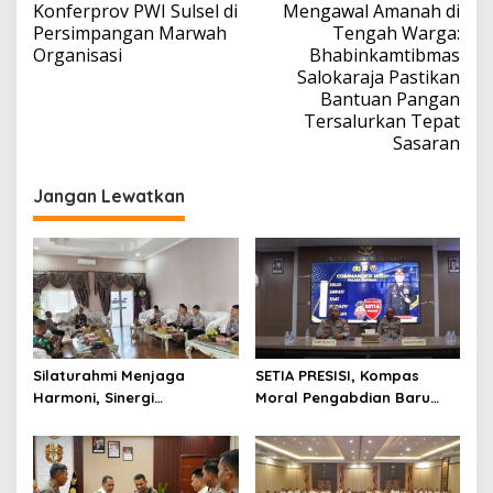
Konferprov PWI Sulsel di
Mengawal Amanah di
pos
Persimpangan Marwah
Tengah Warga:
Organisasi
Bhabinkamtibmas
Salokaraja Pastikan
Bantuan Pangan
Tersalurkan Tepat
Sasaran
Jangan Lewatkan
Silaturahmi Menjaga
SETIA PRESISI, Kompas
Harmoni, Sinergi
Moral Pengabdian Baru
Meneguhkan Amanah di
Polres Soppeng
Soppeng