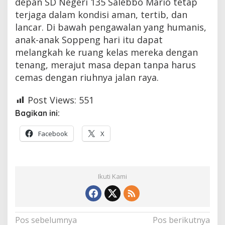
depan SD Negeri 135 Salebbo Mario tetap
terjaga dalam kondisi aman, tertib, dan
lancar. Di bawah pengawalan yang humanis,
anak-anak Soppeng hari itu dapat
melangkah ke ruang kelas mereka dengan
tenang, merajut masa depan tanpa harus
cemas dengan riuhnya jalan raya.
Post Views:
551
Bagikan ini:
Facebook
X
Ikuti Kami
Navigasi
Pos sebelumnya
Pos berikutnya