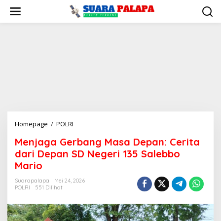
Lewati
ke
konten
Menjaga
Homepage
/
POLRI
Gerbang
Menjaga Gerbang Masa Depan: Cerita
Masa
dari Depan SD Negeri 135 Salebbo
Depan:
Cerita
Mario
dari
Suarapalapa
Mei 24, 2026
Depan
POLRI
551 Dilihat
SD
Negeri
135