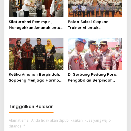
Silaturahmi Pemimpin,
Polda Sulsel Siapkan
Meneguhkan Amanah untuk
Trainer AI untuk
Wajo
Mencerdaskan Generasi
Digital
Ketika Amanah Berpindah,
Di Gerbang Pedang Pora,
Soppeng Menjaga Harmoni
Pengabdian Berpindah
Pengabdian
Menjadi Amanah
Tinggalkan Balasan
Alamat email Anda tidak akan dipublikasikan.
Ruas yang wajib
ditandai
*