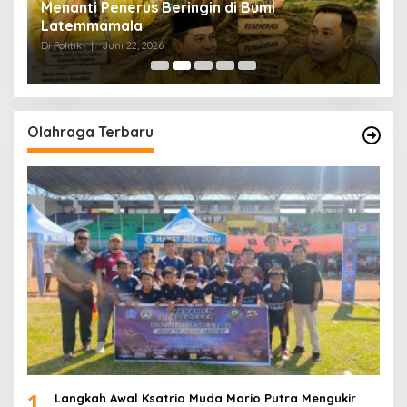
Menanti Penerus Beringin di Bumi
S
Latemmamala
S
Di Politik
|
Juni 22, 2026
Di 
Olahraga Terbaru
1
Langkah Awal Ksatria Muda Mario Putra Mengukir