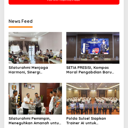
News Feed
Silaturahmi Menjaga
SETIA PRESISI, Kompas
Harmoni, Sinergi
Moral Pengabdian Baru
Meneguhkan Amanah di
Polres Soppeng
Soppeng
Silaturahmi Pemimpin,
Polda Sulsel Siapkan
Meneguhkan Amanah untuk
Trainer AI untuk
Wajo
Mencerdaskan Generasi