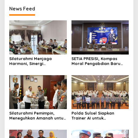
News Feed
Silaturahmi Menjaga
SETIA PRESISI, Kompas
Harmoni, Sinergi
Moral Pengabdian Baru
Meneguhkan Amanah di
Polres Soppeng
Soppeng
Silaturahmi Pemimpin,
Polda Sulsel Siapkan
Meneguhkan Amanah untuk
Trainer AI untuk
Wajo
Mencerdaskan Generasi
Digital