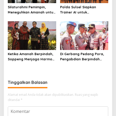
Silaturahmi Pemimpin,
Polda Sulsel Siapkan
Meneguhkan Amanah untuk
Trainer AI untuk
Wajo
Mencerdaskan Generasi
Digital
Ketika Amanah Berpindah,
Di Gerbang Pedang Pora,
Soppeng Menjaga Harmoni
Pengabdian Berpindah
Pengabdian
Menjadi Amanah
Tinggalkan Balasan
Alamat email Anda tidak akan dipublikasikan.
Ruas yang wajib
ditandai
*