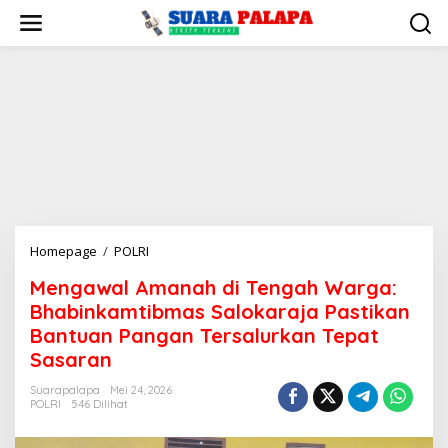
Lewati
ke
konten
Mengawal
Homepage
/
POLRI
Amanah
Mengawal Amanah di Tengah Warga:
di
Bhabinkamtibmas Salokaraja Pastikan
Tengah
Warga:
Bantuan Pangan Tersalurkan Tepat
Bhabinkamtibmas
Sasaran
Salokaraja
Pastikan
Suarapalapa
Mei 24, 2026
POLRI
546 Dilihat
Bantuan
Pangan