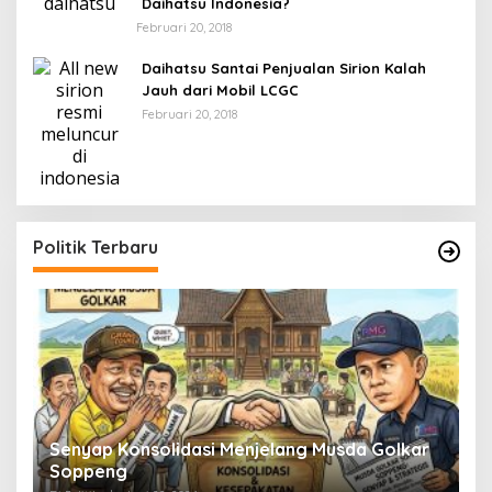
Daihatsu Indonesia?
Februari 20, 2018
Daihatsu Santai Penjualan Sirion Kalah
Jauh dari Mobil LCGC
Februari 20, 2018
Politik Terbaru
Senyap Konsolidasi Menjelang Musda Golkar
P
Soppeng
R