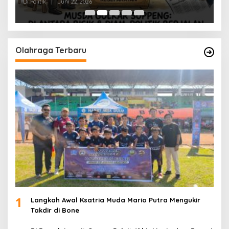
Di Politik
|
Juni 22, 2026
Di 
Olahraga Terbaru
1
Langkah Awal Ksatria Muda Mario Putra Mengukir
Takdir di Bone