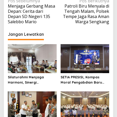
Navigasi
Pos sebelumnya
Pos berikutnya
Menjaga Gerbang Masa
Patroli Biru Menyala di
pos
Depan: Cerita dari
Tengah Malam, Polsek
Depan SD Negeri 135
Tempe Jaga Rasa Aman
Salebbo Mario
Warga Sengkang
Jangan Lewatkan
Silaturahmi Menjaga
SETIA PRESISI, Kompas
Harmoni, Sinergi
Moral Pengabdian Baru
Meneguhkan Amanah di
Polres Soppeng
Soppeng