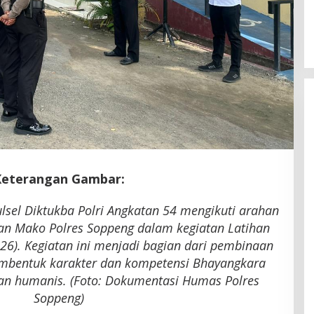
Latemmamala
Di Politik
|
Juni 22, 2026
Keterangan Gambar:
lsel Diktukba Polri Angkatan 54 mengikuti arahan
an Mako Polres Soppeng dalam kegiatan Latihan
2026). Kegiatan ini menjadi bagian dari pembinaan
mbentuk karakter dan kompetensi Bhayangkara
an humanis. (Foto: Dokumentasi Humas Polres
Soppeng)