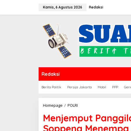
Lewati
Kamis, 6 Agustus 2026
Redaksi
ke
konten
Redaksi
Berita Politik
Persija Jakarta
Mobil
PPP
Geri
Menjemput
Homepage
/
POLRI
Panggilan
Menjemput Panggila
Pengabdian:
Polres
Soppeng Menempa 
Soppeng