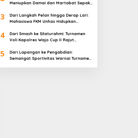
Meniupkan Damai dan Martabat Sepak
Bola
3
Dari Langkah Pelan hingga Derap Lari:
Mahasiswa FKM Unhas Hidupkan
Semangat Sehat di Desa Congko
4
Dari Smash ke Silaturahmi: Turnamen
Voli Kapolres Wajo Cup II Rajut
Kekompakan di Hari Bhayangkara ke-
5
80
Dari Lapangan ke Pengabdian:
Semangat Sportivitas Warnai Turnamen
Bulutangkis Kapolres Wajo Cup 2026