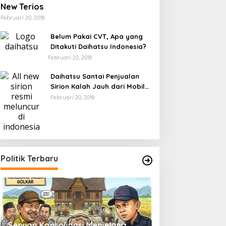
New Terios
Februari 20, 2018
Belum Pakai CVT, Apa yang
Ditakuti Daihatsu Indonesia?
Februari 20, 2018
Daihatsu Santai Penjualan
Sirion Kalah Jauh dari Mobil
LCGC
Februari 20, 2018
Politik Terbaru
Senyap Konsolidasi Menjelang
Pemilu 2029 dan