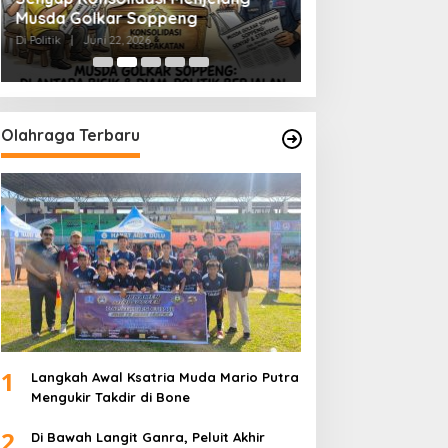
Musda Golkar Soppeng
Menjernihkan Su
Di Politik
|
Juni 22, 2026
Di Politik
|
Juni 2, 2026
Olahraga Terbaru
1
Langkah Awal Ksatria Muda Mario Putra
Mengukir Takdir di Bone
2
Di Bawah Langit Ganra, Peluit Akhir