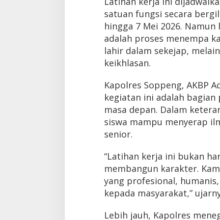
Latihan kerja ini dijadwal
satuan fungsi secara bergi
hingga 7 Mei 2026. Namun l
adalah proses menempa ka
lahir dalam sekejap, melain
keikhlasan.
Kapolres Soppeng, AKBP Adi
kegiatan ini adalah bagian
masa depan. Dalam ketera
siswa mampu menyerap ilm
senior.
“Latihan kerja ini bukan ha
membangun karakter. Kami
yang profesional, humani
kepada masyarakat,” ujarny
Lebih jauh, Kapolres men