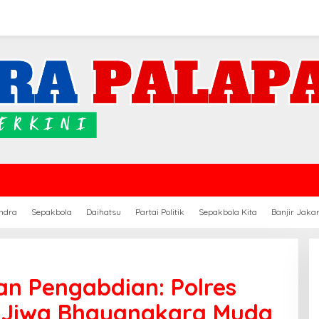
ndra
Sepakbola
Daihatsu
Partai Politik
Sepakbola Kita
Banjir Jaka
n Pengabdian: Polres
Jiwa Bhayangkara Muda