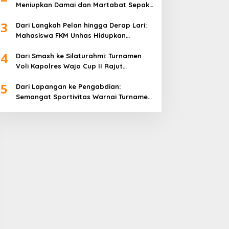
Meniupkan Damai dan Martabat Sepak
Bola
3
Dari Langkah Pelan hingga Derap Lari:
Mahasiswa FKM Unhas Hidupkan
Semangat Sehat di Desa Congko
4
Dari Smash ke Silaturahmi: Turnamen
Voli Kapolres Wajo Cup II Rajut
Kekompakan di Hari Bhayangkara ke-
5
80
Dari Lapangan ke Pengabdian:
Semangat Sportivitas Warnai Turnamen
Bulutangkis Kapolres Wajo Cup 2026