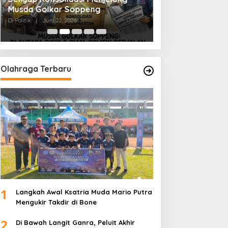
Musda Golkar Soppeng
Menjernihkan Su
Di Politik
|
Juni 22, 2026
Di Politik
|
Juni 2, 2026
Olahraga Terbaru
1
Langkah Awal Ksatria Muda Mario Putra
Mengukir Takdir di Bone
2
Di Bawah Langit Ganra, Peluit Akhir