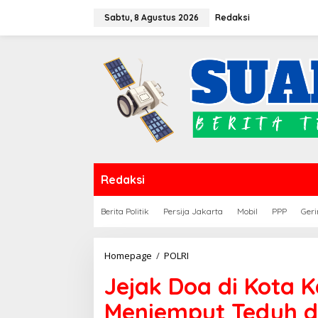
Lewati
Sabtu, 8 Agustus 2026
Redaksi
ke
konten
Redaksi
Berita Politik
Persija Jakarta
Mobil
PPP
Geri
Jejak
Homepage
/
POLRI
Doa
Jejak Doa di Kota 
di
Kota
Menjemput Teduh d
Kalong: