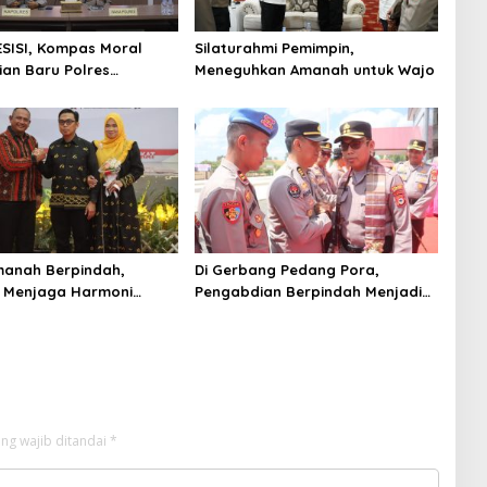
ESISI, Kompas Moral
Silaturahmi Pemimpin,
an Baru Polres
Meneguhkan Amanah untuk Wajo
manah Berpindah,
Di Gerbang Pedang Pora,
 Menjaga Harmoni
Pengabdian Berpindah Menjadi
ian
Amanah
ng wajib ditandai
*