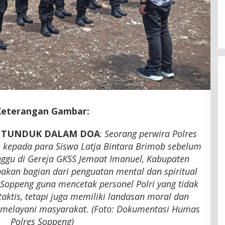
Latemmamala
Di Politik
|
Juni 22, 2026
Keterangan Gambar:
, TUNDUK DALAM DOA
:
Seorang perwira Polres
kepada para Siswa Latja Bintara Brimob sebelum
ggu di Gereja GKSS Jemaat Imanuel, Kabupaten
akan bagian dari penguatan mental dan spiritual
 Soppeng guna mencetak personel Polri yang tidak
taktis, tetapi juga memiliki landasan moral dan
m melayani masyarakat. (Foto: Dokumentasi Humas
Polres Soppeng)