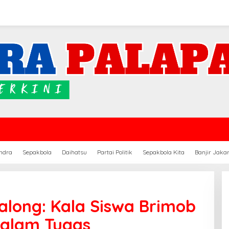
ndra
Sepakbola
Daihatsu
Partai Politik
Sepakbola Kita
Banjir Jaka
Kalong: Kala Siswa Brimob
alam Tugas