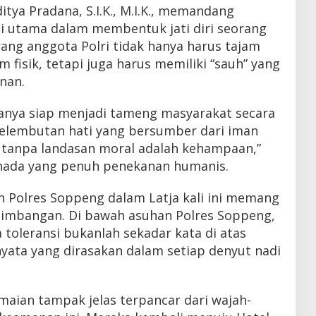
tya Pradana, S.I.K., M.I.K., memandang
si utama dalam membentuk jati diri seorang
ang anggota Polri tidak hanya harus tajam
m fisik, tetapi juga harus memiliki “sauh” yang
anan.
hanya siap menjadi tameng masyarakat secara
i kelembutan hati yang bersumber dari iman
e tanpa landasan moral adalah kehampaan,”
 nada yang penuh penekanan humanis.
n Polres Soppeng dalam Latja kali ini memang
eimbangan. Di bawah asuhan Polres Soppeng,
 toleransi bukanlah sekadar kata di atas
nyata yang dirasakan dalam setiap denyut nadi
maian tampak jelas terpancar dari wajah-