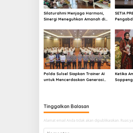
Silaturahmi Menjaga Harmoni,
SETIA PR
Sinergi Meneguhkan Amanah di
Pengabdi
Soppeng
Soppeng
Polda Sulsel Siapkan Trainer AI
Ketika A
untuk Mencerdaskan Generasi
Soppeng
Digital
Pengabd
Tinggalkan Balasan
Alamat email Anda tidak akan dipublikasikan.
Ruas ya