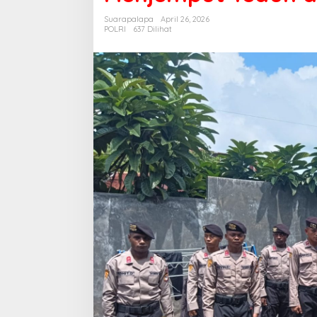
Kala
Suarapalapa
April 26, 2026
Siswa
POLRI
637 Dilihat
Brimob
Menjemput
Teduh
dalam
Tugas