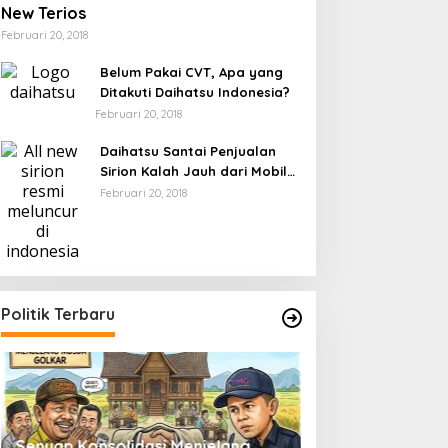
New Terios
Februari 20, 2018
Belum Pakai CVT, Apa yang
Ditakuti Daihatsu Indonesia?
Februari 20, 2018
Daihatsu Santai Penjualan
Sirion Kalah Jauh dari Mobil
LCGC
Februari 20, 2018
Politik Terbaru
Senyap Konsolidasi Menjelang
Pemilu 2029 dan