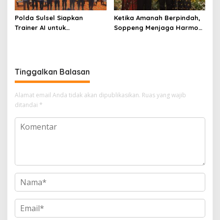
Polda Sulsel Siapkan
Ketika Amanah Berpindah,
Trainer AI untuk
Soppeng Menjaga Harmoni
Mencerdaskan Generasi
Pengabdian
Digital
Tinggalkan Balasan
Alamat email Anda tidak akan dipublikasikan.
Ruas yang wajib
ditandai
*