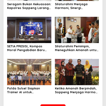
Seragam Bukan Kekuasaan:
Silaturahmi Menjaga
Kapolres Soppeng Larang
Harmoni, Sinergi
Polisi Mempersulit Warga
Meneguhkan Amanah di
Soppeng
SETIA PRESISI, Kompas
Silaturahmi Pemimpin,
Moral Pengabdian Baru
Meneguhkan Amanah untuk
Polres Soppeng
Wajo
Polda Sulsel Siapkan
Ketika Amanah Berpindah,
Trainer AI untuk
Soppeng Menjaga Harmoni
Mencerdaskan Generasi
Pengabdian
Digital