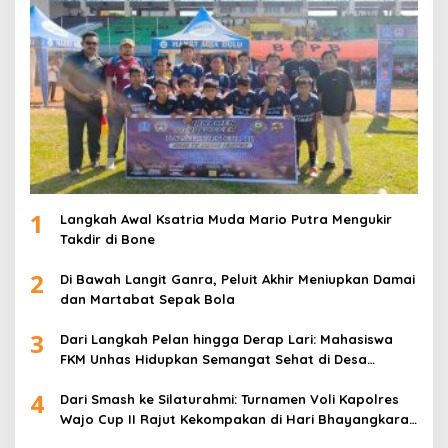
1
Langkah Awal Ksatria Muda Mario Putra Mengukir
Takdir di Bone
2
Di Bawah Langit Ganra, Peluit Akhir Meniupkan Damai
dan Martabat Sepak Bola
3
Dari Langkah Pelan hingga Derap Lari: Mahasiswa
FKM Unhas Hidupkan Semangat Sehat di Desa
Congko
4
Dari Smash ke Silaturahmi: Turnamen Voli Kapolres
Wajo Cup II Rajut Kekompakan di Hari Bhayangkara
ke-80