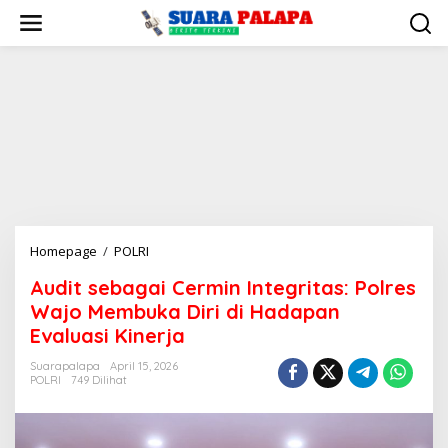
Lewati
ke
konten
Audit
Homepage
/
POLRI
sebagai
Audit sebagai Cermin Integritas: Polres
Cermin
Wajo Membuka Diri di Hadapan
Integritas:
Polres
Evaluasi Kinerja
Wajo
Suarapalapa
April 15, 2026
Membuka
POLRI
749 Dilihat
Diri
di
Hadapan