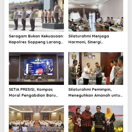
Seragam Bukan Kekuasaan:
Silaturahmi Menjaga
Kapolres Soppeng Larang
Harmoni, Sinergi
Polisi Mempersulit Warga
Meneguhkan Amanah di
Soppeng
SETIA PRESISI, Kompas
Silaturahmi Pemimpin,
Moral Pengabdian Baru
Meneguhkan Amanah untuk
Polres Soppeng
Wajo