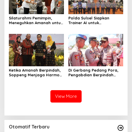
Silaturahmi Pemimpin,
Polda Sulsel Siapkan
Meneguhkan Amanah untuk
Trainer AI untuk
Wajo
Mencerdaskan Generasi
Digital
Ketika Amanah Berpindah,
Di Gerbang Pedang Pora,
Soppeng Menjaga Harmoni
Pengabdian Berpindah
Pengabdian
Menjadi Amanah
View More
Otomatif Terbaru