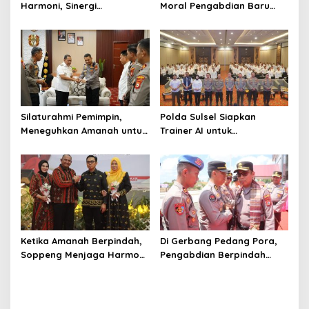
Harmoni, Sinergi
Moral Pengabdian Baru
Meneguhkan Amanah di
Polres Soppeng
Soppeng
Silaturahmi Pemimpin,
Polda Sulsel Siapkan
Meneguhkan Amanah untuk
Trainer AI untuk
Wajo
Mencerdaskan Generasi
Digital
Ketika Amanah Berpindah,
Di Gerbang Pedang Pora,
Soppeng Menjaga Harmoni
Pengabdian Berpindah
Pengabdian
Menjadi Amanah