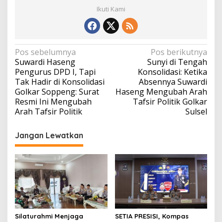
Ikuti Kami
Navigasi
Pos sebelumnya
Pos berikutnya
Suwardi Haseng
Sunyi di Tengah
pos
Pengurus DPD I, Tapi
Konsolidasi: Ketika
Tak Hadir di Konsolidasi
Absennya Suwardi
Golkar Soppeng: Surat
Haseng Mengubah Arah
Resmi Ini Mengubah
Tafsir Politik Golkar
Arah Tafsir Politik
Sulsel
Jangan Lewatkan
Silaturahmi Menjaga
SETIA PRESISI, Kompas