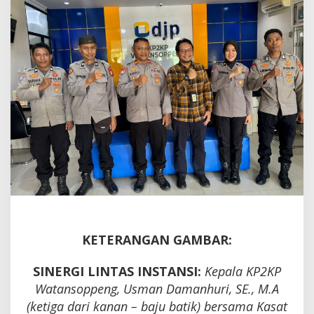
Soppeng
Duduk
Bersama
demi
Masyarakat
KETERANGAN GAMBAR:
​SINERGI LINTAS INSTANSI:
Kepala KP2KP
Watansoppeng, Usman Damanhuri, SE., M.A
(ketiga dari kanan – baju batik) bersama Kasat