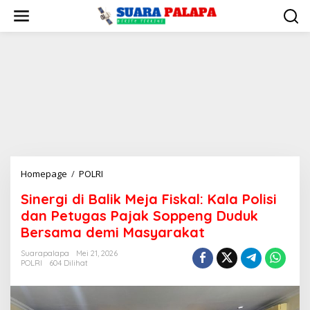
Lewati
ke
konten
Sinergi
Homepage
/
POLRI
di
Sinergi di Balik Meja Fiskal: Kala Polisi
Balik
dan Petugas Pajak Soppeng Duduk
Meja
Fiskal:
Bersama demi Masyarakat
Kala
Suarapalapa
Mei 21, 2026
Polisi
POLRI
604 Dilihat
dan
Petugas
Pajak