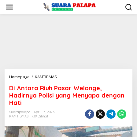
Lewati
ke
konten
Di
Homepage
/
KAMTIBMAS
Antara
Di Antara Riuh Pasar Welonge,
Riuh
Hadirnya Polisi yang Menyapa dengan
Pasar
Welonge,
Hati
Hadirnya
Suarapalapa
April 15, 2026
Polisi
KAMTIBMAS
739 Dilihat
yang
Menyapa
dengan