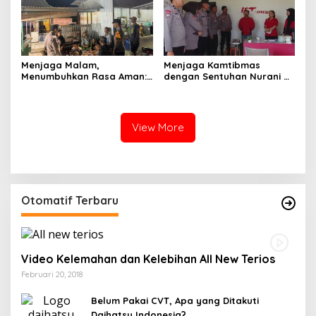
Menjaga Malam,
Menjaga Kamtibmas
Menumbuhkan Rasa Aman:
dengan Sentuhan Nurani di
Ketika Patroli Menjadi
Tengah Kehidupan
Ikhtiar Merawat
Masyarakat
Kepercayaan Warga
View More
Otomatif Terbaru
Video Kelemahan dan Kelebihan All New Terios
Februari 20, 2018
Belum Pakai CVT, Apa yang Ditakuti
Daihatsu Indonesia?