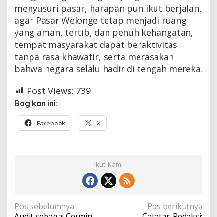
menyusuri pasar, harapan pun ikut berjalan,
agar Pasar Welonge tetap menjadi ruang
yang aman, tertib, dan penuh kehangatan,
tempat masyarakat dapat beraktivitas
tanpa rasa khawatir, serta merasakan
bahwa negara selalu hadir di tengah mereka.
Post Views:
739
Bagikan ini:
Facebook
X
Ikuti Kami
Navigasi
Pos sebelumnya
Pos berikutnya
Audit sebagai Cermin
Catatan Redaksi: