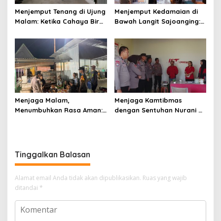
Menjemput Tenang di Ujung
Menjemput Kedamaian di
Malam: Ketika Cahaya Biru
Bawah Langit Sajoanging:
Polri Menjaga Sujud dan
Sajadah Malam, Langkah
Istirahat Warga
Polisi, dan Hati yang
Sabbangparu
Menjaga
Menjaga Malam,
Menjaga Kamtibmas
Menumbuhkan Rasa Aman:
dengan Sentuhan Nurani di
Ketika Patroli Menjadi
Tengah Kehidupan
Ikhtiar Merawat
Masyarakat
Kepercayaan Warga
Tinggalkan Balasan
Alamat email Anda tidak akan dipublikasikan.
Ruas yang wajib
ditandai
*