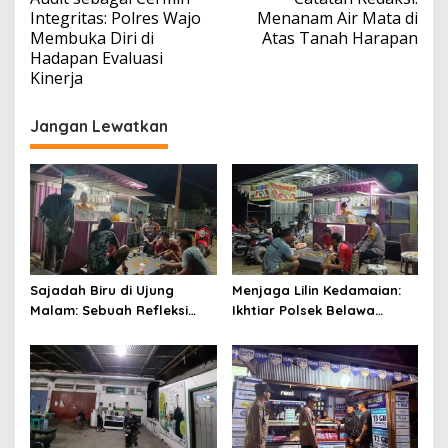
pos
Integritas: Polres Wajo
Menanam Air Mata di
Membuka Diri di
Atas Tanah Harapan
Hadapan Evaluasi
Kinerja
Jangan Lewatkan
Sajadah Biru di Ujung
Menjaga Lilin Kedamaian:
Malam: Sebuah Refleksi
Ikhtiar Polsek Belawa
tentang Keamanan dan
Memeluk Malam demi
Silaturahmi
Ketenteraman Umat