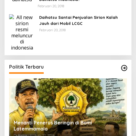
Februari 20, 2018
Daihatsu Santai Penjualan Sirion Kalah
Jauh dari Mobil LCGC
Februari 20, 2018
Politik Terbaru
Menanti Penerus Beringin di Bumi
S
Latemmamala
S
Di Politik
|
Juni 22, 2026
Di 