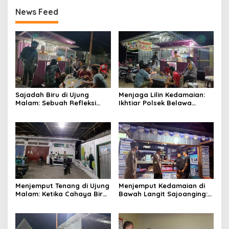
News Feed
Sajadah Biru di Ujung
Menjaga Lilin Kedamaian:
Malam: Sebuah Refleksi
Ikhtiar Polsek Belawa
tentang Keamanan dan
Memeluk Malam demi
Silaturahmi
Ketenteraman Umat
Menjemput Tenang di Ujung
Menjemput Kedamaian di
Malam: Ketika Cahaya Biru
Bawah Langit Sajoanging:
Polri Menjaga Sujud dan
Sajadah Malam, Langkah
Istirahat Warga
Polisi, dan Hati yang
Sabbangparu
Menjaga