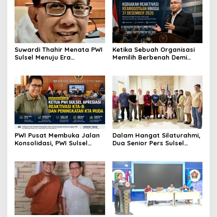
Suwardi Thahir Menata PWI
Ketika Sebuah Organisasi
Sulsel Menuju Era
Memilih Berbenah Demi
Profesional dan Digital
Menjaga Martabat
PWI Pusat Membuka Jalan
Dalam Hangat Silaturahmi,
Konsolidasi, PWI Sulsel
Dua Senior Pers Sulsel
Sambut dengan Optimisme
Menjahit Harapan Baru
untuk PWI Sulsel