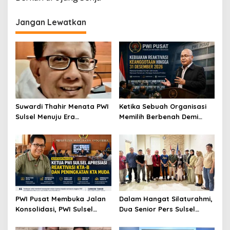
Jangan Lewatkan
Suwardi Thahir Menata PWI
Ketika Sebuah Organisasi
Sulsel Menuju Era
Memilih Berbenah Demi
Profesional dan Digital
Menjaga Martabat
PWI Pusat Membuka Jalan
Dalam Hangat Silaturahmi,
Konsolidasi, PWI Sulsel
Dua Senior Pers Sulsel
Sambut dengan Optimisme
Menjahit Harapan Baru
untuk PWI Sulsel