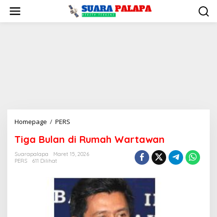
Lewati
ke
konten
Tiga
Homepage
/
PERS
Bulan
Tiga Bulan di Rumah Wartawan
di
Rumah
Suarapalapa
Maret 15, 2026
Wartawan
PERS
611 Dilihat