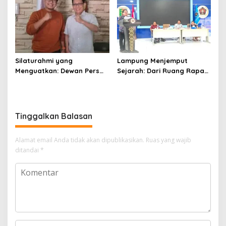
Silaturahmi yang
Lampung Menjemput
Menguatkan: Dewan Pers
Sejarah: Dari Ruang Rapat
dan PWI Sulsel Meneguhkan
Menuju Panggung Nasional
Profesionalisme Pers
Pers Indonesia
Tinggalkan Balasan
Alamat email Anda tidak akan dipublikasikan.
Ruas yang wajib
ditandai
*