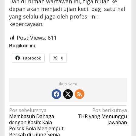
Dan di rumah wartawan ini, tiga bulan ke
depan akan menjadi ujian kecil bagi satu hal
yang selalu dijaga oleh profesi ini:
kepercayaan.
Post Views:
611
Bagikan ini:
Facebook
X
Ikuti Kami
Navigasi
Pos sebelumnya
Pos berikutnya
Membasuh Dahaga
THR yang Menunggu
pos
dengan Kasih: Kala
Jawaban
Polsek Bola Menjemput
Berkah di Ujung Senja