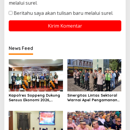
melalui surel.
Beritahu saya akan tulisan baru melalui surel.
News Feed
Kapolres Soppeng Dukung
Sinergitas Lintas Sektoral
Sensus Ekonomi 2026,
Warnai Apel Pengamanan
Mengawal Data Akurat
Malam Takbiran Idul Adha
demi Masa Depan
di Soppeng
Pembangunan Daerah