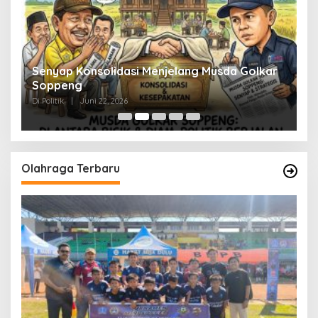
Senyap Konsolidasi Menjelang Musda Golkar
P
Soppeng
R
Di Politik
|
Juni 22, 2026
Di 
Olahraga Terbaru