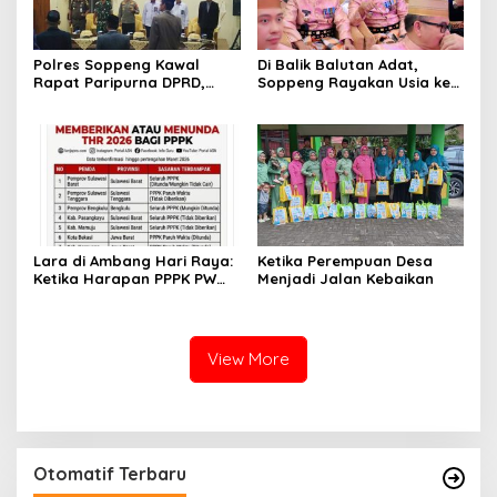
Polres Soppeng Kawal
Di Balik Balutan Adat,
Rapat Paripurna DPRD,
Soppeng Rayakan Usia ke-
Penguatan Pengamanan
765 dengan Hangatnya
Jadi Pilar Stabilitas
Kebersamaan
Pemerintahan Daerah
Lara di Ambang Hari Raya:
Ketika Perempuan Desa
Ketika Harapan PPPK PW
Menjadi Jalan Kebaikan
Soppeng Terbentur Dinding
Kebijakan
View More
Otomatif Terbaru