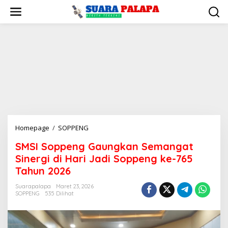
Lewati
ke
konten
SMSI
Homepage
/
SOPPENG
Soppeng
SMSI Soppeng Gaungkan Semangat
Gaungkan
Sinergi di Hari Jadi Soppeng ke-765
Semangat
Sinergi
Tahun 2026
di
Suarapalapa
Maret 23, 2026
Hari
SOPPENG
535 Dilihat
Jadi
Soppeng
ke-