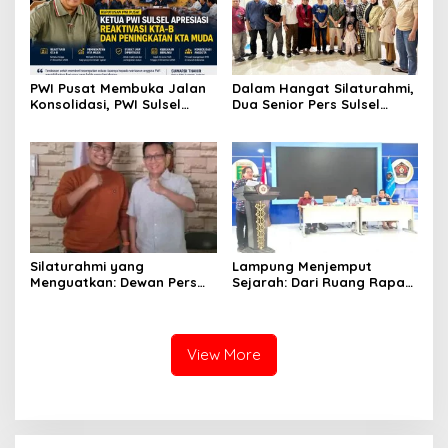
PWI Pusat Membuka Jalan
Dalam Hangat Silaturahmi,
Konsolidasi, PWI Sulsel
Dua Senior Pers Sulsel
Sambut dengan Optimisme
Menjahit Harapan Baru
untuk PWI Sulsel
Silaturahmi yang
Lampung Menjemput
Menguatkan: Dewan Pers
Sejarah: Dari Ruang Rapat
dan PWI Sulsel Meneguhkan
Menuju Panggung Nasional
Profesionalisme Pers
Pers Indonesia
View More