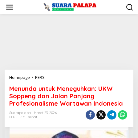
Lewati
ke
konten
Menunda
Homepage
/
PERS
untuk
Menunda untuk Meneguhkan: UKW
Meneguhkan:
Soppeng dan Jalan Panjang
UKW
Soppeng
Profesionalisme Wartawan Indonesia
dan
Suarapalapa
Maret 23, 2026
Jalan
PERS
671 Dilihat
Panjang
Profesionalisme
Wartawan