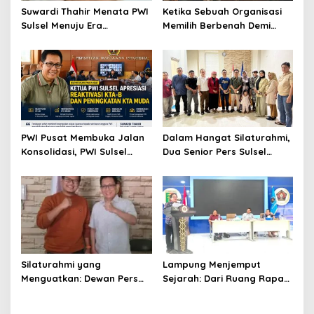
Suwardi Thahir Menata PWI
Ketika Sebuah Organisasi
Sulsel Menuju Era
Memilih Berbenah Demi
Profesional dan Digital
Menjaga Martabat
PWI Pusat Membuka Jalan
Dalam Hangat Silaturahmi,
Konsolidasi, PWI Sulsel
Dua Senior Pers Sulsel
Sambut dengan Optimisme
Menjahit Harapan Baru
untuk PWI Sulsel
Silaturahmi yang
Lampung Menjemput
Menguatkan: Dewan Pers
Sejarah: Dari Ruang Rapat
dan PWI Sulsel Meneguhkan
Menuju Panggung Nasional
Profesionalisme Pers
Pers Indonesia