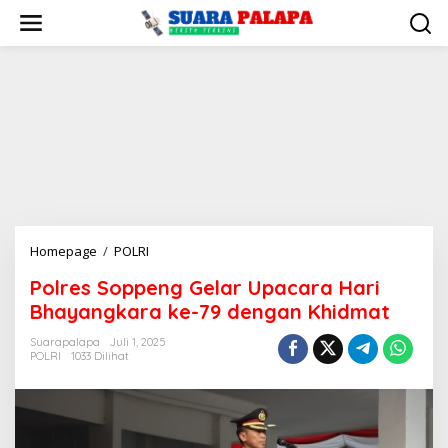
Lewati
ke
konten
Polres
Homepage
/
POLRI
Soppeng
Polres Soppeng Gelar Upacara Hari
Gelar
Bhayangkara ke-79 dengan Khidmat
Upacara
Hari
Suarapalapa
Juli 1, 2025
Bhayangkara
POLRI
1033 Dilihat
ke-
79
dengan
Khidmat