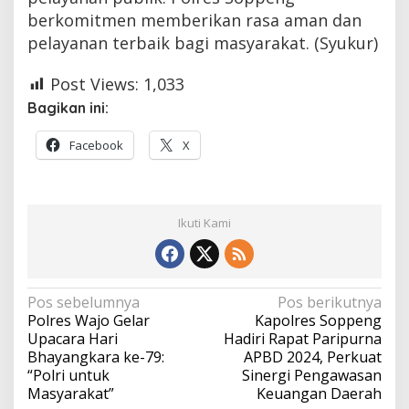
berkomitmen memberikan rasa aman dan
pelayanan terbaik bagi masyarakat. (Syukur)
Post Views:
1,033
Bagikan ini:
Facebook
X
Ikuti Kami
Navigasi
Pos sebelumnya
Pos berikutnya
Polres Wajo Gelar
Kapolres Soppeng
pos
Upacara Hari
Hadiri Rapat Paripurna
Bhayangkara ke-79:
APBD 2024, Perkuat
“Polri untuk
Sinergi Pengawasan
Masyarakat”
Keuangan Daerah