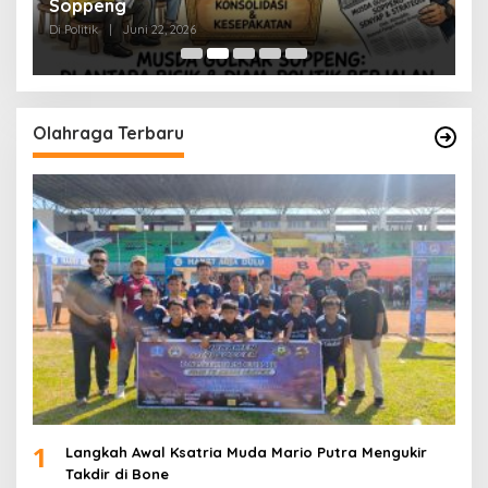
Soppeng
R
Di Politik
|
Juni 22, 2026
Di 
Olahraga Terbaru
1
Langkah Awal Ksatria Muda Mario Putra Mengukir
Takdir di Bone