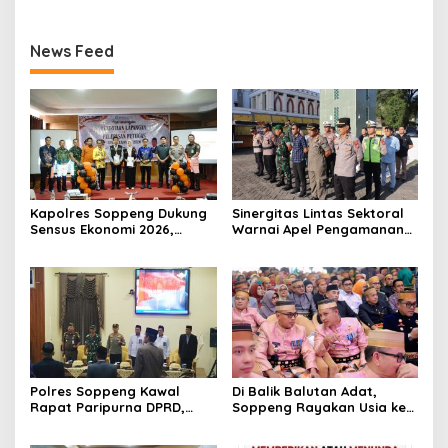
News Feed
Kapolres Soppeng Dukung
Sinergitas Lintas Sektoral
Sensus Ekonomi 2026,
Warnai Apel Pengamanan
Mengawal Data Akurat
Malam Takbiran Idul Adha
demi Masa Depan
di Soppeng
Pembangunan Daerah
Polres Soppeng Kawal
Di Balik Balutan Adat,
Rapat Paripurna DPRD,
Soppeng Rayakan Usia ke-
Penguatan Pengamanan
765 dengan Hangatnya
Jadi Pilar Stabilitas
Kebersamaan