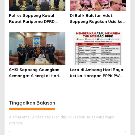
Polres Soppeng Kawal
Di Balik Balutan Adat,
Rapat Paripurna DPRD,
Soppeng Rayakan Usia ke-
Penguatan Pengamanan
765 dengan Hangatnya
Jadi Pilar Stabilitas
Kebersamaan
Pemerintahan Daerah
SMSI Soppeng Gaungkan
Lara di Ambang Hari Raya:
Semangat Sinergi di Hari
Ketika Harapan PPPK PW
Jadi Soppeng ke-765 Tahun
Soppeng Terbentur Dinding
2026
Kebijakan
Tinggalkan Balasan
Alamat email Anda tidak akan dipublikasikan.
Ruas yang wajib
ditandai
*