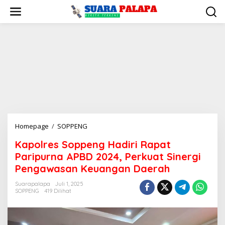
Lewati
ke
konten
Kapolres
Homepage
/
SOPPENG
Soppeng
Kapolres Soppeng Hadiri Rapat
Hadiri
Paripurna APBD 2024, Perkuat Sinergi
Rapat
Paripurna
Pengawasan Keuangan Daerah
APBD
Suarapalapa
Juli 1, 2025
2024,
SOPPENG
419 Dilihat
Perkuat
Sinergi
Pengawasan