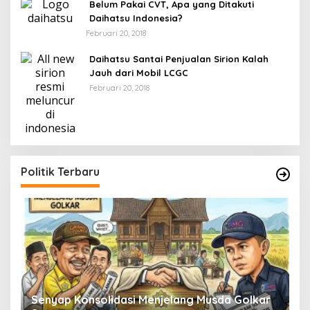
Belum Pakai CVT, Apa yang Ditakuti
Daihatsu Indonesia?
Februari 20, 2018
Daihatsu Santai Penjualan Sirion Kalah
Jauh dari Mobil LCGC
Februari 20, 2018
Politik Terbaru
Senyap Konsolidasi Menjelang Musda Golkar
P