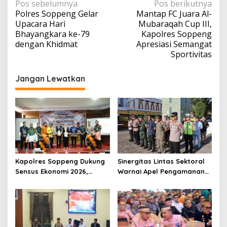
Navigasi
Pos sebelumnya
Pos berikutnya
Polres Soppeng Gelar
Mantap FC Juara Al-
pos
Upacara Hari
Mubaraqah Cup III,
Bhayangkara ke-79
Kapolres Soppeng
dengan Khidmat
Apresiasi Semangat
Sportivitas
Jangan Lewatkan
Kapolres Soppeng Dukung
Sinergitas Lintas Sektoral
Sensus Ekonomi 2026,
Warnai Apel Pengamanan
Mengawal Data Akurat
Malam Takbiran Idul Adha
demi Masa Depan
di Soppeng
Pembangunan Daerah