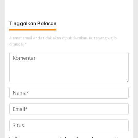
Jadi Soppeng ke-765 Tahun
Soppeng Terbentur Dinding
2026
Kebijakan
Tinggalkan Balasan
Alamat email Anda tidak akan dipublikasikan.
Ruas yang wajib
ditandai
*