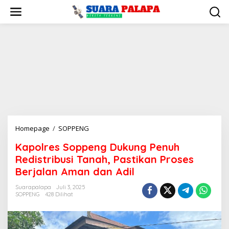
Lewati
ke
konten
Kapolres
Homepage
/
SOPPENG
Soppeng
Kapolres Soppeng Dukung Penuh
Dukung
Redistribusi Tanah, Pastikan Proses
Penuh
Redistribusi
Berjalan Aman dan Adil
Tanah,
Suarapalapa
Juli 3, 2025
Pastikan
SOPPENG
428 Dilihat
Proses
Berjalan
Aman