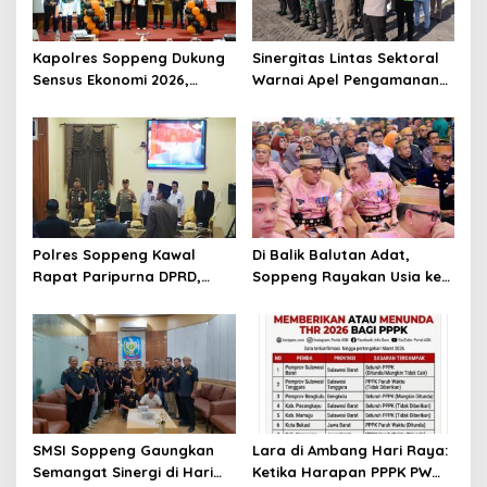
Kapolres Soppeng Dukung
Sinergitas Lintas Sektoral
Sensus Ekonomi 2026,
Warnai Apel Pengamanan
Mengawal Data Akurat
Malam Takbiran Idul Adha
demi Masa Depan
di Soppeng
Pembangunan Daerah
Polres Soppeng Kawal
Di Balik Balutan Adat,
Rapat Paripurna DPRD,
Soppeng Rayakan Usia ke-
Penguatan Pengamanan
765 dengan Hangatnya
Jadi Pilar Stabilitas
Kebersamaan
Pemerintahan Daerah
SMSI Soppeng Gaungkan
Lara di Ambang Hari Raya:
Semangat Sinergi di Hari
Ketika Harapan PPPK PW