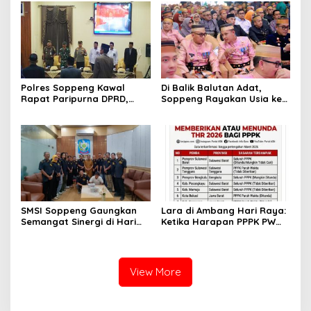
Pembangunan Daerah
Polres Soppeng Kawal
Di Balik Balutan Adat,
Rapat Paripurna DPRD,
Soppeng Rayakan Usia ke-
Penguatan Pengamanan
765 dengan Hangatnya
Jadi Pilar Stabilitas
Kebersamaan
Pemerintahan Daerah
SMSI Soppeng Gaungkan
Lara di Ambang Hari Raya:
Semangat Sinergi di Hari
Ketika Harapan PPPK PW
Jadi Soppeng ke-765 Tahun
Soppeng Terbentur Dinding
2026
Kebijakan
View More