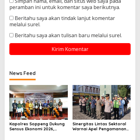
Simpan nama, email, dan situs web saya pada
peramban ini untuk komentar saya berikutnya.
Beritahu saya akan tindak lanjut komentar
melalui surel.
Beritahu saya akan tulisan baru melalui surel.
News Feed
Kapolres Soppeng Dukung
Sinergitas Lintas Sektoral
Sensus Ekonomi 2026,
Warnai Apel Pengamanan
Mengawal Data Akurat
Malam Takbiran Idul Adha
demi Masa Depan
di Soppeng