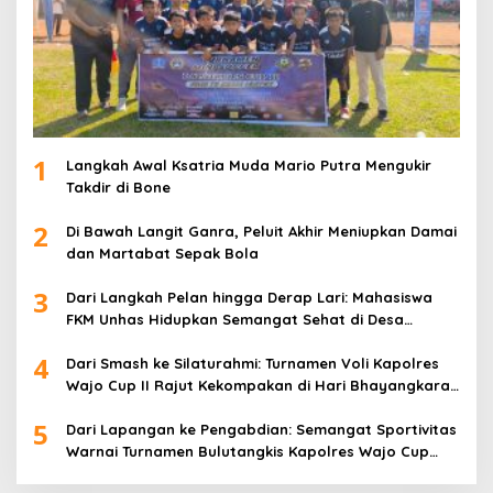
1
Langkah Awal Ksatria Muda Mario Putra Mengukir
Takdir di Bone
2
Di Bawah Langit Ganra, Peluit Akhir Meniupkan Damai
dan Martabat Sepak Bola
3
Dari Langkah Pelan hingga Derap Lari: Mahasiswa
FKM Unhas Hidupkan Semangat Sehat di Desa
Congko
4
Dari Smash ke Silaturahmi: Turnamen Voli Kapolres
Wajo Cup II Rajut Kekompakan di Hari Bhayangkara
ke-80
5
Dari Lapangan ke Pengabdian: Semangat Sportivitas
Warnai Turnamen Bulutangkis Kapolres Wajo Cup
2026